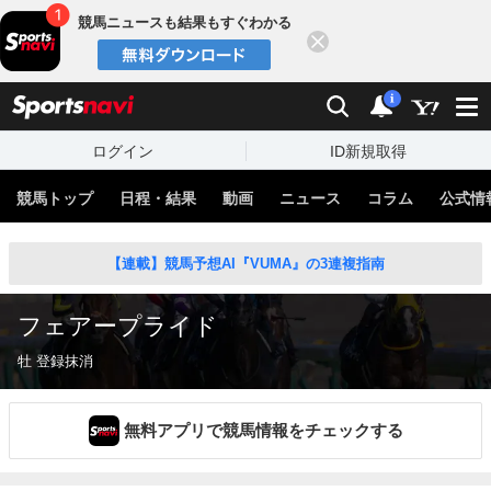
競馬ニュースも結果もすぐわかる
閉じる
スポーツナビ
検索
通知
i
ログイン
ID新規取得
競馬トップ
日程・結果
動画
ニュース
コラム
公式情
【連載】競馬予想AI『VUMA』の3連複指南
フェアープライド
牡 登録抹消
無料アプリで競馬情報をチェックする