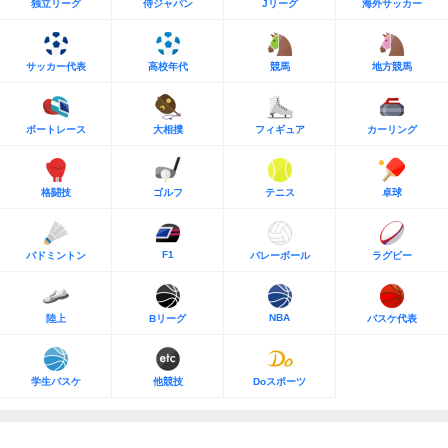
独立リーグ
侍ジャパン
Jリーグ
海外サッカー
サッカー代表
高校年代
競馬
地方競馬
ボートレース
大相撲
フィギュア
カーリング
格闘技
ゴルフ
テニス
卓球
F1
バドミントン
バレーボール
ラグビー
NBA
陸上
Bリーグ
バスケ代表
学生バスケ
他競技
Doスポーツ