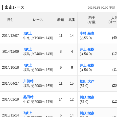
出走レース
2014/12/8 00:00
騎手
人
日付
レース
着順
馬番
(オッ
(斤量)
3歳上
小崎 綾也
2014/12/07
11
14
(49
中京 ダ1900m 14頭
(△55.0)
3歳上
井上 敏樹
2014/11/09
8
4
(12
福島 ダ2400m 14頭
(▲54.0)
3歳上
井上 敏樹
2014/10/18
9
8
(11
福島 芝2000m 16頭
(▲54.0)
川俣特
松田 大作
2014/04/27
11
15
(20
福島 芝2000m 16頭
(57.0)
熱田特
川須 栄彦
2014/01/19
14
12
(12
中京 芝2000m 17頭
(57.0)
3歳上
川須 栄彦
2013/12/14
6
14