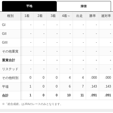
平地
障害
種別
1着
2着
3着
4着～
出走
勝率
連対率
-
-
-
-
-
-
-
GI
-
-
-
-
-
-
-
GII
-
-
-
-
-
-
-
GIII
-
-
-
-
-
-
-
その他重賞
-
-
-
-
-
-
-
重賞合計
-
-
-
-
-
-
-
リステッド
0
0
0
4
4
.000
.000
その他特別
1
0
0
6
7
.143
.143
平場
1
0
0
10
11
.091
.091
合計
※「総合成績」はJRAのレースのみとなります。