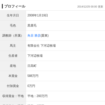
プロフィール
2014/12/25 00:00
生年月日
2008年1月19日
毛色
黒鹿毛
調教師（所属）
角居 勝彦
(栗東)
馬主
有限会社 下河辺牧場
生産者
下河辺牧場
産地
日高町
本賞金
588万円
付加賞金
0万円
収得賞金：平地
平地：200万円