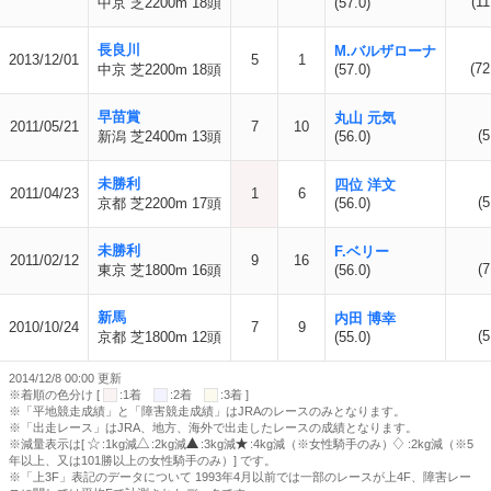
(11
中京 芝2200m 18頭
(57.0)
長良川
M.バルザローナ
2013/12/01
5
1
(72
中京 芝2200m 18頭
(57.0)
早苗賞
丸山 元気
2011/05/21
7
10
(5
新潟 芝2400m 13頭
(56.0)
未勝利
四位 洋文
2011/04/23
1
6
(5
京都 芝2200m 17頭
(56.0)
未勝利
F.ベリー
2011/02/12
9
16
(7
東京 芝1800m 16頭
(56.0)
新馬
内田 博幸
2010/10/24
7
9
(5
京都 芝1800m 12頭
(55.0)
2014/12/8 00:00 更新
※着順の色分け [
:1着
:2着
:3着 ]
※「平地競走成績」と「障害競走成績」はJRAのレースのみとなります。
※「出走レース」はJRA、地方、海外で出走したレースの成績となります。
※減量表示は[
:1kg減
:2kg減
:3kg減
:4kg減（※女性騎手のみ）
:2kg減（※5
年以上、又は101勝以上の女性騎手のみ）] です。
※「上3F」表記のデータについて 1993年4月以前では一部のレースが上4F、障害レー