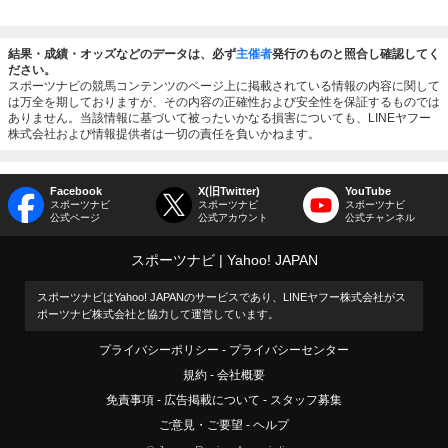
結果・成績・オッズなどのデータは、必ず
主催者
発行のものと照合し確認してく
ださい。
スポーツナビの競馬コンテンツのページ上に掲載されている情報の内容に関して
は万全を期しておりますが、その内容の正確性および安全性を保証するものでは
ありません。当該情報に基づいて被ったいかなる損害についても、LINEヤフー
株式会社および情報提供者は一切の責任を負いかねます。
Facebook
X(旧Twitter)
YouTube
スポーツナビ
スポーツナビ
スポーツナビ
公式ページ
公式アカウント
公式チャンネル
スポーツナビ
Yahoo! JAPAN
スポーツナビはYahoo! JAPANのサービスであり、LINEヤフー株式会社がス
ポーツナビ株式会社と協力して運営しています。
プライバシーポリシー
プライバシーセンター
規約
会社概要
免責事項
広告掲載について
スタッフ募集
ご意見・ご要望
ヘルプ