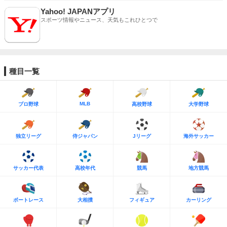
Yahoo! JAPANアプリ
スポーツ情報やニュース、天気もこれひとつで
種目一覧
MLB
プロ野球
高校野球
大学野球
独立リーグ
侍ジャパン
Jリーグ
海外サッカー
サッカー代表
高校年代
競馬
地方競馬
ボートレース
大相撲
フィギュア
カーリング