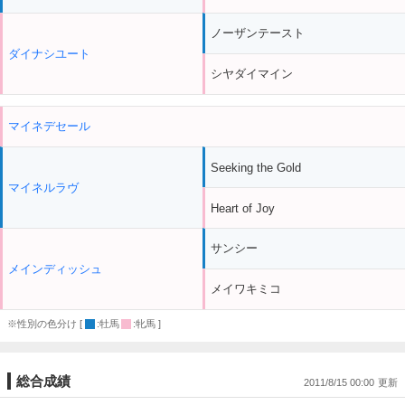
ノーザンテースト
ダイナシユート
シヤダイマイン
マイネデセール
Seeking the Gold
マイネルラヴ
Heart of Joy
サンシー
メインディッシュ
メイワキミコ
※性別の色分け [
:牡馬
:牝馬 ]
総合成績
2011/8/15 00:00