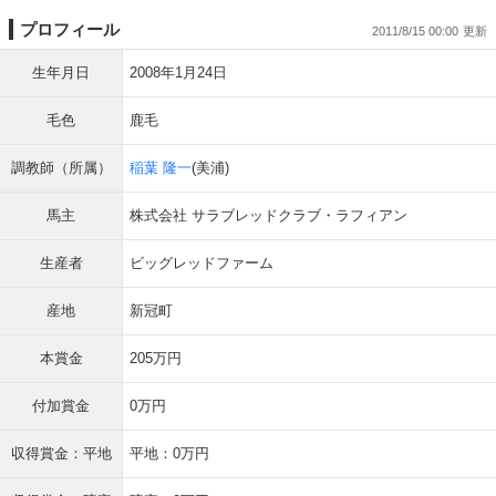
プロフィール
2011/8/15 00:00
生年月日
2008年1月24日
毛色
鹿毛
調教師（所属）
稲葉 隆一
(美浦)
馬主
株式会社 サラブレッドクラブ・ラフィアン
生産者
ビッグレッドファーム
産地
新冠町
本賞金
205万円
付加賞金
0万円
収得賞金：平地
平地：0万円