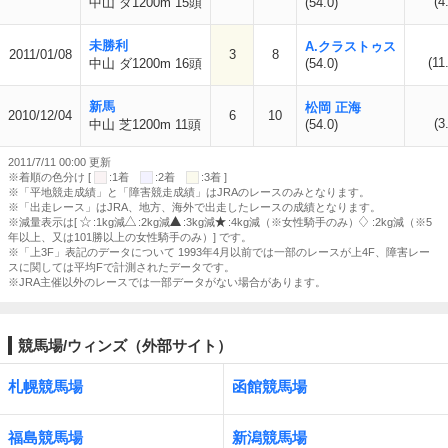
(4
中山 ダ1200m 15頭
(54.0)
未勝利
A.クラストゥス
2011/01/08
3
8
(11
中山 ダ1200m 16頭
(54.0)
新馬
松岡 正海
2010/12/04
6
10
(3
中山 芝1200m 11頭
(54.0)
2011/7/11 00:00 更新
※着順の色分け [
:1着
:2着
:3着 ]
※「平地競走成績」と「障害競走成績」はJRAのレースのみとなります。
※「出走レース」はJRA、地方、海外で出走したレースの成績となります。
※減量表示は[
:1kg減
:2kg減
:3kg減
:4kg減（※女性騎手のみ）
:2kg減（※5
年以上、又は101勝以上の女性騎手のみ）] です。
※「上3F」表記のデータについて 1993年4月以前では一部のレースが上4F、障害レー
スに関しては平均Fで計測されたデータです。
※JRA主催以外のレースでは一部データがない場合があります。
競馬場/ウィンズ（外部サイト）
札幌競馬場
函館競馬場
福島競馬場
新潟競馬場