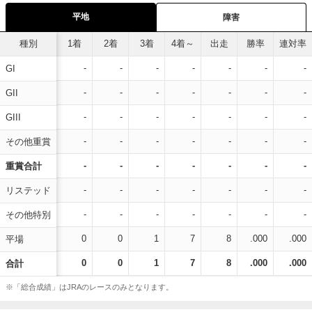
平地
障害
種別
1着
2着
3着
4着～
出走
勝率
連対率
-
-
-
-
-
-
-
GI
-
-
-
-
-
-
-
GII
-
-
-
-
-
-
-
GIII
-
-
-
-
-
-
-
その他重賞
-
-
-
-
-
-
-
重賞合計
-
-
-
-
-
-
-
リステッド
-
-
-
-
-
-
-
その他特別
0
0
1
7
8
.000
.000
平場
0
0
1
7
8
.000
.000
合計
※「総合成績」はJRAのレースのみとなります。