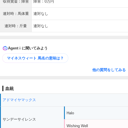
収得賞金：障害
障害：0万円
連対時：馬体重
連対なし
連対時：斤量
連対なし
Agent i に聞いてみよう
マイネスウィート 馬名の意味は？
他の質問をしてみる
血統
アドマイヤマックス
Halo
サンデーサイレンス
Wishing Well