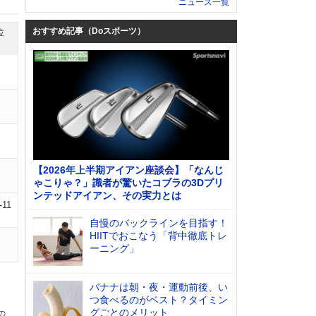
ニュース一覧
おすすめ記事（Doスポーツ）
位
【2026年上半期アイアン座談会】「なんじ
ゃこりゃ？」識者が驚いたコブラの3Dプリ
ンテッドアイアン、その実力とは
-11
自慢のバックラインを目指す！
HIITでおこなう「背中徹底トレ
ーニング」
バナナは朝・夜・運動前後、い
つ食べるのがベスト？タイミン
グごとのメリット
の