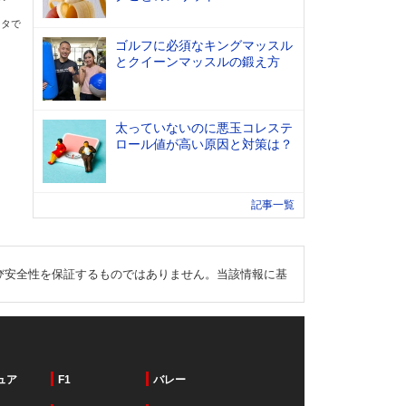
ータで
ゴルフに必須なキングマッスル
とクイーンマッスルの鍛え方
太っていないのに悪玉コレステ
ロール値が高い原因と対策は？
記事一覧
び安全性を保証するものではありません。当該情報に基
ュア
F1
バレー