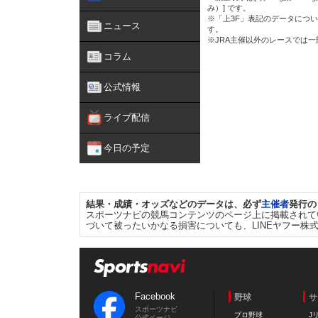
み）] です。
※「上3F」表記のデータについ
ニュース
す。
※JRA主催以外のレースでは
コラム
公式情報
ライブ配信
今日の予定
結果・成績・オッズなどのデータは、必ず
主催者
発行の
スポーツナビの競馬コンテンツのページ上に掲載されて
づいて被ったいかなる損害についても、LINEヤフー株
Facebook
野球
サ
スポーツナビ
プロ野球
J
公式ページ