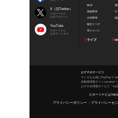
MLB
海
X（旧Twitter）
高校野球
サ
スポーツナビ
公式アカウント
大学野球
高
独立リーグ
YouTube
スポーツナビ
侍ジャパン
公式チャンネル
ライブ
to
おすすめサービス
マンガもお得にPayPayで eboo
自動車情報サイトcarview!
おすすめ情報サービス「mybe
スポーツナビはYah
プライバシーポリシー
-
プライバシーセ