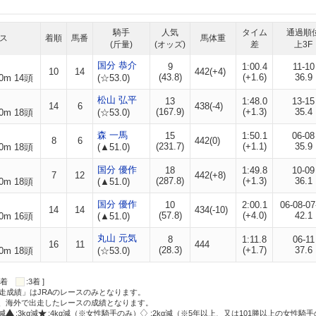
騎手
人気
タイム
通過順
ス
着順
馬番
馬体重
(斤量)
(オッズ)
差
上3F
国分 恭介
9
1:00.4
11-10
10
14
442(+4)
(43.8)
(+1.6)
36.9
0m 14頭
(☆53.0)
松山 弘平
13
1:48.0
13-15
14
6
438(-4)
(167.9)
(+1.3)
35.4
0m 18頭
(☆53.0)
森 一馬
15
1:50.1
06-08
8
6
442(0)
(231.7)
(+1.1)
35.9
0m 18頭
(▲51.0)
国分 優作
18
1:49.8
10-09
7
12
442(+8)
(287.8)
(+1.3)
36.1
0m 18頭
(▲51.0)
国分 優作
10
2:00.1
06-08-07
14
14
434(-10)
(57.8)
(+4.0)
42.1
0m 16頭
(▲51.0)
丸山 元気
8
1:11.8
06-11
16
11
444
(28.3)
(+1.7)
37.6
0m 18頭
(☆53.0)
:2着
:3着 ]
走成績」はJRAのレースのみとなります。
方、海外で出走したレースの成績となります。
g減
:3kg減
:4kg減（※女性騎手のみ）
:2kg減（※5年以上、又は101勝以上の女性騎手