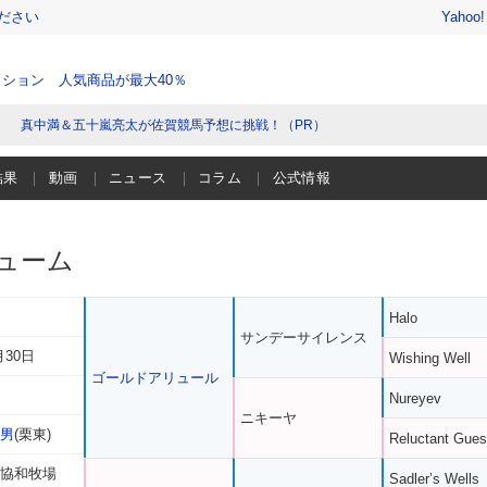
ださい
Yahoo
ション 人気商品が最大40％
真中満＆五十嵐亮太が佐賀競馬予想に挑戦！（PR）
結果
動画
ニュース
コラム
公式情報
ューム
Halo
サンデーサイレンス
月30日
Wishing Well
ゴールドアリュール
Nureyev
ニキーヤ
忠男
(栗東)
Reluctant Gues
 協和牧場
Sadler’s Wells