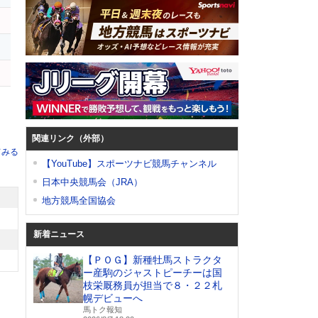
関連リンク（外部）
てみる
【YouTube】スポーツナビ競馬チャンネル
日本中央競馬会（JRA）
地方競馬全国協会
新着ニュース
【ＰＯＧ】新種牡馬ストラクタ
ー産駒のジャストピーチーは国
枝栄厩務員が担当で８・２２札
幌デビューへ
馬トク報知