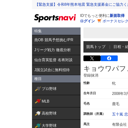
【緊急支援】令和8年熊本地震 緊急支援募金にご協力く
IDでもっと便利に
新規取得
ログイン
ボーナスセレク
特集
燕OB 競馬予想挑む/PR
競馬トップ
日程・
Jリーグ戦力 徹底分析
仙台育英監督 名将対談
キョウワパフ
J国立試合に無料招待
登録抹消
種目
性齢
牝
プロ野球
生年月日
2008年3
MLB
毛色
鹿毛
高校野球
調教師（所属）
五十嵐 
馬主
有限会社
大学野球