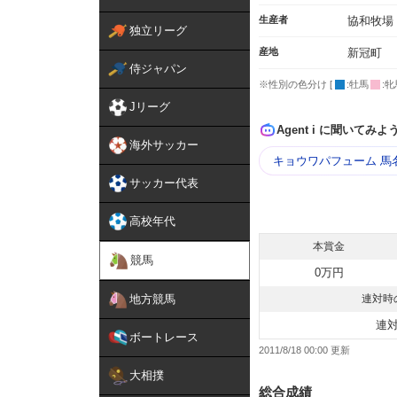
生産者
協和牧場
独立リーグ
産地
新冠町
侍ジャパン
※性別の色分け [
:牡馬
:牝
Jリーグ
Agent i に聞いてみよ
海外サッカー
キョウワパフューム 馬
サッカー代表
高校年代
本賞金
競馬
0万円
地方競馬
連対時
連
ボートレース
2011/8/18 00:00
大相撲
総合成績