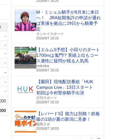
2026/8/7 18:20
M・ミシェル騎手が8月末に来日
へ！ JRA短期免許の申請が通れ
ば美浦を拠点に29日から騎乗予
率
定
サンケイスポーツ
-
2026/8/7 18:16
-
【エルムS予想】小回りのダート
-
1700mは鬼門!? 実績上位もコー
ス適性に疑問が残る人気馬
-
netkeiba
2026/8/7 18:15
-
【園田】現地配信番組「HUK
-
Campus Live」13日スタート
-
初回は今村聖奈騎手出演
日刊スポーツ
.000
2026/8/7 18:10
.000
【レパードS】能力は別格！鉄板
級の1頭が夏の新潟に見参！
競馬ラボ
2026/8/7 18:03