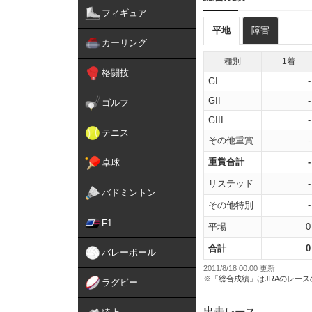
フィギュア
平地
障害
カーリング
種別
1着
格闘技
GI
-
GII
-
ゴルフ
GIII
-
テニス
その他重賞
-
重賞合計
-
卓球
リステッド
-
バドミントン
その他特別
-
F1
平場
0
合計
0
バレーボール
2011/8/18 00:00 更新
※「総合成績」はJRAのレー
ラグビー
出走レース