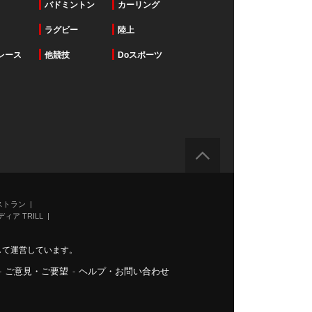
バドミントン
カーリング
ラグビー
陸上
レース
他競技
Doスポーツ
ストラン
ィア TRILL
力して運営しています。
-
ご意見・ご要望
-
ヘルプ・お問い合わせ