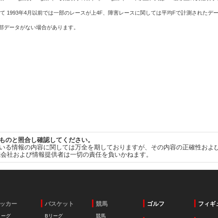
て 1993年4月以前では一部のレースが上4F、障害レースに関しては平均Fで計測されたデ
一部データがない場合があります。
ものと照合し確認してください。
いる情報の内容に関しては万全を期しておりますが、その内容の正確性およ
式会社および情報提供者は一切の責任を負いかねます。
ッカー
バスケット
競馬
ゴルフ
フィギ
リーグ
Bリーグ
競馬