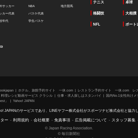
テニス
卓球
外サッカー
NBA
地方競馬
格闘技
大相撲
ッカー代表
バスケ代表
校年代
学生バスケ
NFL
ボート
to
kjapan
ホテル、旅館予約サイト 一休.com
レストラン予約サイト 一休.com レ
料理レシピ動画サービス クラシル
仕事・求人探しはスタンバイ
国内No.1女性向けメデ
st」
Yahoo! JAPAN
oo! JAPANのサービスであり、LINEヤフー株式会社がスポーツナビ株式会社と協
ンター
-
利用規約
-
会社概要
-
免責事項
-
広告掲載について
-
スタッフ募集
© Japan Racing Association.
© 毎日新聞社