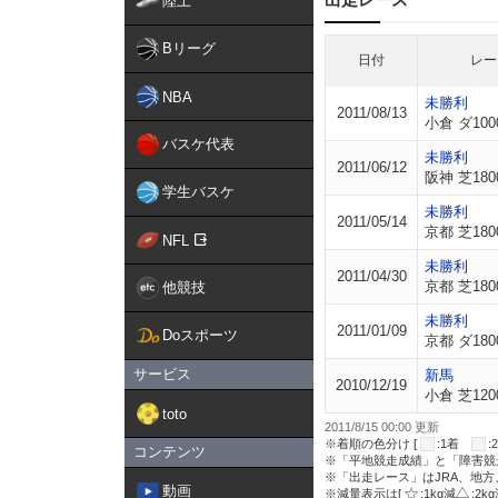
陸上
Bリーグ
日付
レー
NBA
未勝利
2011/08/13
小倉 ダ100
バスケ代表
未勝利
2011/06/12
阪神 芝180
学生バスケ
未勝利
2011/05/14
京都 芝180
NFL
未勝利
2011/04/30
京都 芝180
他競技
未勝利
2011/01/09
Doスポーツ
京都 ダ180
サービス
新馬
2010/12/19
小倉 芝120
toto
2011/8/15 00:00 更新
※着順の色分け [
:1着
コンテンツ
※「平地競走成績」と「障害競
※「出走レース」はJRA、地
動画
※減量表示は[
:1kg減
:2k