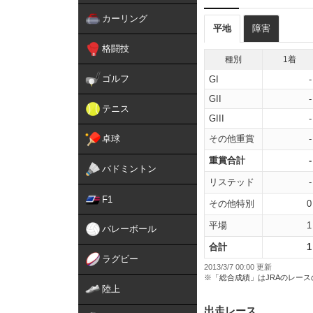
カーリング
平地
障害
格闘技
種別
1着
ゴルフ
GI
-
GII
-
テニス
GIII
-
卓球
その他重賞
-
重賞合計
-
バドミントン
リステッド
-
F1
その他特別
0
平場
1
バレーボール
合計
1
ラグビー
2013/3/7 00:00 更新
※「総合成績」はJRAのレー
陸上
出走レース