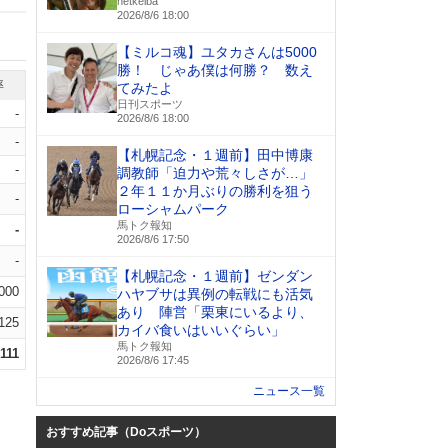
netkeiba
2026/8/6 18:00
【ミルコ魂】ユタカさんは5000
勝！ じゃあ僕は何勝？ 数え
率
てみたよ
日刊スポーツ
-
2026/8/6 18:00
-
【札幌記念・１週前】田中博康
-
調教師「迫力や荒々しさが…」
２年１１か月ぶりの勝利を狙う
-
ローシャムパーク
馬トク報知
-
2026/8/6 17:50
-
【札幌記念・１週前】ゼンダン
.000
ハヤブサは異例の転戦にも活気
あり 陣営「栗東にいるより、
.125
カイバ食いはいいぐらい」
馬トク報知
.111
2026/8/6 17:45
ニュース一覧
おすすめ記事（Doスポーツ）