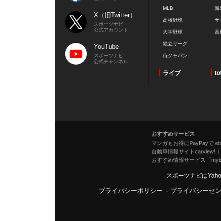
MLB
海
X（旧Twitter）
高校野球
サ
スポーツナビ
公式アカウント
大学野球
高
独立リーグ
YouTube
スポーツナビ
侍ジャパン
公式チャンネル
ライブ
to
おすすめサービス
マンガもお得にPayPayで eboo
自動車情報サイトcarview!
おすすめ情報サービス「mybe
スポーツナビはYah
プライバシーポリシー
-
プライバシーセ