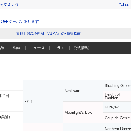
を支えよう
Yahoo
％OFFクーポンあります
【連載】競馬予想AI『VUMA』の3連複指南
結果
動画
ニュース
コラム
公式情報
Blushing Groo
Nashwan
Height of
月24日
Fashion
バゴ
Nureyev
Moonlight’s Box
(美浦)
Coup de Genie
Northern Dance