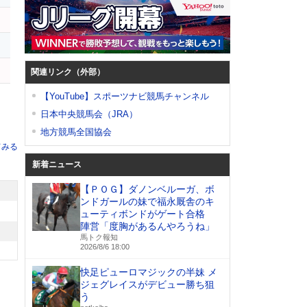
関連リンク（外部）
【YouTube】スポーツナビ競馬チャンネル
日本中央競馬会（JRA）
地方競馬全国協会
てみる
新着ニュース
【ＰＯＧ】ダノンベルーガ、ボ
ンドガールの妹で福永厩舎のキ
ューティボンドがゲート合格
陣営「度胸があるんやろうね」
馬トク報知
2026/8/6 18:00
快足ピューロマジックの半妹 メ
ジェグレイスがデビュー勝ち狙
う