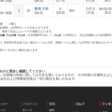
(27.4)
(+1.6)
36.2
0m 15頭
(54.0)
勝浦 正樹
6
2:07.0
04-03-03
1
10
444
(19.8)
(-0.0)
35.9
0m 16頭
(54.0)
:2着
:3着 ]
走成績」はJRAのレースのみとなります。
方、海外で出走したレースの成績となります。
g減
:3kg減
:4kg減（※女性騎手のみ）
:2kg減（※5年以上、又は101勝以上の女性騎手
て 1993年4月以前では一部のレースが上4F、障害レースに関しては平均Fで計測されたデ
一部データがない場合があります。
ものと照合し確認してください。
いる情報の内容に関しては万全を期しておりますが、その内容の正確性およ
式会社および情報提供者は一切の責任を負いかねます。
ッカー
バスケット
競馬
ゴルフ
フィギ
リーグ
Bリーグ
競馬