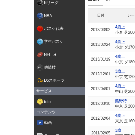
Bリーグ
日付
レー
NBA
4歳上
バスケ代表
2013/03/02
小倉 芝200
学生バスケ
4歳上
2013/02/24
小倉 ダ170
NFL
4歳上
2013/01/19
中京 ダ180
他競技
3歳上
2012/12/01
中京 芝120
Doスポーツ
4歳上
2012/04/01
サービス
中山 芝200
熊野特
toto
2012/03/10
中京 芝200
コンテンツ
4歳上
2012/02/04
東京 芝160
動画
3歳
2011/02/05