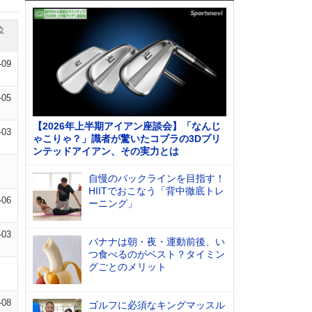
位
-09
-05
【2026年上半期アイアン座談会】「なんじ
-03
ゃこりゃ？」識者が驚いたコブラの3Dプリ
ンテッドアイアン、その実力とは
自慢のバックラインを目指す！
HIITでおこなう「背中徹底トレ
-06
ーニング」
-03
バナナは朝・夜・運動前後、い
つ食べるのがベスト？タイミン
グごとのメリット
-08
ゴルフに必須なキングマッスル