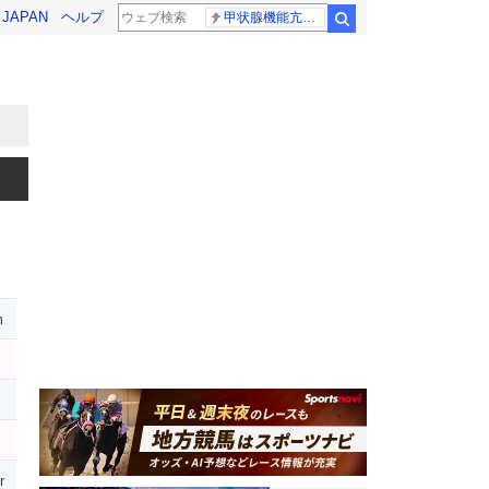
! JAPAN
ヘルプ
甲状腺機能亢進症
検索
m
r