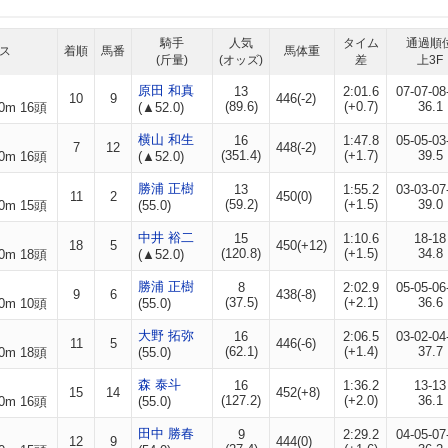
騎手
人気
タイム
通過順
ス
着順
馬番
馬体重
(斤量)
(オッズ)
差
上3F
原田 和真
13
2:01.6
07-07-08
10
9
446(-2)
(89.6)
(+0.7)
36.1
0m 16頭
(▲52.0)
横山 和生
16
1:47.8
05-05-03
7
12
448(-2)
(351.4)
(+1.7)
39.5
0m 16頭
(▲52.0)
勝浦 正樹
13
1:55.2
03-03-07
11
2
450(0)
(59.2)
(+1.5)
39.0
0m 15頭
(55.0)
中井 裕二
15
1:10.6
18-18
18
5
450(+12)
(120.8)
(+1.5)
34.8
0m 18頭
(▲52.0)
勝浦 正樹
8
2:02.9
05-05-06
9
6
438(-8)
(37.5)
(+2.1)
36.6
0m 10頭
(55.0)
大野 拓弥
16
2:06.5
03-02-04
11
5
446(-6)
(62.1)
(+1.4)
37.7
0m 18頭
(55.0)
森 泰斗
16
1:36.2
13-13
15
14
452(+8)
(127.2)
(+2.0)
36.1
0m 16頭
(55.0)
田中 勝春
9
2:29.2
04-05-07
12
9
444(0)