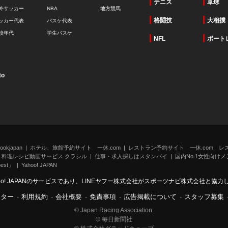
テニス
卓球
外サッカー
NBA
地方競馬
格闘技
大相撲
ッカー代表
バスケ代表
校年代
学生バスケ
NFL
ボート
to
kjapan
ホテル、旅館予約サイト 一休.com
レストラン予約サイト 一休.com レ
料理レシピ動画サービス クラシル
仕事・求人探しはスタンバイ
国内No.1女性向けメデ
st」
Yahoo! JAPAN
oo! JAPANのサービスであり、LINEヤフー株式会社がスポーツナビ株式会社と協
ンター
-
利用規約
-
会社概要
-
免責事項
-
広告掲載について
-
スタッフ募集
© Japan Racing Association.
© 毎日新聞社