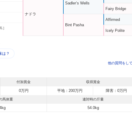
Sadler’s Wells
Fairy Bridge
ナドラ
Affirmed
Bint Pasha
馬 ]
Icely Polite
う
味は？
他の質問をし
付加賞金
収得賞金
0万円
平地：200万円
障害：0万円
の馬体重
連対時の斤量
4kg
54.0kg