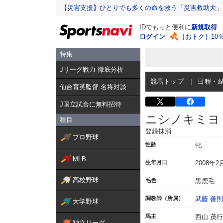
【災害支援】ひとりでも多くの命を救う「災害救助犬」
IDでもっと便利に
新規取得
ログイン
［おトク］10
特集
Jリーグ戦力 徹底分析
競馬トップ
日程・
仙台育英監督 名将対談
J国立試合に無料招待
ニシノキミヨ
種目
登録抹消
プロ野球
性齢
牝
MLB
生年月日
2008年2
高校野球
毛色
黒鹿毛
調教師（所属）
武藤 善則
大学野球
馬主
西山 茂行
独立リーグ