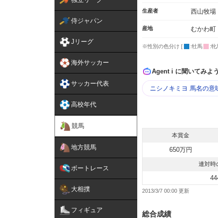
生産者
西山牧場
侍ジャパン
産地
むかわ町
Jリーグ
※性別の色分け [
:牡馬
:牝
海外サッカー
Agent i に聞いてみよ
サッカー代表
ニシノキミヨ 馬名の意
高校年代
競馬
本賞金
地方競馬
650万円
連対時
ボートレース
44
大相撲
2013/3/7 00:00
フィギュア
総合成績