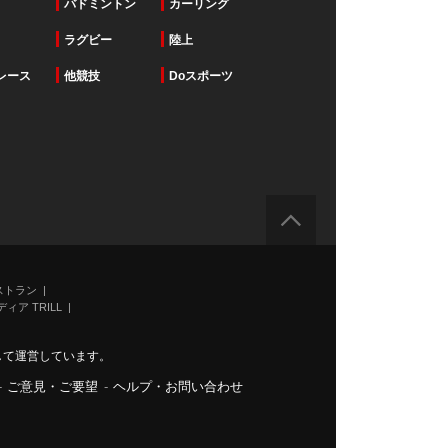
バドミントン
カーリング
ラグビー
陸上
レース
他競技
Doスポーツ
ストラン
ィア TRILL
力して運営しています。
-
ご意見・ご要望
-
ヘルプ・お問い合わせ