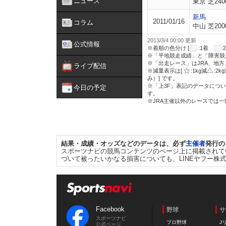
ニュース
東京 芝240
新馬
2011/01/16
コラム
中山 芝200
2013/3/4 00:00 更新
公式情報
※着順の色分け [
:1着
※「平地競走成績」と「障害競
※「出走レース」はJRA、地
ライブ配信
※減量表示は[
:1kg減
:2k
み）] です。
※「上3F」表記のデータについ
今日の予定
す。
※JRA主催以外のレースでは
結果・成績・オッズなどのデータは、必ず
主催者
発行の
スポーツナビの競馬コンテンツのページ上に掲載されて
づいて被ったいかなる損害についても、LINEヤフー株
Facebook
野球
サ
スポーツナビ
プロ野球
J
公式ページ