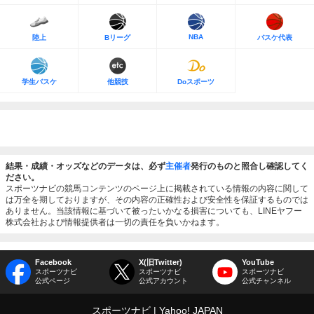
NBA
陸上
Bリーグ
バスケ代表
学生バスケ
他競技
Doスポーツ
結果・成績・オッズなどのデータは、必ず
主催者
発行のものと照合し確認してく
ださい。
スポーツナビの競馬コンテンツのページ上に掲載されている情報の内容に関して
は万全を期しておりますが、その内容の正確性および安全性を保証するものでは
ありません。当該情報に基づいて被ったいかなる損害についても、LINEヤフー
株式会社および情報提供者は一切の責任を負いかねます。
Facebook
X(旧Twitter)
YouTube
スポーツナビ
スポーツナビ
スポーツナビ
公式ページ
公式アカウント
公式チャンネル
スポーツナビ
Yahoo! JAPAN