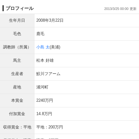
プロフィール
2013/3/25 00:00
生年月日
2008年3月22日
毛色
鹿毛
調教師（所属）
小島 太
(美浦)
馬主
松本 好雄
生産者
鮫川フアーム
産地
浦河町
本賞金
2240万円
付加賞金
14.8万円
収得賞金：平地
平地：200万円