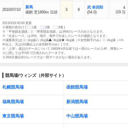
新馬
武 幸四郎
4
2010/07/10
3
8
(10.1)
函館 芝1800m 11頭
(54.0)
2013/3/18 00:00 更新
※着順の色分け [
:1着
:2着
:3着 ]
※「平地競走成績」と「障害競走成績」はJRAのレースのみとなります。
※「出走レース」はJRA、地方、海外で出走したレースの成績となります。
※減量表示は[
:1kg減
:2kg減
:3kg減
:4kg減（※女性騎手のみ）
:2kg減（※5
年以上、又は101勝以上の女性騎手のみ）] です。
※「上3F」表記のデータについて 1993年4月以前では一部のレースが上4F、障害レー
スに関しては平均Fで計測されたデータです。
※JRA主催以外のレースでは一部データがない場合があります。
競馬場/ウィンズ（外部サイト）
札幌競馬場
函館競馬場
福島競馬場
新潟競馬場
東京競馬場
中山競馬場