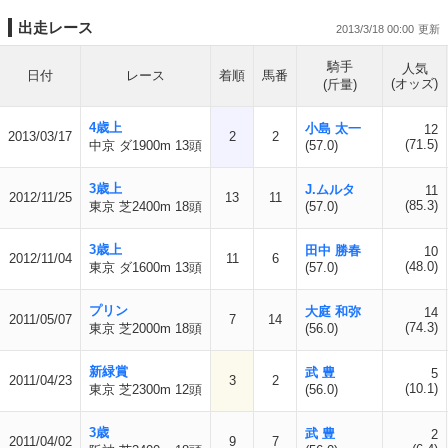
出走レース
2013/3/18 00:00
騎手
人気
日付
レース
着順
馬番
(オッズ)
(斤量)
4歳上
小島 太一
12
2013/03/17
2
2
(71.5)
中京 ダ1900m 13頭
(57.0)
3歳上
J.ムルタ
11
2012/11/25
13
11
(85.3)
東京 芝2400m 18頭
(57.0)
3歳上
田中 勝春
10
2012/11/04
11
6
(48.0)
東京 ダ1600m 13頭
(57.0)
プリン
大庭 和弥
14
2011/05/07
7
14
(74.3)
東京 芝2000m 18頭
(56.0)
新緑賞
武 豊
5
2011/04/23
3
2
(10.1)
東京 芝2300m 12頭
(56.0)
3歳
武 豊
2
2011/04/02
9
7