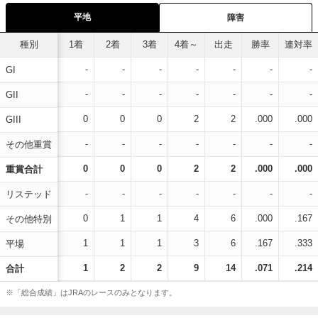
平地
障害
種別
1着
2着
3着
4着～
出走
勝率
連対率
-
-
-
-
-
-
-
GI
-
-
-
-
-
-
-
GII
0
0
0
2
2
.000
.000
GIII
-
-
-
-
-
-
-
その他重賞
0
0
0
2
2
.000
.000
重賞合計
-
-
-
-
-
-
-
リステッド
0
1
1
4
6
.000
.167
その他特別
1
1
1
3
6
.167
.333
平場
1
2
2
9
14
.071
.214
合計
※「総合成績」はJRAのレースのみとなります。