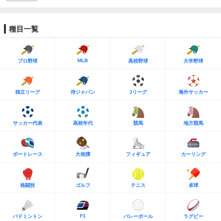
種目一覧
MLB
プロ野球
高校野球
大学野球
独立リーグ
侍ジャパン
Jリーグ
海外サッカー
サッカー代表
高校年代
競馬
地方競馬
ボートレース
大相撲
フィギュア
カーリング
格闘技
ゴルフ
テニス
卓球
F1
バドミントン
バレーボール
ラグビー