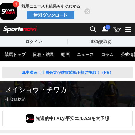
競馬ニュースも結果もすぐわかる
閉じる
スポーツナビ
検索
通知
i
ログイン
ID新規取得
競馬トップ
日程・結果
動画
ニュース
コラム
公式情
真中満＆五十嵐亮太が佐賀競馬予想に挑戦！（PR）
メイショウトチワカ
牡 登録抹消
先週的中! AIが平安エルムSを大予想