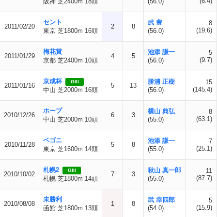
(6.4)
阪神 芝2400m 18頭
(56.0)
セント
武 豊
8
2011/02/20
2
8
(19.6)
東京 芝1800m 16頭
(56.0)
梅花賞
池添 謙一
5
2011/01/29
4
5
(9.7)
京都 芝2400m 10頭
(56.0)
京成杯
勝浦 正樹
15
GIII
2011/01/16
5
13
(145.4)
中山 芝2000m 16頭
(56.0)
ホープ
横山 典弘
8
2010/12/26
6
3
(63.1)
中山 芝2000m 10頭
(55.0)
ベゴニ
池添 謙一
7
2010/11/28
5
8
(25.1)
東京 芝1600m 14頭
(55.0)
札幌2
秋山 真一郎
11
GIII
2010/10/02
7
3
(87.7)
札幌 芝1800m 14頭
(55.0)
未勝利
武 幸四郎
5
2010/08/08
1
8
(15.9)
函館 芝1800m 13頭
(54.0)