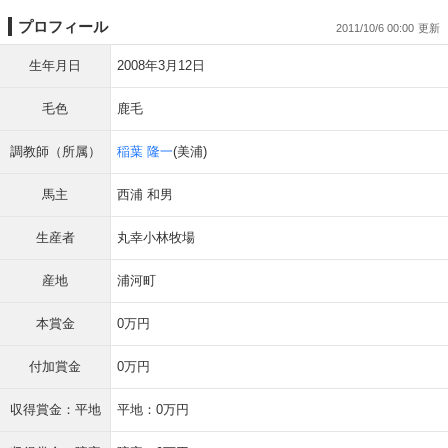
プロフィール
2011/10/6 00:00
生年月日
2008年3月12日
毛色
鹿毛
調教師（所属）
稲葉 隆一
(美浦)
馬主
西浦 和男
生産者
丸幸小林牧場
産地
浦河町
本賞金
0万円
付加賞金
0万円
収得賞金：平地
平地：0万円