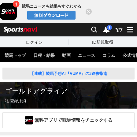
競馬ニュースも結果もすぐわかる
閉じる
スポーツナビ
検索
通知
i
ログイン
ID新規取得
競馬トップ
日程・結果
動画
ニュース
コラム
公式情
【連載】競馬予想AI『VUMA』の3連複指南
ゴールドアグライア
牝 登録抹消
無料アプリで競馬情報をチェックする