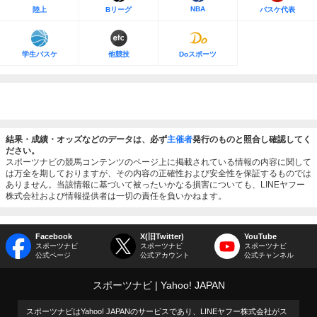
NBA
陸上
Bリーグ
バスケ代表
学生バスケ
他競技
Doスポーツ
結果・成績・オッズなどのデータは、必ず
主催者
発行のものと照合し確認してく
ださい。
スポーツナビの競馬コンテンツのページ上に掲載されている情報の内容に関して
は万全を期しておりますが、その内容の正確性および安全性を保証するものでは
ありません。当該情報に基づいて被ったいかなる損害についても、LINEヤフー
株式会社および情報提供者は一切の責任を負いかねます。
Facebook
X(旧Twitter)
YouTube
スポーツナビ
スポーツナビ
スポーツナビ
公式ページ
公式アカウント
公式チャンネル
スポーツナビ
Yahoo! JAPAN
スポーツナビはYahoo! JAPANのサービスであり、LINEヤフー株式会社がス