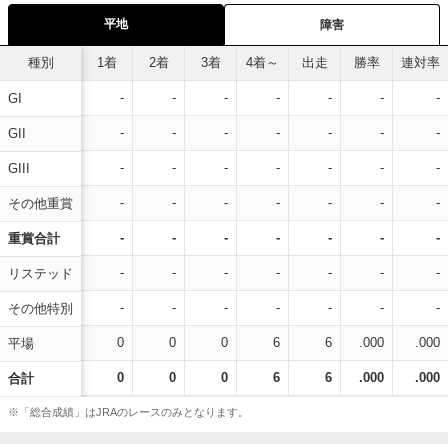
平地
障害
種別
1着
2着
3着
4着～
出走
勝率
連対率
-
-
-
-
-
-
-
GI
-
-
-
-
-
-
-
GII
-
-
-
-
-
-
-
GIII
-
-
-
-
-
-
-
その他重賞
-
-
-
-
-
-
-
重賞合計
-
-
-
-
-
-
-
リステッド
-
-
-
-
-
-
-
その他特別
0
0
0
6
6
.000
.000
平場
0
0
0
6
6
.000
.000
合計
※「総合成績」はJRAのレースのみとなります。