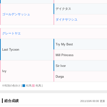
デイクタス
ゴールデンサッシュ
ダイナサツシユ
グレートヤエ
Try My Best
Last Tycoon
Mill Princess
Sir Ivor
Ivy
Durga
※性別の色分け [
:牡馬
:牝馬 ]
総合成績
2011/10/6 00:00