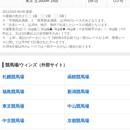
(13.8)
東京 芝1600m 18頭
(54.0)
2011/10/3 00:00 更新
※着順の色分け [
:1着
:2着
:3着 ]
※「平地競走成績」と「障害競走成績」はJRAのレースのみとなります。
※「出走レース」はJRA、地方、海外で出走したレースの成績となります。
※減量表示は[
:1kg減
:2kg減
:3kg減
:4kg減（※女性騎手のみ）
:2kg減（※5
年以上、又は101勝以上の女性騎手のみ）] です。
※「上3F」表記のデータについて 1993年4月以前では一部のレースが上4F、障害レー
スに関しては平均Fで計測されたデータです。
※JRA主催以外のレースでは一部データがない場合があります。
競馬場/ウィンズ（外部サイト）
札幌競馬場
函館競馬場
福島競馬場
新潟競馬場
東京競馬場
中山競馬場
中京競馬場
京都競馬場