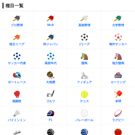
種目一覧
MLB
プロ野球
高校野球
大学野球
独立リーグ
侍ジャパン
Jリーグ
海外サッカー
サッカー代表
高校年代
競馬
地方競馬
ボートレース
大相撲
フィギュア
カーリング
格闘技
ゴルフ
テニス
卓球
F1
バドミントン
バレーボール
ラグビー