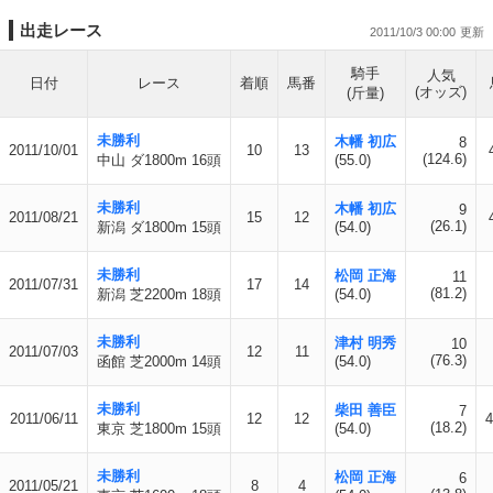
出走レース
2011/10/3 00:00
騎手
人気
日付
レース
着順
馬番
(オッズ)
(斤量)
未勝利
木幡 初広
8
2011/10/01
10
13
(124.6)
中山 ダ1800m 16頭
(55.0)
未勝利
木幡 初広
9
2011/08/21
15
12
(26.1)
新潟 ダ1800m 15頭
(54.0)
未勝利
松岡 正海
11
2011/07/31
17
14
(81.2)
新潟 芝2200m 18頭
(54.0)
未勝利
津村 明秀
10
2011/07/03
12
11
(76.3)
函館 芝2000m 14頭
(54.0)
未勝利
柴田 善臣
7
2011/06/11
12
12
4
(18.2)
東京 芝1800m 15頭
(54.0)
未勝利
松岡 正海
6
2011/05/21
8
4