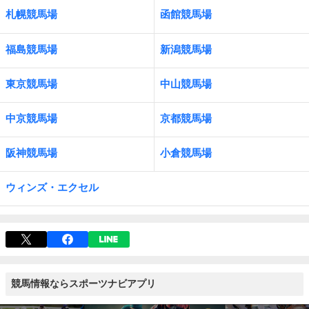
札幌競馬場
函館競馬場
福島競馬場
新潟競馬場
東京競馬場
中山競馬場
中京競馬場
京都競馬場
阪神競馬場
小倉競馬場
ウィンズ・エクセル
競馬情報ならスポーツナビアプリ