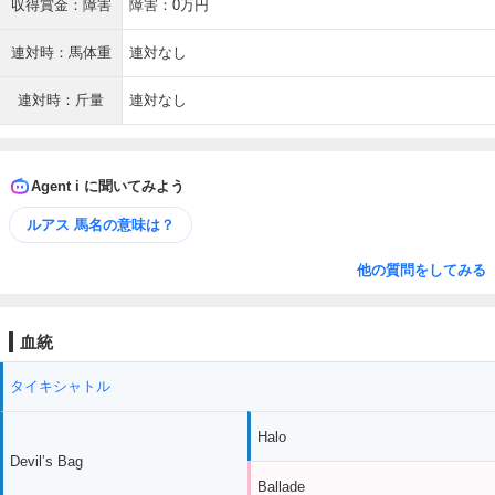
収得賞金：障害
障害：0万円
連対時：馬体重
連対なし
連対時：斤量
連対なし
Agent i に聞いてみよう
ルアス 馬名の意味は？
他の質問をしてみる
血統
タイキシャトル
Halo
Devil’s Bag
Ballade