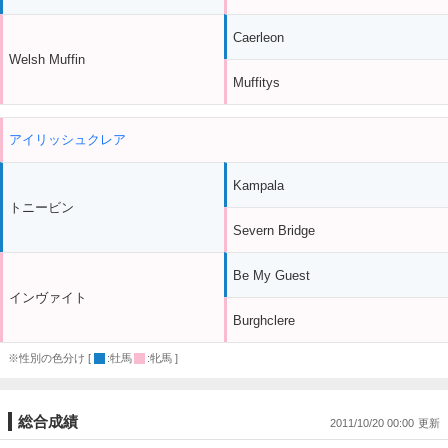
Caerleon
Welsh Muffin
Muffitys
アイリッシュクレア
Kampala
トニービン
Severn Bridge
Be My Guest
インヴァイト
Burghclere
※性別の色分け [
:牡馬
:牝馬 ]
総合成績
2011/10/20 00:00