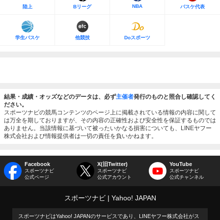
NBA
陸上
Bリーグ
バスケ代表
学生バスケ
他競技
Doスポーツ
結果・成績・オッズなどのデータは、必ず
主催者
発行のものと照合し確認してく
ださい。
スポーツナビの競馬コンテンツのページ上に掲載されている情報の内容に関して
は万全を期しておりますが、その内容の正確性および安全性を保証するものでは
ありません。当該情報に基づいて被ったいかなる損害についても、LINEヤフー
株式会社および情報提供者は一切の責任を負いかねます。
Facebook
X(旧Twitter)
YouTube
スポーツナビ
スポーツナビ
スポーツナビ
公式ページ
公式アカウント
公式チャンネル
スポーツナビ
Yahoo! JAPAN
スポーツナビはYahoo! JAPANのサービスであり、LINEヤフー株式会社がス