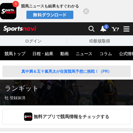
競馬ニュースも結果もすぐわかる
閉じる
スポーツナビ
検索
通知
i
ログイン
ID新規取得
競馬トップ
日程・結果
動画
ニュース
コラム
公式情
真中満＆五十嵐亮太が佐賀競馬予想に挑戦！（PR）
ランギット
牡 登録抹消
無料アプリで競馬情報をチェックする