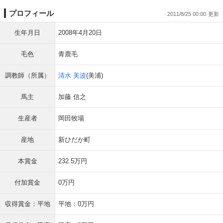
プロフィール
2011/8/25 00:00
生年月日
2008年4月20日
毛色
青鹿毛
調教師（所属）
清水 美波
(美浦)
馬主
加藤 信之
生産者
岡田牧場
産地
新ひだか町
本賞金
232.5万円
付加賞金
0万円
収得賞金：平地
平地：0万円