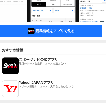
競馬情報をアプリで見る
おすすめ情報
スポーツナビ公式アプリ
注目のレースも最新ニュースも逃さない
Yahoo! JAPANアプリ
スポーツ情報やニュース、天気もこれひとつで