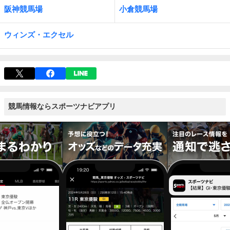
阪神競馬場
小倉競馬場
ウィンズ・エクセル
競馬情報ならスポーツナビアプリ