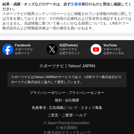
結果・成績・オッズなどのデータは、必ず
主催者
発行のものと照合し確認してく
ださい。
スポーツナビの競馬コンテンツのページ上に掲載されている情報の内容に関して
は万全を期しておりますが、その内容の正確性および安全性を保証するものでは
ありません。当該情報に基づいて被ったいかなる損害についても、LINEヤフー
株式会社および情報提供者は一切の責任を負いかねます。
Facebook
X(旧Twitter)
YouTube
スポーツナビ
スポーツナビ
スポーツナビ
公式ページ
公式アカウント
公式チャンネル
スポーツナビ
Yahoo! JAPAN
スポーツナビはYahoo! JAPANのサービスであり、LINEヤフー株式会社がス
ポーツナビ株式会社と協力して運営しています。
プライバシーポリシー
プライバシーセンター
規約
会社概要
免責事項
広告掲載について
スタッフ募集
ご意見・ご要望
ヘルプ
© Japan Racing Association.
© 毎日新聞社
© 株式会社グラッドキューブ