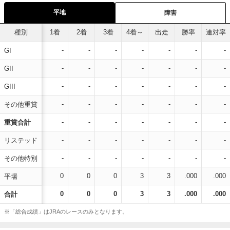
平地
障害
種別
1着
2着
3着
4着～
出走
勝率
連対率
-
-
-
-
-
-
-
GI
-
-
-
-
-
-
-
GII
-
-
-
-
-
-
-
GIII
-
-
-
-
-
-
-
その他重賞
-
-
-
-
-
-
-
重賞合計
-
-
-
-
-
-
-
リステッド
-
-
-
-
-
-
-
その他特別
0
0
0
3
3
.000
.000
平場
0
0
0
3
3
.000
.000
合計
※「総合成績」はJRAのレースのみとなります。