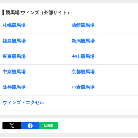
競馬場/ウィンズ（外部サイト）
札幌競馬場
函館競馬場
福島競馬場
新潟競馬場
東京競馬場
中山競馬場
中京競馬場
京都競馬場
阪神競馬場
小倉競馬場
ウィンズ・エクセル