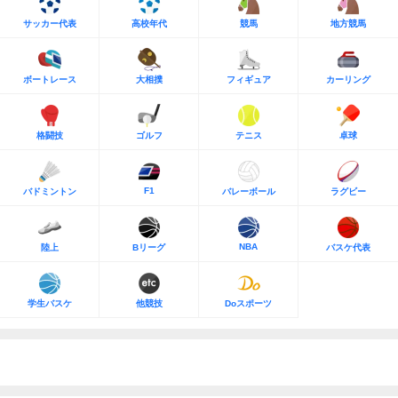
サッカー代表
高校年代
競馬
地方競馬
ボートレース
大相撲
フィギュア
カーリング
格闘技
ゴルフ
テニス
卓球
F1
バドミントン
バレーボール
ラグビー
NBA
陸上
Bリーグ
バスケ代表
学生バスケ
他競技
Doスポーツ