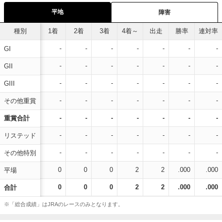
平地
障害
種別
1着
2着
3着
4着～
出走
勝率
連対率
-
-
-
-
-
-
-
GI
-
-
-
-
-
-
-
GII
-
-
-
-
-
-
-
GIII
-
-
-
-
-
-
-
その他重賞
-
-
-
-
-
-
-
重賞合計
-
-
-
-
-
-
-
リステッド
-
-
-
-
-
-
-
その他特別
0
0
0
2
2
.000
.000
平場
0
0
0
2
2
.000
.000
合計
※「総合成績」はJRAのレースのみとなります。