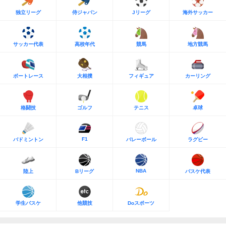
独立リーグ
侍ジャパン
Jリーグ
海外サッカー
サッカー代表
高校年代
競馬
地方競馬
ボートレース
大相撲
フィギュア
カーリング
格闘技
ゴルフ
テニス
卓球
F1
バドミントン
バレーボール
ラグビー
NBA
陸上
Bリーグ
バスケ代表
学生バスケ
他競技
Doスポーツ