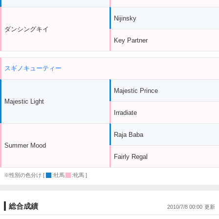
Nijinsky
ダンシングキイ
Key Partner
スギノキューティー
Majestic Prince
Majestic Light
Irradiate
Raja Baba
Summer Mood
Fairly Regal
※性別の色分け [
:牡馬
:牝馬 ]
総合成績
2010/7/8 00:00