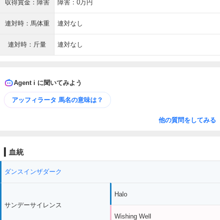
収得賞金：障害
障害：0万円
連対時：馬体重
連対なし
連対時：斤量
連対なし
Agent i に聞いてみよう
アッフィラータ 馬名の意味は？
他の質問をしてみる
血統
ダンスインザダーク
Halo
サンデーサイレンス
Wishing Well