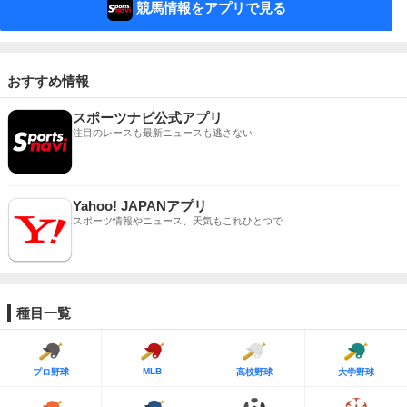
競馬情報をアプリで見る
おすすめ情報
スポーツナビ公式アプリ
注目のレースも最新ニュースも逃さない
Yahoo! JAPANアプリ
スポーツ情報やニュース、天気もこれひとつで
種目一覧
MLB
プロ野球
高校野球
大学野球