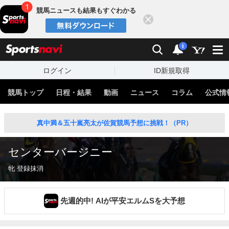
競馬ニュースも結果もすぐわかる
閉じる
スポーツナビ
検索
通知
i
ログイン
ID新規取得
競馬トップ
日程・結果
動画
ニュース
コラム
公式情
真中満＆五十嵐亮太が佐賀競馬予想に挑戦！（PR）
センターバージニー
牝 登録抹消
先週的中! AIが平安エルムSを大予想