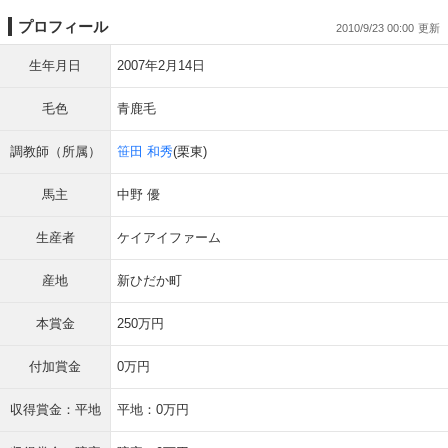
プロフィール
2010/9/23 00:00
生年月日
2007年2月14日
毛色
青鹿毛
調教師（所属）
笹田 和秀
(栗東)
馬主
中野 優
生産者
ケイアイファーム
産地
新ひだか町
本賞金
250万円
付加賞金
0万円
収得賞金：平地
平地：0万円