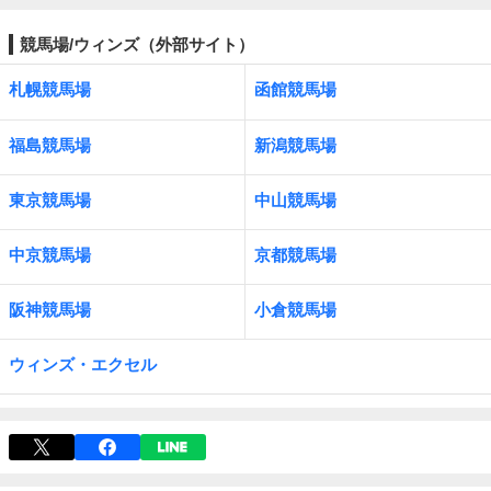
競馬場/ウィンズ（外部サイト）
札幌競馬場
函館競馬場
福島競馬場
新潟競馬場
東京競馬場
中山競馬場
中京競馬場
京都競馬場
阪神競馬場
小倉競馬場
ウィンズ・エクセル