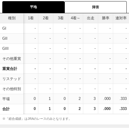
平地
障害
種別
1着
2着
3着
4着～
出走
勝率
連対率
-
-
-
-
-
-
-
GI
-
-
-
-
-
-
-
GII
-
-
-
-
-
-
-
GIII
-
-
-
-
-
-
-
その他重賞
-
-
-
-
-
-
-
重賞合計
-
-
-
-
-
-
-
リステッド
-
-
-
-
-
-
-
その他特別
0
1
0
2
3
.000
.333
平場
0
1
0
2
3
.000
.333
合計
※「総合成績」はJRAのレースのみとなります。