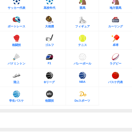
サッカー代表
高校年代
競馬
地方競馬
ボートレース
大相撲
フィギュア
カーリング
格闘技
ゴルフ
テニス
卓球
F1
バドミントン
バレーボール
ラグビー
NBA
陸上
Bリーグ
バスケ代表
学生バスケ
他競技
Doスポーツ