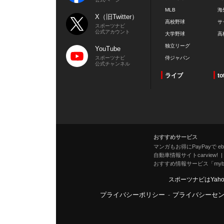
MLB
海
X（旧Twitter）
高校野球
サ
スポーツナビ
公式アカウント
大学野球
高
独立リーグ
YouTube
スポーツナビ
侍ジャパン
公式チャンネル
ライブ
to
おすすめサービス
マンガもお得にPayPayで eboo
自動車情報サイトcarview!
おすすめ情報サービス「mybe
スポーツナビはYah
プライバシーポリシー
-
プライバシーセ