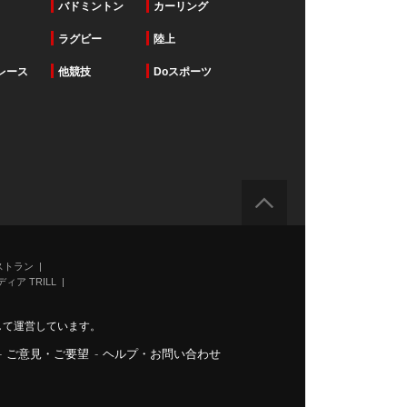
バドミントン
カーリング
ラグビー
陸上
レース
他競技
Doスポーツ
ストラン
ィア TRILL
力して運営しています。
-
ご意見・ご要望
-
ヘルプ・お問い合わせ