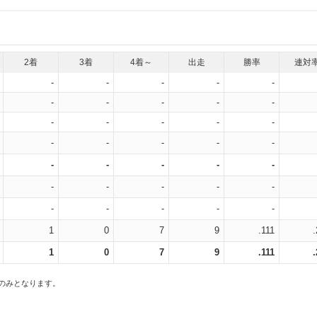
2着
3着
4着～
出走
勝率
連対
-
-
-
-
-
-
-
-
-
-
-
-
-
-
-
-
-
-
-
-
-
-
-
-
-
-
-
-
-
-
-
-
-
-
-
1
0
7
9
.111
1
0
7
9
.111
スのみとなります。