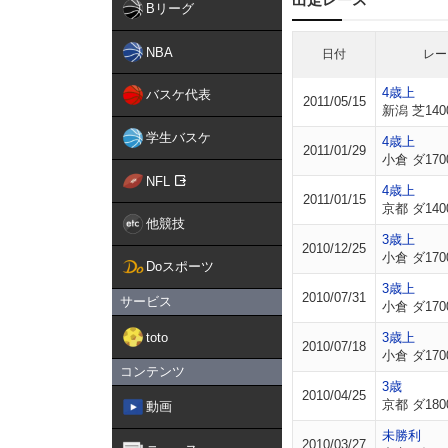
Bリーグ
NBA
日付
レー
4歳上
バスケ代表
2011/05/15
新潟 芝140
学生バスケ
4歳上
2011/01/29
小倉 ダ170
NFL
4歳上
2011/01/15
京都 ダ140
他競技
3歳上
2010/12/25
小倉 ダ170
Doスポーツ
3歳上
2010/07/31
サービス
小倉 ダ170
toto
3歳上
2010/07/18
小倉 ダ170
コンテンツ
3歳
2010/04/25
京都 ダ180
動画
未勝利
2010/03/27