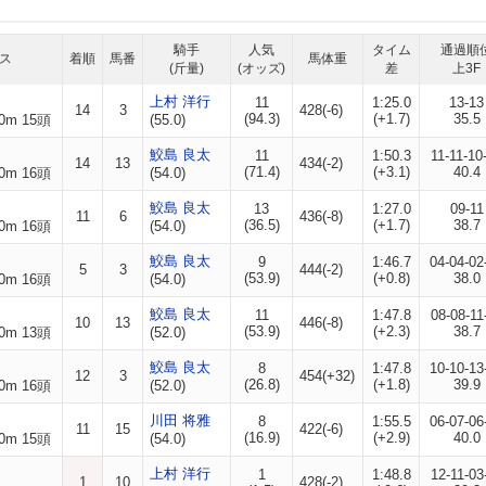
騎手
人気
タイム
通過順
ス
着順
馬番
馬体重
(斤量)
(オッズ)
差
上3F
上村 洋行
11
1:25.0
13-13
14
3
428(-6)
(94.3)
(+1.7)
35.5
0m 15頭
(55.0)
鮫島 良太
11
1:50.3
11-11-10
14
13
434(-2)
(71.4)
(+3.1)
40.4
0m 16頭
(54.0)
鮫島 良太
13
1:27.0
09-11
11
6
436(-8)
(36.5)
(+1.7)
38.7
0m 16頭
(54.0)
鮫島 良太
9
1:46.7
04-04-02
5
3
444(-2)
(53.9)
(+0.8)
38.0
0m 16頭
(54.0)
鮫島 良太
11
1:47.8
08-08-11
10
13
446(-8)
(53.9)
(+2.3)
38.7
0m 13頭
(52.0)
鮫島 良太
8
1:47.8
10-10-13
12
3
454(+32)
(26.8)
(+1.8)
39.9
0m 16頭
(52.0)
川田 将雅
8
1:55.5
06-07-06
11
15
422(-6)
(16.9)
(+2.9)
40.0
0m 15頭
(54.0)
上村 洋行
1
1:48.8
12-11-03
1
10
428(-2)