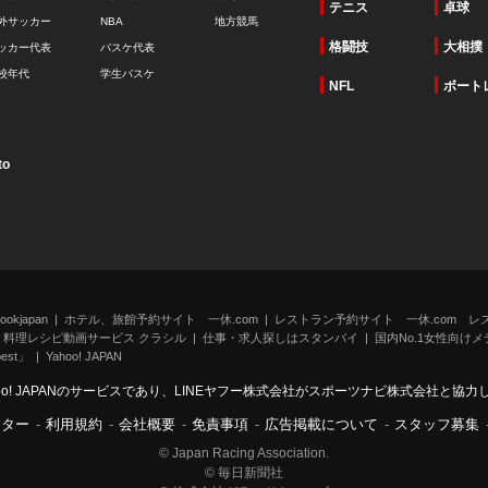
テニス
卓球
外サッカー
NBA
地方競馬
格闘技
大相撲
ッカー代表
バスケ代表
校年代
学生バスケ
NFL
ボート
to
kjapan
ホテル、旅館予約サイト 一休.com
レストラン予約サイト 一休.com レ
料理レシピ動画サービス クラシル
仕事・求人探しはスタンバイ
国内No.1女性向けメデ
st」
Yahoo! JAPAN
oo! JAPANのサービスであり、LINEヤフー株式会社がスポーツナビ株式会社と協
ンター
-
利用規約
-
会社概要
-
免責事項
-
広告掲載について
-
スタッフ募集
© Japan Racing Association.
© 毎日新聞社