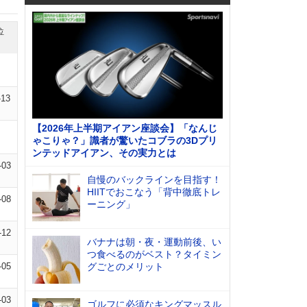
位
-13
【2026年上半期アイアン座談会】「なんじ
ゃこりゃ？」識者が驚いたコブラの3Dプリ
ンテッドアイアン、その実力とは
-03
自慢のバックラインを目指す！
HIITでおこなう「背中徹底トレ
-08
ーニング」
-12
バナナは朝・夜・運動前後、い
つ食べるのがベスト？タイミン
-05
グごとのメリット
-03
ゴルフに必須なキングマッスル