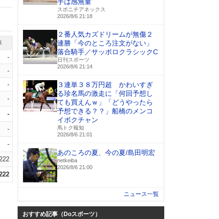
手は感無量
スポニチアネックス
2026/8/6 21:18
２番人気カズドリームが無傷２
連勝「今のところ注文がない」
率
落合騎手／サッポロクラシックC
-
日刊スポーツ
2026/8/6 21:14
-
-
３連単３８万円超 かわいすぎ
る珍名馬の激走に「何回予想し
-
ても買えんｗ」「どうやったら
予想できる？？」船橋のメンコ
-
イボクチャン
馬トク報知
-
2026/8/6 21:01
-
あのころの夏、今の夏/島田明宏
.222
netkeiba
2026/8/6 21:00
.222
ニュース一覧
おすすめ記事（Doスポーツ）