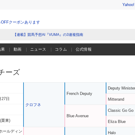
Yahoo
％OFFクーポンあります
【連載】競馬予想AI『VUMA』の3連複指南
結果
動画
ニュース
コラム
公式情報
チーズ
Deputy Ministe
French Deputy
月27日
Mitterand
クロフネ
Classic Go Go
Blue Avenue
(栗東)
Eliza Blue
ホールディン
Halo