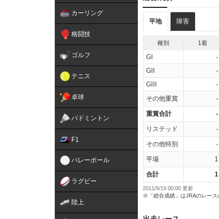
カーリング
平地
障害
格闘技
種別
1着
ゴルフ
GI
-
GII
-
テニス
GIII
-
卓球
その他重賞
-
重賞合計
-
バドミントン
リステッド
-
F1
その他特別
-
平場
1
バレーボール
合計
1
ラグビー
2011/5/19 00:00 更新
※「総合成績」はJRAのレー
陸上
出走レース