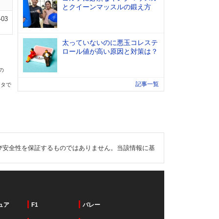
とクイーンマッスルの鍛え方
-03
太っていないのに悪玉コレステ
ロール値が高い原因と対策は？
の
記事一覧
ータで
び安全性を保証するものではありません。当該情報に基
ュア
F1
バレー