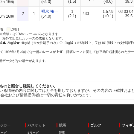
(1.5)
(-0.6)
39.3
0m 16頭
(54.0)
福永 祐一
1
1:57.9
03-03-04
2
1
430
(2.1)
(+0.1)
39.5
0m 16頭
(54.0)
:2着
:3着 ]
走成績」はJRAのレースのみとなります。
方、海外で出走したレースの成績となります。
g減
:3kg減
:4kg減（※女性騎手のみ）
:2kg減（※5年以上、又は101勝以上の女性騎手
て 1993年4月以前では一部のレースが上4F、障害レースに関しては平均Fで計測されたデ
一部データがない場合があります。
ものと照合し確認してください。
いる情報の内容に関しては万全を期しておりますが、その内容の正確性およ
式会社および情報提供者は一切の責任を負いかねます。
ッカー
バスケット
競馬
ゴルフ
フィギ
リーグ
Bリーグ
競馬