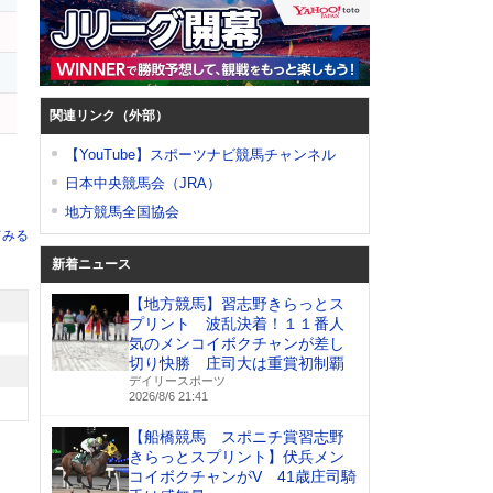
関連リンク（外部）
【YouTube】スポーツナビ競馬チャンネル
日本中央競馬会（JRA）
地方競馬全国協会
てみる
新着ニュース
【地方競馬】習志野きらっとス
プリント 波乱決着！１１番人
気のメンコイボクチャンが差し
切り快勝 庄司大は重賞初制覇
デイリースポーツ
2026/8/6 21:41
【船橋競馬 スポニチ賞習志野
きらっとスプリント】伏兵メン
コイボクチャンがV 41歳庄司騎