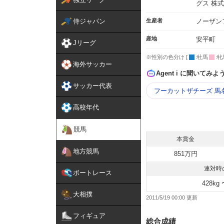
グス 株
侍ジャパン
生産者
ノーザン
産地
安平町
Jリーグ
※性別の色分け [
:牡馬
:牝
海外サッカー
Agent i に聞いてみよ
サッカー代表
フーカットザチーズ 馬
高校年代
競馬
本賞金
地方競馬
851万円
連対時
ボートレース
428kg 
大相撲
2011/5/19 00:00
フィギュア
総合成績