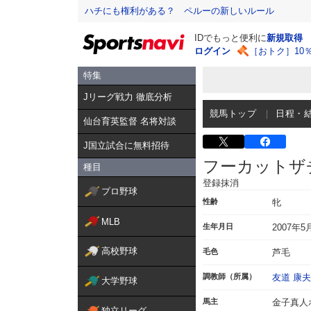
ハチにも権利がある？ ペルーの新しいルール
IDでもっと便利に
新規取得
ログイン
［おトク］10
特集
Jリーグ戦力 徹底分析
競馬トップ
日程・
仙台育英監督 名将対談
J国立試合に無料招待
フーカットザ
種目
登録抹消
プロ野球
性齢
牝
MLB
生年月日
2007年5
高校野球
毛色
芦毛
調教師（所属）
友道 康夫
大学野球
馬主
金子真人
独立リーグ