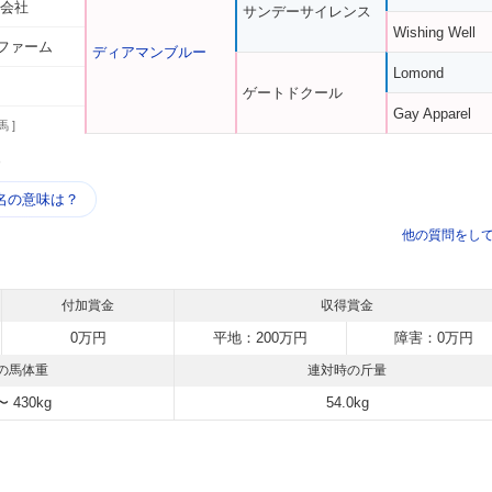
式会社
サンデーサイレンス
Wishing Well
ファーム
ディアマンブルー
Lomond
ゲートドクール
Gay Apparel
馬 ]
う
名の意味は？
他の質問をし
付加賞金
収得賞金
0万円
平地：200万円
障害：0万円
の馬体重
連対時の斤量
〜 430kg
54.0kg