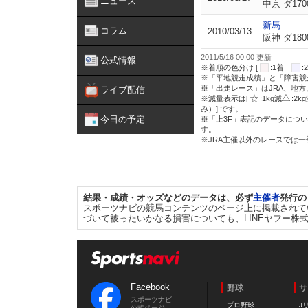
ニュース
中京 ダ170
新馬
コラム
2010/03/13
阪神 ダ180
2011/5/16 00:00 更新
公式情報
※着順の色分け [
:1着
※「平地競走成績」と「障害競
※「出走レース」はJRA、地
ライブ配信
※減量表示は[
:1kg減
:2k
み）] です。
今日の予定
※「上3F」表記のデータについ
す。
※JRA主催以外のレースでは
結果・成績・オッズなどのデータは、必ず
主催者
発行の
スポーツナビの競馬コンテンツのページ上に掲載されて
づいて被ったいかなる損害についても、LINEヤフー株
Facebook
野球
サ
スポーツナビ
プロ野球
J
公式ページ