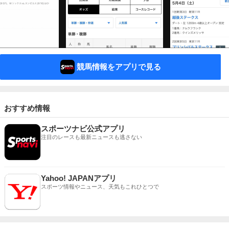
競馬情報をアプリで見る
おすすめ情報
スポーツナビ公式アプリ
注目のレースも最新ニュースも逃さない
Yahoo! JAPANアプリ
スポーツ情報やニュース、天気もこれひとつで