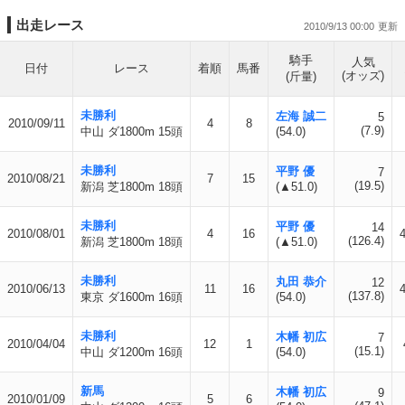
出走レース
2010/9/13 00:00
騎手
人気
日付
レース
着順
馬番
(オッズ)
(斤量)
未勝利
左海 誠二
5
2010/09/11
4
8
(7.9)
中山 ダ1800m 15頭
(54.0)
未勝利
平野 優
7
2010/08/21
7
15
(19.5)
新潟 芝1800m 18頭
(▲51.0)
未勝利
平野 優
14
2010/08/01
4
16
(126.4)
新潟 芝1800m 18頭
(▲51.0)
未勝利
丸田 恭介
12
2010/06/13
11
16
(137.8)
東京 ダ1600m 16頭
(54.0)
未勝利
木幡 初広
7
2010/04/04
12
1
(15.1)
中山 ダ1200m 16頭
(54.0)
新馬
木幡 初広
9
2010/01/09
5
6