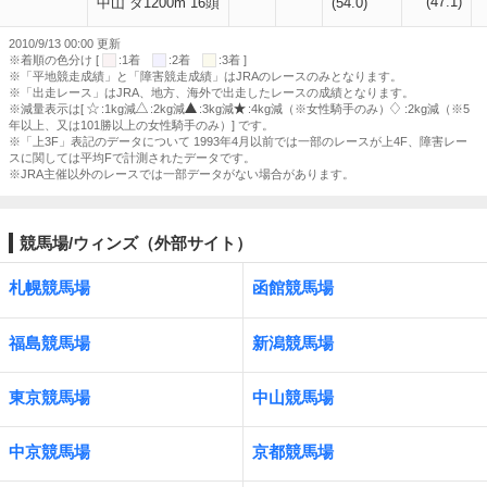
(47.1)
中山 ダ1200m 16頭
(54.0)
2010/9/13 00:00 更新
※着順の色分け [
:1着
:2着
:3着 ]
※「平地競走成績」と「障害競走成績」はJRAのレースのみとなります。
※「出走レース」はJRA、地方、海外で出走したレースの成績となります。
※減量表示は[
:1kg減
:2kg減
:3kg減
:4kg減（※女性騎手のみ）
:2kg減（※5
年以上、又は101勝以上の女性騎手のみ）] です。
※「上3F」表記のデータについて 1993年4月以前では一部のレースが上4F、障害レー
スに関しては平均Fで計測されたデータです。
※JRA主催以外のレースでは一部データがない場合があります。
競馬場/ウィンズ（外部サイト）
札幌競馬場
函館競馬場
福島競馬場
新潟競馬場
東京競馬場
中山競馬場
中京競馬場
京都競馬場