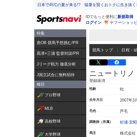
日本で45℃の夏が来る!? 猛暑を賢くおトクに生き抜く
IDでもっと便利に
新規取得
ログイン
ヤフーショッピ
特集
燕OB 競馬予想挑む/PR
競馬トップ
日程・
髙津×三浦 監督対談/PR
Jリーグ戦力 徹底分析
ニュートリノ
J国立試合に無料招待
登録抹消
種目
性齢
牝
プロ野球
生年月日
2007年3
MLB
毛色
芦毛
高校野球
調教師（所属）
杉浦 宏昭
馬主
株式会社
大学野球