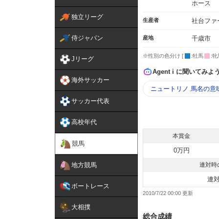
ホース
独立リーグ
生産者
社台ファ
侍ジャパン
産地
千歳市
※性別の色分け [
:牡馬
:牝
Jリーグ
Agent i に聞いてみよ
海外サッカー
ニュートリノ 馬名の意
サッカー代表
高校年代
本賞金
競馬
0万円
地方競馬
連対時
連
ボートレース
2010/7/22 00:00
大相撲
総合成績