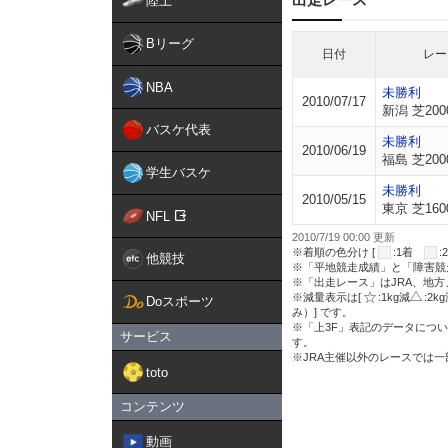
陸上
Bリーグ
日付
レー
NBA
未勝利
2010/07/17
新潟 芝200
バスケ代表
未勝利
2010/06/19
福島 芝200
学生バスケ
未勝利
2010/05/15
東京 芝160
NFL
2010/7/19 00:00 更新
※着順の色分け [
:1着
他競技
※「平地競走成績」と「障害競
※「出走レース」はJRA、地
※減量表示は[
:1kg減
:2k
Doスポーツ
み）] です。
※「上3F」表記のデータについ
サービス
す。
※JRA主催以外のレースでは
toto
コンテンツ
動画