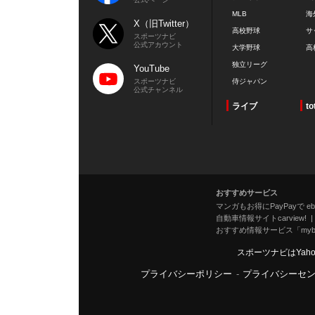
MLB
海
X（旧Twitter）
高校野球
サ
スポーツナビ
公式アカウント
大学野球
高
独立リーグ
YouTube
スポーツナビ
侍ジャパン
公式チャンネル
ライブ
to
おすすめサービス
マンガもお得にPayPayで eboo
自動車情報サイトcarview!
おすすめ情報サービス「mybe
スポーツナビはYah
プライバシーポリシー
-
プライバシーセ