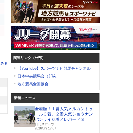
関連リンク（外部）
てみる
【YouTube】スポーツナビ競馬チャンネル
日本中央競馬会（JRA）
地方競馬全国協会
新着ニュース
全着順！１番人気メルカントゥ
ール３着、２番人気ショウナン
バンライ６着／レパードＳ
日刊スポーツ
2026/8/9 17:07