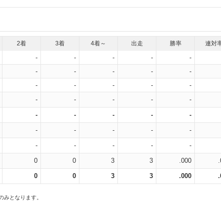
2着
3着
4着～
出走
勝率
連対
-
-
-
-
-
-
-
-
-
-
-
-
-
-
-
-
-
-
-
-
-
-
-
-
-
-
-
-
-
-
-
-
-
-
-
0
0
3
3
.000
0
0
3
3
.000
スのみとなります。