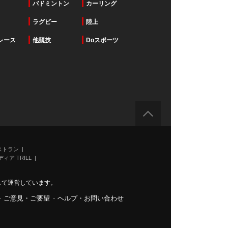
バドミントン
カーリング
ラグビー
陸上
レース
他競技
Doスポーツ
ストラン
ィア TRILL
力して運営しています。
-
ご意見・ご要望
-
ヘルプ・お問い合わせ