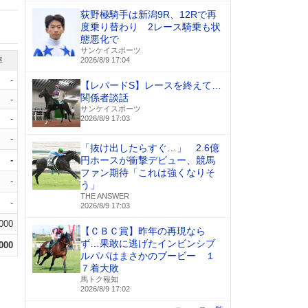
荻野極騎手は新潟9R、12Rで再
度乗り替わり 2レース騎乗も状
態悪化で
サンケイスポーツ
率
2026/8/9 17:04
-
【レパードS】レースを終えて…
関係者談話
-
サンケイスポーツ
-
2026/8/9 17:03
-
「抜け出したらすぐ…」 2.6億
-
円ホースが衝撃デビュー、競馬
ファン期待「これは強くなりそ
-
う」
THE ANSWER
-
2026/8/9 17:03
.000
【ＣＢＣ賞】昨年の再現なら
ず…果敢に逃げたインビンシブ
.000
ルパパはまさかのブービー １
７着大敗
馬トク報知
2026/8/9 17:02