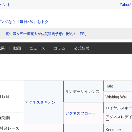
ヒント
Yahoo
ングなら「毎日5％」おトク
真中満＆五十嵐亮太が佐賀競馬予想に挑戦！（PR）
結果
動画
ニュース
コラム
公式情報
Halo
サンデーサイレンス
月17日
Wishing Well
アグネスタキオン
ロイヤルスキ
アグネスフローラ
アグネスレデ
(美浦)
ー
 社台レース
Kenmare