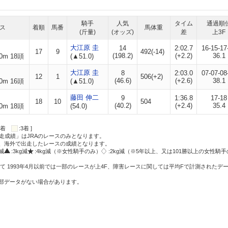
騎手
人気
タイム
通過順
ス
着順
馬番
馬体重
(斤量)
(オッズ)
差
上3F
大江原 圭
14
2:02.7
16-15-17
17
9
492(-14)
(198.2)
(+2.2)
36.1
0m 18頭
(▲51.0)
大江原 圭
8
2:03.0
07-07-08
12
1
506(+2)
(46.6)
(+2.6)
38.1
0m 16頭
(▲51.0)
藤田 伸二
9
1:36.8
17-18
18
10
504
(40.2)
(+2.4)
35.4
0m 18頭
(54.0)
:2着
:3着 ]
走成績」はJRAのレースのみとなります。
方、海外で出走したレースの成績となります。
g減
:3kg減
:4kg減（※女性騎手のみ）
:2kg減（※5年以上、又は101勝以上の女性騎手
て 1993年4月以前では一部のレースが上4F、障害レースに関しては平均Fで計測されたデ
一部データがない場合があります。