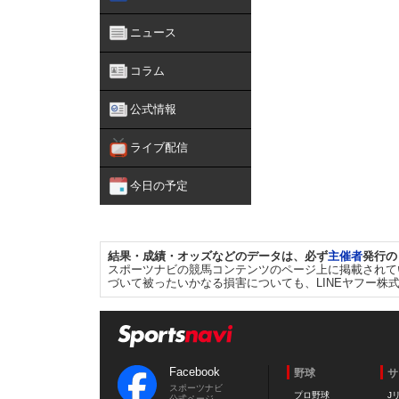
ニュース
コラム
公式情報
ライブ配信
今日の予定
結果・成績・オッズなどのデータは、必ず
主催者
発行の
スポーツナビの競馬コンテンツのページ上に掲載されて
づいて被ったいかなる損害についても、LINEヤフー株
Facebook
野球
サ
スポーツナビ
プロ野球
J
公式ページ