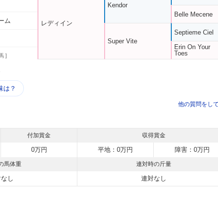
Kendor
Belle Mecene
ーム
レディイン
Septieme Ciel
Super Vite
Erin On Your
Toes
馬 ]
う
味は？
他の質問をし
付加賞金
収得賞金
0万円
平地：0万円
障害：0万円
の馬体重
連対時の斤量
対なし
連対なし