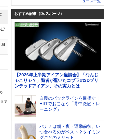
ニュース一覧
おすすめ記事（Doスポーツ）
位
-17
-08
【2026年上半期アイアン座談会】「なんじ
ゃこりゃ？」識者が驚いたコブラの3Dプリ
ンテッドアイアン、その実力とは
の
自慢のバックラインを目指す！
ータで
HIITでおこなう「背中徹底トレ
ーニング」
バナナは朝・夜・運動前後、い
つ食べるのがベスト？タイミン
グごとのメリット