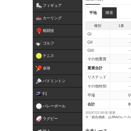
フィギュア
平地
障害
カーリング
種別
1着
格闘技
GI
-
GII
-
ゴルフ
GIII
-
テニス
その他重賞
-
重賞合計
-
卓球
リステッド
-
バドミントン
その他特別
-
F1
平場
0
合計
0
バレーボール
2010/7/22 00:00 更新
※「総合成績」はJRAのレー
ラグビー
出走レース