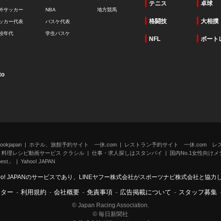
テニス
卓球
外サッカー
NBA
地方競馬
格闘技
大相撲
ッカー代表
バスケ代表
校年代
学生バスケ
NFL
ボート
to
kjapan
ホテル、旅館予約サイト 一休.com
レストラン予約サイト 一休.com レ
料理レシピ動画サービス クラシル
仕事・求人探しはスタンバイ
国内No.1女性向けメデ
st」
Yahoo! JAPAN
oo! JAPANのサービスであり、LINEヤフー株式会社がスポーツナビ株式会社と協
ンター
-
利用規約
-
会社概要
-
免責事項
-
広告掲載について
-
スタッフ募集
© Japan Racing Association.
© 毎日新聞社