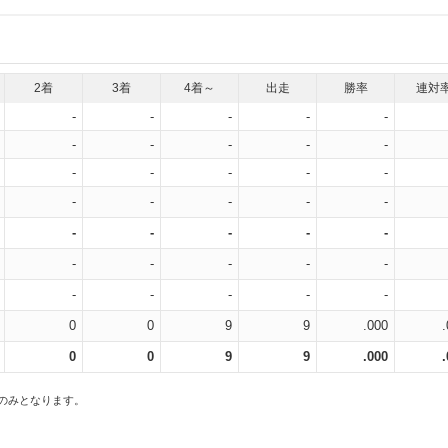
2着
3着
4着～
出走
勝率
連対
-
-
-
-
-
-
-
-
-
-
-
-
-
-
-
-
-
-
-
-
-
-
-
-
-
-
-
-
-
-
-
-
-
-
-
0
0
9
9
.000
0
0
9
9
.000
スのみとなります。