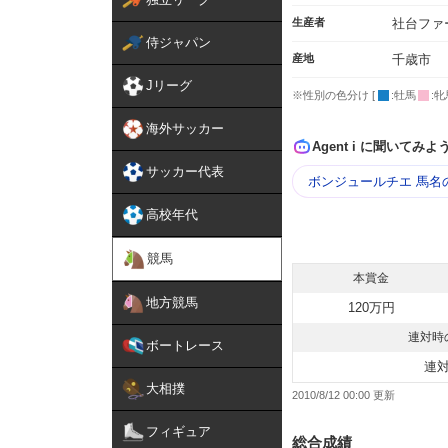
生産者
社台ファ
侍ジャパン
産地
千歳市
Jリーグ
※性別の色分け [
:牡馬
:牝
海外サッカー
Agent i に聞いてみよ
サッカー代表
ボンジュールチエ 馬名
高校年代
競馬
本賞金
地方競馬
120万円
連対時
ボートレース
連
大相撲
2010/8/12 00:00
フィギュア
総合成績