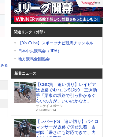
関連リンク（外部）
【YouTube】スポーツナビ競馬チャンネル
日本中央競馬会（JRA）
地方競馬全国協会
てみる
新着ニュース
【CBC賞 追い切り】レイピア
は坂路で4ハロン51秒9 三渕助
手「栗東の坂路で引っ掛かるぐ
らいの方が、いいのかなと」
サンケイスポーツ
2026/8/6 8:14
【レパードS 追い切り】パイロ
マンサーが坂路で併せ先着 吉
村師「暑さにも対応できて、力