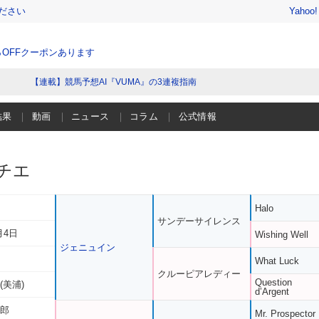
ださい
Yahoo
％OFFクーポンあります
【連載】競馬予想AI『VUMA』の3連複指南
結果
動画
ニュース
コラム
公式情報
チエ
Halo
サンデーサイレンス
月4日
Wishing Well
ジェニュイン
What Luck
クルーピアレディー
Question
(美浦)
d’Argent
次郎
Mr. Prospector