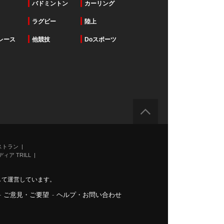
バドミントン
カーリング
ラグビー
陸上
レース
他競技
Doスポーツ
ストラン
ィア TRILL
力して運営しています。
-
ご意見・ご要望
-
ヘルプ・お問い合わせ