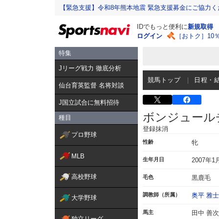
【緊急支援】令和8年熊本地震 緊急支援募金にご協力く
IDでもっと便利に
新規取得
ログイン
［おトク］10
特集
Jリーグ戦力 徹底分析
競馬トップ
日程・
仙台育英監督 名将対談
J国立試合に無料招待
ボンジュール
種目
登録抹消
プロ野球
性齢
牝
MLB
生年月日
2007年1
高校野球
毛色
黒鹿毛
調教師（所属）
奥平 雅士
大学野球
馬主
田中 善
独立リーグ