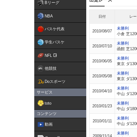
Bリーグ
NBA
日付
レー
未勝利
バスケ代表
2010/08/07
小倉 芝120
学生バスケ
未勝利
2010/07/10
函館 芝120
NFL
未勝利
2010/06/05
東京 ダ130
他競技
未勝利
2010/05/08
東京 ダ130
Doスポーツ
未勝利
2010/04/10
サービス
中山 ダ120
toto
未勝利
2010/01/23
中山 ダ180
コンテンツ
未勝利
2010/01/11
中山 ダ120
動画
未勝利
2009/11/14