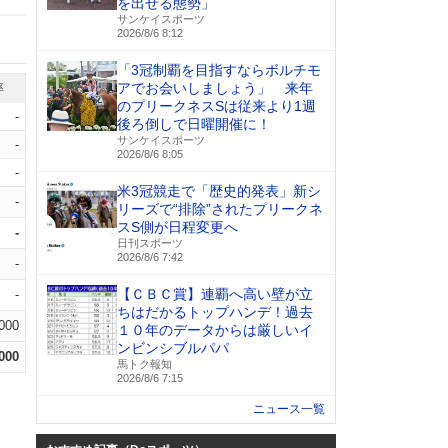
を出せる態勢」
サンケイスポーツ
2026/8/6 8:12
「3冠制覇を目指すならボルチモ
アでお会いしましょう」 来年
率
のプリークネスSは従来より1週
-
後ろ倒しで日曜開催に！
サンケイスポーツ
-
2026/8/6 8:05
-
米3冠競走で「歴史的発表」新シ
-
リーズで“排除”されたプリークネ
スS側が日程変更へ
-
日刊スポーツ
2026/8/6 7:42
-
【ＣＢＣ賞】連覇へ高い壁が立
-
ちはだかるトップハンデ！過去
.000
１０年のデータからは厳しいイ
ンビンシブルパパ
.000
馬トク報知
2026/8/6 7:15
ニュース一覧