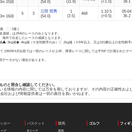
(11.8)
(+1.0)
38.1
0m 15頭
(54.0)
江田 照男
1
1:10.5
05-04
5
3
468
(3.5)
(+0.5)
36.2
0m 16頭
(54.0)
:2着
:3着 ]
走成績」はJRAのレースのみとなります。
方、海外で出走したレースの成績となります。
g減
:3kg減
:4kg減（※女性騎手のみ）
:2kg減（※5年以上、又は101勝以上の女性騎手
て 1993年4月以前では一部のレースが上4F、障害レースに関しては平均Fで計測されたデ
一部データがない場合があります。
ものと照合し確認してください。
いる情報の内容に関しては万全を期しておりますが、その内容の正確性およ
式会社および情報提供者は一切の責任を負いかねます。
ッカー
バスケット
競馬
ゴルフ
フィギ
リーグ
Bリーグ
競馬