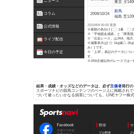
ニュース
東京 ダ140
新馬
コラム
2009/10/24
福島 芝120
2010/8/9 00:00 更新
公式情報
※着順の色分け [
:1着
※「平地競走成績」と「障害競
※「出走レース」はJRA、地
ライブ配信
※減量表示は[
:1kg減
:2k
み）] です。
今日の予定
※「上3F」表記のデータについ
す。
※JRA主催以外のレースでは
結果・成績・オッズなどのデータは、必ず
主催者
発行の
スポーツナビの競馬コンテンツのページ上に掲載されて
づいて被ったいかなる損害についても、LINEヤフー株
Facebook
野球
サ
スポーツナビ
プロ野球
J
公式ページ