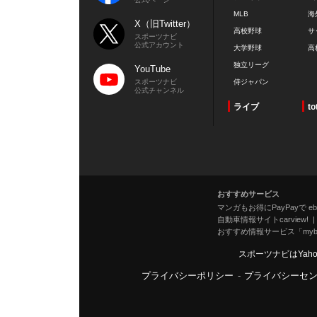
MLB
海
X（旧Twitter）
高校野球
サ
スポーツナビ
公式アカウント
大学野球
高
独立リーグ
YouTube
スポーツナビ
侍ジャパン
公式チャンネル
ライブ
to
おすすめサービス
マンガもお得にPayPayで eboo
自動車情報サイトcarview!
おすすめ情報サービス「mybe
スポーツナビはYah
プライバシーポリシー
-
プライバシーセ