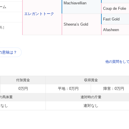
Machiavellian
ーム
Coup de Folie
エレガントトーク
Fast Gold
Sheena’s Gold
馬 ]
Afasheen
う
の意味は？
他の質問をし
付加賞金
収得賞金
0万円
平地：0万円
障害：0万円
の馬体重
連対時の斤量
対なし
連対なし