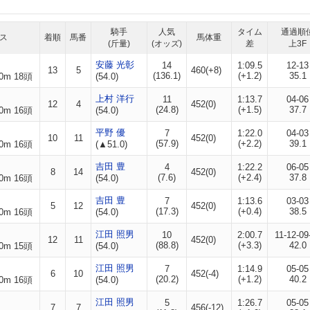
騎手
人気
タイム
通過順
ス
着順
馬番
馬体重
(斤量)
(オッズ)
差
上3F
安藤 光彰
14
1:09.5
12-13
13
5
460(+8)
(136.1)
(+1.2)
35.1
0m 18頭
(54.0)
上村 洋行
11
1:13.7
04-06
12
4
452(0)
(24.8)
(+1.5)
37.7
0m 16頭
(54.0)
平野 優
7
1:22.0
04-03
10
11
452(0)
(57.9)
(+2.2)
39.1
0m 16頭
(▲51.0)
吉田 豊
4
1:22.2
06-05
8
14
452(0)
(7.6)
(+2.4)
37.8
0m 16頭
(54.0)
吉田 豊
7
1:13.6
03-03
5
12
452(0)
(17.3)
(+0.4)
38.5
0m 16頭
(54.0)
江田 照男
10
2:00.7
11-12-09
12
11
452(0)
(88.8)
(+3.3)
42.0
0m 15頭
(54.0)
江田 照男
7
1:14.9
05-05
6
10
452(-4)
(20.2)
(+1.2)
40.2
0m 16頭
(54.0)
江田 照男
5
1:26.7
05-05
7
7
456(-12)