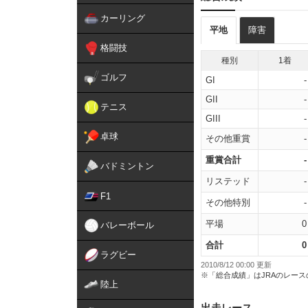
カーリング
平地
障害
格闘技
種別
1着
ゴルフ
GI
-
GII
-
テニス
GIII
-
卓球
その他重賞
-
重賞合計
-
バドミントン
リステッド
-
F1
その他特別
-
平場
0
バレーボール
合計
0
ラグビー
2010/8/12 00:00 更新
※「総合成績」はJRAのレー
陸上
出走レース