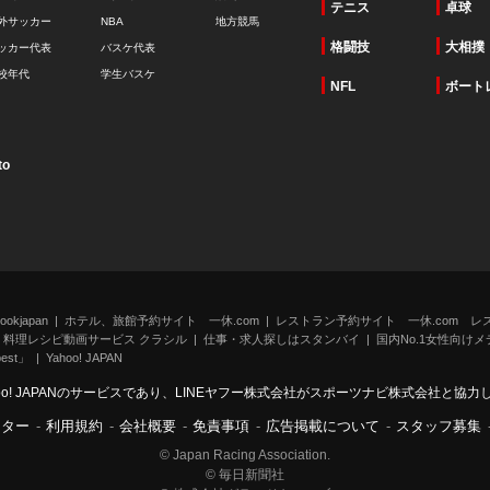
テニス
卓球
外サッカー
NBA
地方競馬
格闘技
大相撲
ッカー代表
バスケ代表
校年代
学生バスケ
NFL
ボート
to
kjapan
ホテル、旅館予約サイト 一休.com
レストラン予約サイト 一休.com レ
料理レシピ動画サービス クラシル
仕事・求人探しはスタンバイ
国内No.1女性向けメデ
st」
Yahoo! JAPAN
oo! JAPANのサービスであり、LINEヤフー株式会社がスポーツナビ株式会社と協
ンター
-
利用規約
-
会社概要
-
免責事項
-
広告掲載について
-
スタッフ募集
© Japan Racing Association.
© 毎日新聞社