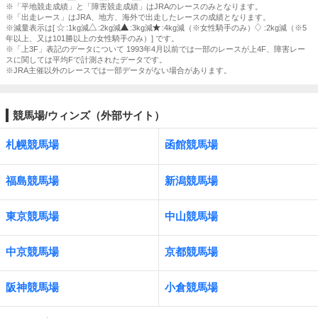
※「平地競走成績」と「障害競走成績」はJRAのレースのみとなります。
※「出走レース」はJRA、地方、海外で出走したレースの成績となります。
※減量表示は[
:1kg減
:2kg減
:3kg減
:4kg減（※女性騎手のみ）
:2kg減（※5
年以上、又は101勝以上の女性騎手のみ）] です。
※「上3F」表記のデータについて 1993年4月以前では一部のレースが上4F、障害レー
スに関しては平均Fで計測されたデータです。
※JRA主催以外のレースでは一部データがない場合があります。
競馬場/ウィンズ（外部サイト）
札幌競馬場
函館競馬場
福島競馬場
新潟競馬場
東京競馬場
中山競馬場
中京競馬場
京都競馬場
阪神競馬場
小倉競馬場