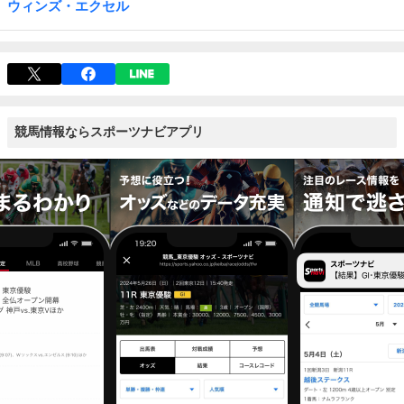
ウィンズ・エクセル
競馬情報ならスポーツナビアプリ