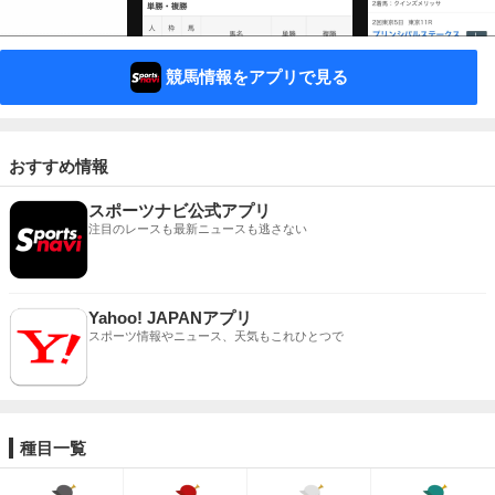
競馬情報をアプリで見る
おすすめ情報
スポーツナビ公式アプリ
注目のレースも最新ニュースも逃さない
Yahoo! JAPANアプリ
スポーツ情報やニュース、天気もこれひとつで
種目一覧