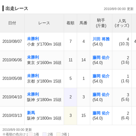
出走レース
2010/8/9 00:00
騎手
人気
日付
レース
着順
馬番
(オッズ)
(斤量)
未勝利
川田 将雅
4
2010/08/07
7
4
(10.3)
小倉 ダ1700m 16頭
(54.0)
未勝利
藤岡 佑介
2
2010/06/06
11
14
(3.6)
東京 ダ1600m 16頭
(54.0)
未勝利
藤岡 佑介
1
2010/05/08
5
1
(1.6)
京都 ダ1800m 15頭
(54.0)
未勝利
藤岡 佑介
3
2010/04/10
2
3
(5.6)
阪神 ダ1800m 15頭
(54.0)
新馬
藤岡 佑介
2
2010/03/13
3
15
(6.4)
阪神 ダ1800m 16頭
(54.0)
2010/8/9 00:00 更新
※着順の色分け [
:1着
:2着
:3着 ]