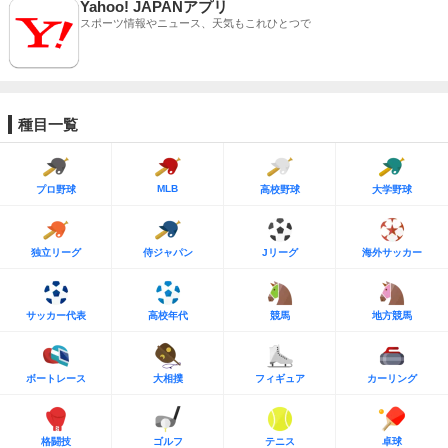
Yahoo! JAPANアプリ
スポーツ情報やニュース、天気もこれひとつで
種目一覧
MLB
プロ野球
高校野球
大学野球
独立リーグ
侍ジャパン
Jリーグ
海外サッカー
サッカー代表
高校年代
競馬
地方競馬
ボートレース
大相撲
フィギュア
カーリング
格闘技
ゴルフ
テニス
卓球