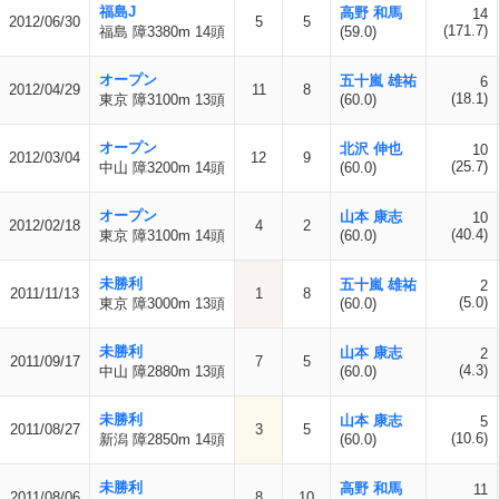
福島J
高野 和馬
14
2012/06/30
5
5
(171.7)
福島 障3380m 14頭
(59.0)
オープン
五十嵐 雄祐
6
2012/04/29
11
8
(18.1)
東京 障3100m 13頭
(60.0)
オープン
北沢 伸也
10
2012/03/04
12
9
(25.7)
中山 障3200m 14頭
(60.0)
オープン
山本 康志
10
2012/02/18
4
2
(40.4)
東京 障3100m 14頭
(60.0)
未勝利
五十嵐 雄祐
2
2011/11/13
1
8
(5.0)
東京 障3000m 13頭
(60.0)
未勝利
山本 康志
2
2011/09/17
7
5
(4.3)
中山 障2880m 13頭
(60.0)
未勝利
山本 康志
5
2011/08/27
3
5
(10.6)
新潟 障2850m 14頭
(60.0)
未勝利
高野 和馬
11
2011/08/06
8
10