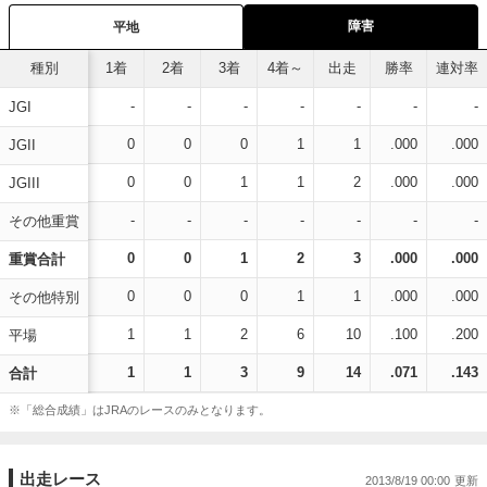
障害
平地
種別
1着
2着
3着
4着～
出走
勝率
連対率
-
-
-
-
-
-
-
JGI
0
0
0
1
1
.000
.000
JGII
0
0
1
1
2
.000
.000
JGIII
-
-
-
-
-
-
-
その他重賞
0
0
1
2
3
.000
.000
重賞合計
0
0
0
1
1
.000
.000
その他特別
1
1
2
6
10
.100
.200
平場
1
1
3
9
14
.071
.143
合計
※「総合成績」はJRAのレースのみとなります。
出走レース
2013/8/19 00:00