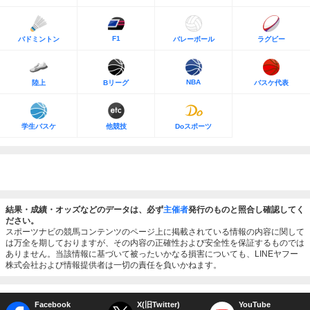
F1
バドミントン
バレーボール
ラグビー
NBA
陸上
Bリーグ
バスケ代表
学生バスケ
他競技
Doスポーツ
結果・成績・オッズなどのデータは、必ず
主催者
発行のものと照合し確認してく
ださい。
スポーツナビの競馬コンテンツのページ上に掲載されている情報の内容に関して
は万全を期しておりますが、その内容の正確性および安全性を保証するものでは
ありません。当該情報に基づいて被ったいかなる損害についても、LINEヤフー
株式会社および情報提供者は一切の責任を負いかねます。
Facebook
X(旧Twitter)
YouTube