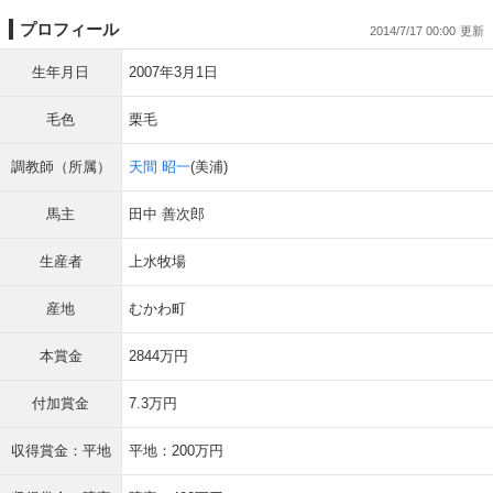
プロフィール
2014/7/17 00:00
生年月日
2007年3月1日
毛色
栗毛
調教師（所属）
天間 昭一
(美浦)
馬主
田中 善次郎
生産者
上水牧場
産地
むかわ町
本賞金
2844万円
付加賞金
7.3万円
収得賞金：平地
平地：200万円