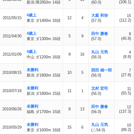
(106.1)
新潟 障2850m 14頭
(60.0)
4歳上
大庭 和弥
15
2011/05/15
12
4
(112.2)
東京 ダ1400m 16頭
(57.0)
4歳上
田中 勝春
8
2011/04/30
5
9
(45.8)
東京 ダ1300m 16頭
(57.0)
4歳上
丸山 元気
4
2011/01/09
9
16
(8.8)
中山 ダ1200m 16頭
(56.0)
未勝利
西田 雄一郎
7
2010/08/15
10
5
(27.8)
新潟 ダ1800m 15頭
(56.0)
未勝利
北村 宏司
11
2010/07/18
11
1
(55.5)
新潟 ダ1800m 15頭
(56.0)
未勝利
田中 勝春
12
2010/06/26
8
13
(137.3)
福島 ダ1700m 15頭
(56.0)
未勝利
丸山 元気
10
2010/05/29
15
6
(89.2)
東京 ダ1600m 16頭
(△54.0)