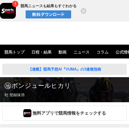
競馬ニュースも結果もすぐわかる
閉じる
競馬トップ
日程・結果
動画
ニュース
コラム
公式情
【連載】競馬予想AI『VUMA』の3連複指南
ボンジュールヒカリ
牡 登録抹消
無料アプリで競馬情報をチェックする