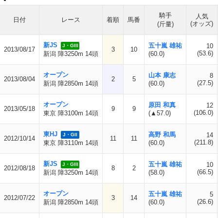
騎手
人気
日付
レース
着順
馬番
(オッズ)
(斤量)
新JS
五十嵐 雄祐
10
J・GIII
2013/08/17
3
10
(53.6)
新潟 障3250m 14頭
(60.0)
オープン
山本 康志
8
2013/08/04
2
5
(27.5)
新潟 障2850m 14頭
(60.0)
オープン
原田 和真
12
2013/05/18
9
9
(106.0)
東京 障3100m 14頭
(▲57.0)
東HJ
高野 和馬
14
J・GII
2012/10/14
11
11
(211.8)
東京 障3110m 14頭
(60.0)
新JS
五十嵐 雄祐
10
J・GIII
2012/08/18
8
2
(66.5)
新潟 障3250m 14頭
(58.0)
オープン
五十嵐 雄祐
5
2012/07/22
3
14
(26.6)
新潟 障2850m 14頭
(60.0)