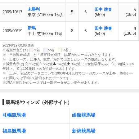
未勝利
田中 勝春
5
2009/10/17
5
5
(19.6)
東京 ダ1600m 16頭
(55.0)
新馬
田中 勝春
9
2009/09/19
8
6
(136.5)
中山 芝1600m 11頭
(54.0)
2013/8/19 00:00 更新
※着順の色分け [
:1着
:2着
:3着 ]
※「平地競走成績」と「障害競走成績」はJRAのレースのみとなります。
※「出走レース」はJRA、地方、海外で出走したレースの成績となります。
※減量表示は[
:1kg減
:2kg減
:3kg減
:4kg減（※女性騎手のみ）
:2kg減（※5
年以上、又は101勝以上の女性騎手のみ）] です。
※「上3F」表記のデータについて 1993年4月以前では一部のレースが上4F、障害レー
スに関しては平均Fで計測されたデータです。
※JRA主催以外のレースでは一部データがない場合があります。
競馬場/ウィンズ（外部サイト）
札幌競馬場
函館競馬場
福島競馬場
新潟競馬場