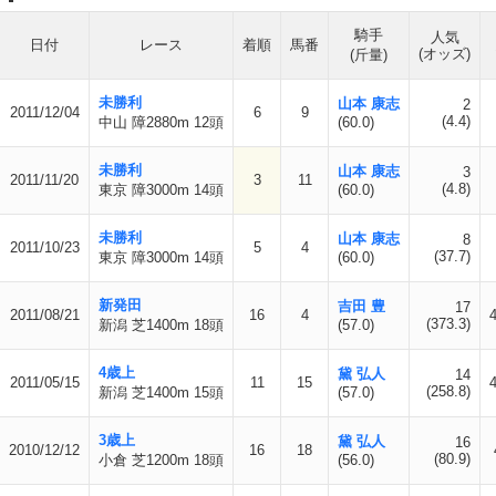
騎手
人気
日付
レース
着順
馬番
(オッズ)
(斤量)
未勝利
山本 康志
2
2011/12/04
6
9
(4.4)
中山 障2880m 12頭
(60.0)
未勝利
山本 康志
3
2011/11/20
3
11
(4.8)
東京 障3000m 14頭
(60.0)
未勝利
山本 康志
8
2011/10/23
5
4
(37.7)
東京 障3000m 14頭
(60.0)
新発田
吉田 豊
17
2011/08/21
16
4
(373.3)
新潟 芝1400m 18頭
(57.0)
4歳上
黛 弘人
14
2011/05/15
11
15
(258.8)
新潟 芝1400m 15頭
(57.0)
3歳上
黛 弘人
16
2010/12/12
16
18
(80.9)
小倉 芝1200m 18頭
(56.0)