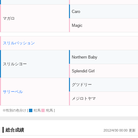
Caro
マガロ
Magic
スリルパッション
Northern Baby
スリルシヨー
Splendid Girl
グツドリー
サリーベル
メジロトヤマ
※性別の色分け [
:牡馬
:牝馬 ]
総合成績
2012/4/30 00:00