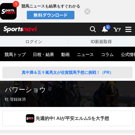
競馬ニュースも結果もすぐわかる
閉じる
スポーツナビ
検索
通知
i
ログイン
ID新規取得
競馬トップ
日程・結果
動画
ニュース
コラム
公式情
真中満＆五十嵐亮太が佐賀競馬予想に挑戦！（PR）
パワーショウ
牡 登録抹消
先週的中! AIが平安エルムSを大予想