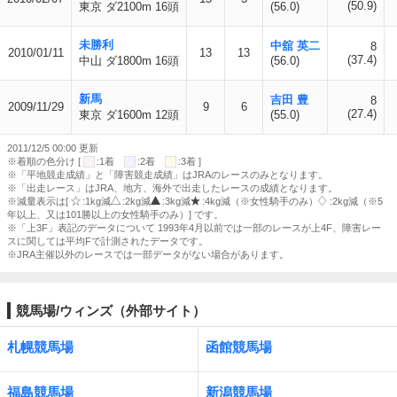
(50.9)
東京 ダ2100m 16頭
(56.0)
未勝利
中舘 英二
8
2010/01/11
13
13
(37.4)
中山 ダ1800m 16頭
(56.0)
新馬
吉田 豊
8
2009/11/29
9
6
(27.4)
東京 ダ1600m 12頭
(55.0)
2011/12/5 00:00 更新
※着順の色分け [
:1着
:2着
:3着 ]
※「平地競走成績」と「障害競走成績」はJRAのレースのみとなります。
※「出走レース」はJRA、地方、海外で出走したレースの成績となります。
※減量表示は[
:1kg減
:2kg減
:3kg減
:4kg減（※女性騎手のみ）
:2kg減（※5
年以上、又は101勝以上の女性騎手のみ）] です。
※「上3F」表記のデータについて 1993年4月以前では一部のレースが上4F、障害レー
スに関しては平均Fで計測されたデータです。
※JRA主催以外のレースでは一部データがない場合があります。
競馬場/ウィンズ（外部サイト）
札幌競馬場
函館競馬場
福島競馬場
新潟競馬場