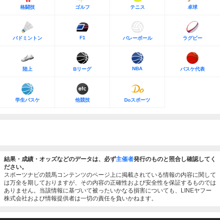
格闘技
ゴルフ
テニス
卓球
F1
バドミントン
バレーボール
ラグビー
NBA
陸上
Bリーグ
バスケ代表
学生バスケ
他競技
Doスポーツ
結果・成績・オッズなどのデータは、必ず
主催者
発行のものと照合し確認してく
ださい。
スポーツナビの競馬コンテンツのページ上に掲載されている情報の内容に関して
は万全を期しておりますが、その内容の正確性および安全性を保証するものでは
ありません。当該情報に基づいて被ったいかなる損害についても、LINEヤフー
株式会社および情報提供者は一切の責任を負いかねます。