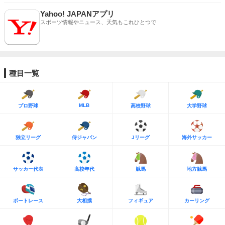
Yahoo! JAPANアプリ
スポーツ情報やニュース、天気もこれひとつで
種目一覧
MLB
プロ野球
高校野球
大学野球
独立リーグ
侍ジャパン
Jリーグ
海外サッカー
サッカー代表
高校年代
競馬
地方競馬
ボートレース
大相撲
フィギュア
カーリング