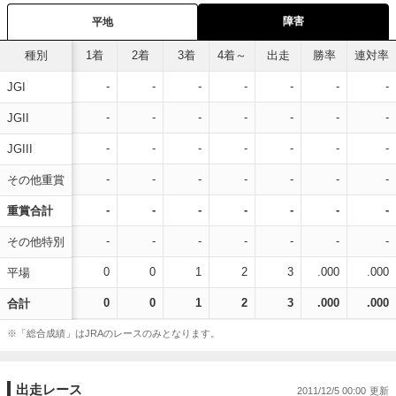
障害
平地
種別
1着
2着
3着
4着～
出走
勝率
連対率
-
-
-
-
-
-
-
JGI
-
-
-
-
-
-
-
JGII
-
-
-
-
-
-
-
JGIII
-
-
-
-
-
-
-
その他重賞
-
-
-
-
-
-
-
重賞合計
-
-
-
-
-
-
-
その他特別
0
0
1
2
3
.000
.000
平場
0
0
1
2
3
.000
.000
合計
※「総合成績」はJRAのレースのみとなります。
出走レース
2011/12/5 00:00