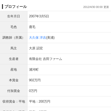
プロフィール
2012/4/30 00:00
生年月日
2007年3月5日
毛色
鹿毛
調教師（所属）
大久保 洋吉
(美浦)
馬主
大原 詔宏
生産者
有限会社 吉田ファーム
産地
浦河町
本賞金
902万円
付加賞金
0万円
収得賞金：平地
平地：200万円