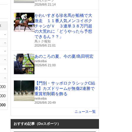
日刊スポーツ
2026/8/6 21:14
かわいすぎる珍名馬が船橋で大
激走 １１番人気メンコイボク
チャンがＶ ３連単３８万円超
率
の大荒れに「どうやったら予想
-
できるん？？」
馬トク報知
-
2026/8/6 21:01
-
あのころの夏、今の夏/島田明宏
-
netkeiba
2026/8/6 21:00
-
-
【門別・サッポロクラシックC結
.000
果】カズドリームが無傷2連勝で
重賞初制覇を飾る
.000
netkeiba
2026/8/6 20:49
.000
ニュース一覧
おすすめ記事（Doスポーツ）