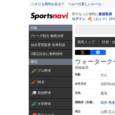
ハチにも権利がある？ ペルーの新しいルール
IDでもっと便利に
新規取得
ログイン
［おトク］10
特集
Jリーグ戦力 徹底分析
競馬トップ
日程・
仙台育英監督 名将対談
J国立試合に無料招待
ウォーターク
種目
登録抹消
プロ野球
性齢
せん
MLB
生年月日
2007年4
高校野球
毛色
栗毛
調教師（所属）
田所 秀孝
大学野球
馬主
山岡 正人
独立リーグ