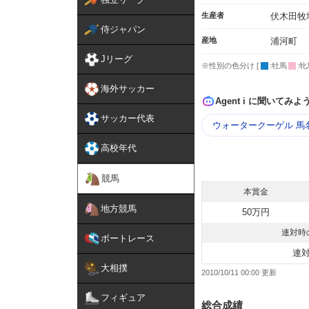
生産者
伏木田牧
侍ジャパン
産地
浦河町
Jリーグ
※性別の色分け [
:牡馬
:牝
海外サッカー
Agent i に聞いてみよ
サッカー代表
ウォータークーゲル 馬
高校年代
競馬
本賞金
地方競馬
50万円
連対時
ボートレース
連
大相撲
2010/10/11 00:00
フィギュア
総合成績