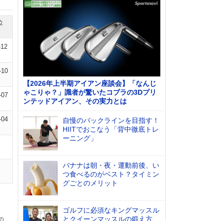
位
-12
-10
【2026年上半期アイアン座談会】「なんじ
ゃこりゃ？」識者が驚いたコブラの3Dプリ
-07
ンテッドアイアン、その実力とは
-04
自慢のバックラインを目指す！
HIITでおこなう「背中徹底トレ
ーニング」
バナナは朝・夜・運動前後、い
つ食べるのがベスト？タイミン
グごとのメリット
ゴルフに必須なキングマッスル
とクイーンマッスルの鍛え方
の