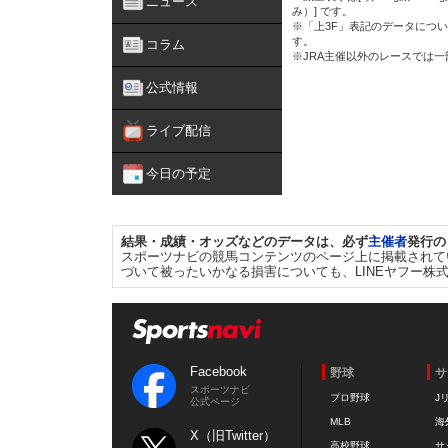
ニュース
み）] です。
※「上3F」表記のデータについ
す。
コラム
※JRA主催以外のレースでは
公式情報
ライブ配信
今日の予定
結果・成績・オッズなどのデータは、必ず
主催者
発行の
スポーツナビの競馬コンテンツのページ上に掲載されて
づいて被ったいかなる損害についても、LINEヤフー株
Facebook
野球
サ
スポーツナビ
プロ野球
J
公式ページ
MLB
海
X（旧Twitter）
高校野球
サ