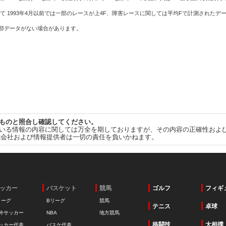
て 1993年4月以前では一部のレースが上4F、障害レースに関しては平均Fで計測されたデ
一部データがない場合があります。
ものと照合し確認してください。
いる情報の内容に関しては万全を期しておりますが、その内容の正確性およ
式会社および情報提供者は一切の責任を負いかねます。
ッカー
バスケット
競馬
ゴルフ
フィギ
リーグ
Bリーグ
競馬
テニス
卓球
外サッカー
NBA
地方競馬
格闘技
大相撲
ッカー代表
バスケ代表