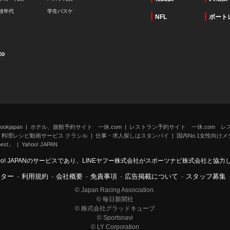
校年代
学生バスケ
NFL
ボート
to
kjapan
ホテル、旅館予約サイト 一休.com
レストラン予約サイト 一休.com レ
料理レシピ動画サービス クラシル
仕事・求人探しはスタンバイ
国内No.1女性向けメデ
st」
Yahoo! JAPAN
oo! JAPANのサービスであり、LINEヤフー株式会社がスポーツナビ株式会社と協
ンター
-
利用規約
-
会社概要
-
免責事項
-
広告掲載について
-
スタッフ募集
© Japan Racing Association.
© 毎日新聞社
© 株式会社グラッドキューブ
© Sportsnavi
© LY Corporation