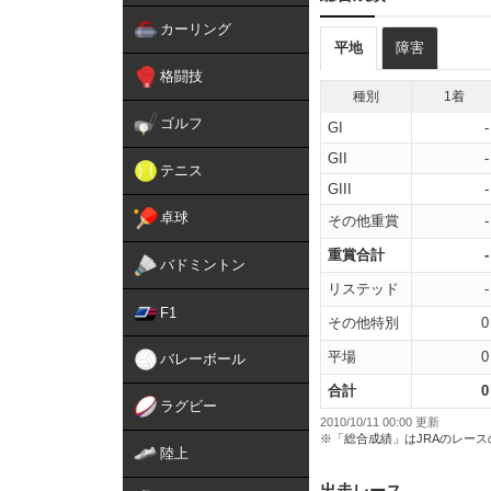
カーリング
平地
障害
格闘技
種別
1着
ゴルフ
GI
-
GII
-
テニス
GIII
-
卓球
その他重賞
-
重賞合計
-
バドミントン
リステッド
-
F1
その他特別
0
平場
0
バレーボール
合計
0
ラグビー
2010/10/11 00:00 更新
※「総合成績」はJRAのレー
陸上
出走レース