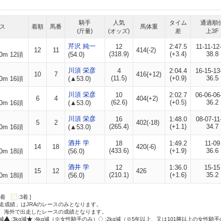
騎手
人気
タイム
通過順
ス
着順
馬番
馬体重
(斤量)
(オッズ)
差
上3F
芹沢 純一
12
2:47.5
11-11-12
12
11
414(-2)
(318.9)
(+3.4)
38.8
0m 12頭
(54.0)
川須 栄彦
4
2:04.4
16-15-13
10
7
416(+12)
(11.5)
(+0.9)
36.5
0m 16頭
(▲53.0)
川須 栄彦
10
2:02.7
06-06-06
6
4
404(+2)
(62.6)
(+0.5)
36.2
0m 16頭
(▲53.0)
川須 栄彦
16
1:48.0
08-07-11
5
2
402(-18)
(265.4)
(+1.1)
34.7
0m 16頭
(▲53.0)
酒井 学
18
1:49.2
11-09
14
18
420(-6)
(433.6)
(+1.9)
36.6
0m 18頭
(56.0)
酒井 学
12
1:36.0
15-15
15
12
426
(210.1)
(+1.6)
35.2
0m 18頭
(56.0)
:2着
:3着 ]
走成績」はJRAのレースのみとなります。
方、海外で出走したレースの成績となります。
g減
:3kg減
:4kg減（※女性騎手のみ）
:2kg減（※5年以上、又は101勝以上の女性騎手