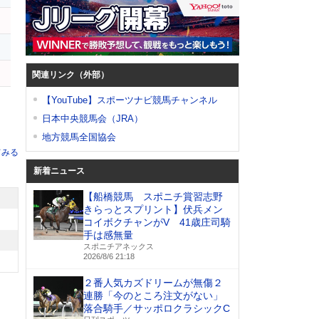
関連リンク（外部）
【YouTube】スポーツナビ競馬チャンネル
日本中央競馬会（JRA）
地方競馬全国協会
てみる
新着ニュース
【船橋競馬 スポニチ賞習志野
きらっとスプリント】伏兵メン
コイボクチャンがV 41歳庄司騎
手は感無量
スポニチアネックス
2026/8/6 21:18
２番人気カズドリームが無傷２
連勝「今のところ注文がない」
落合騎手／サッポロクラシックC