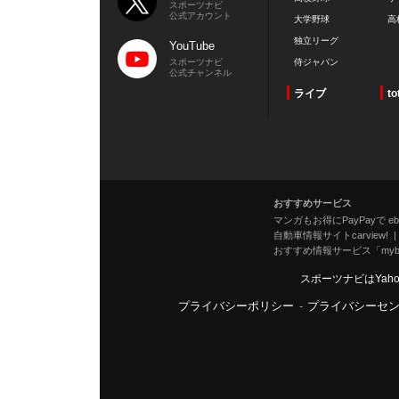
スポーツナビ
公式アカウント
大学野球
高
独立リーグ
YouTube
スポーツナビ
侍ジャパン
公式チャンネル
ライブ
to
おすすめサービス
マンガもお得にPayPayで eboo
自動車情報サイトcarview!
おすすめ情報サービス「mybe
スポーツナビはYah
プライバシーポリシー
-
プライバシーセ