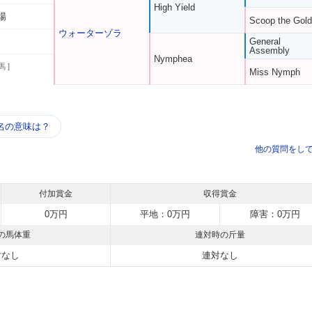
High Yield
場
Scoop the Gold
ウォーターゾラ
General
Assembly
Nymphea
馬 ]
Miss Nymph
う
名の意味は？
他の質問をし
付加賞金
収得賞金
0万円
平地：0万円
障害：0万円
の馬体重
連対時の斤量
対なし
連対なし