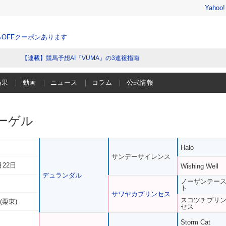
Yahoo
％OFFクーポンあります
【連載】競馬予想AI『VUMA』の3連複指南
結果
動画
ニュース
コラム
公式情報
ーゲル
Halo
サンデーサイレンス
月22日
Wishing Well
デュランダル
ノーザンテー
ト
サワヤカプリンセス
スコツチプリ
(栗東)
セス
Storm Cat