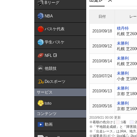
Bリーグ
NBA
日付
レー
積丹特
バスケ代表
2010/09/18
札幌 芝260
学生バスケ
未勝利
2010/09/12
札幌 芝200
NFL
未勝利
2010/08/14
札幌 芝200
他競技
未勝利
2010/07/24
小倉 芝180
Doスポーツ
未勝利
2010/06/13
サービス
京都 芝180
toto
未勝利
2010/05/16
京都 芝160
コンテンツ
2010/9/21 00:00 更新
※着順の色分け [
:1着
動画
※「平地競走成績」と「障害競
※「出走レース」はJRA、地
※減量表示は[
:1kg減
:2k