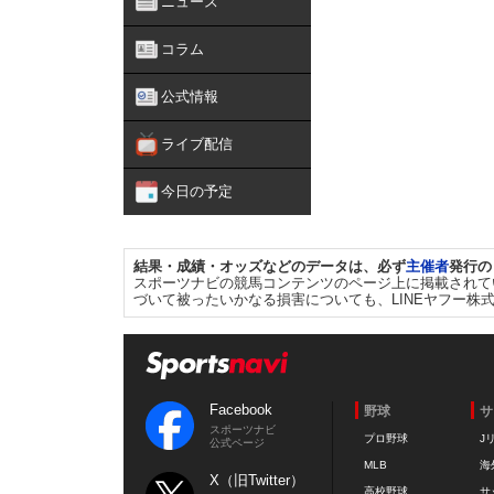
ニュース
コラム
公式情報
ライブ配信
今日の予定
結果・成績・オッズなどのデータは、必ず
主催者
発行の
スポーツナビの競馬コンテンツのページ上に掲載されて
づいて被ったいかなる損害についても、LINEヤフー株
Facebook
野球
サ
スポーツナビ
プロ野球
J
公式ページ
MLB
海
X（旧Twitter）
高校野球
サ