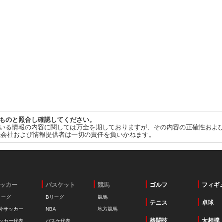
ものと照合し確認してください。
いる情報の内容に関しては万全を期しておりますが、その内容の正確性およ
式会社および情報提供者は一切の責任を負いかねます。
ッカー
バスケット
競馬
ゴルフ
フィギ
リーグ
Bリーグ
競馬
テニス
卓球
外サッカー
NBA
地方競馬
格闘技
大相撲
ッカー代表
バスケ代表