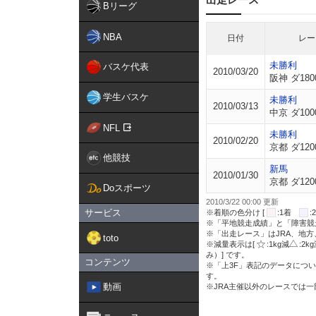
Bリーグ
NBA
日付
レー
未勝利
バスケ代表
2010/03/20
阪神 ダ180
学生バスケ
未勝利
2010/03/13
中京 ダ100
NFL
未勝利
2010/02/20
京都 ダ120
他競技
新馬
2010/01/30
京都 ダ120
Doスポーツ
2010/3/22 00:00 更新
サービス
※着順の色分け [
:1着
※「平地競走成績」と「障害競
※「出走レース」はJRA、地
toto
※減量表示は[
:1kg減
:2k
み）] です。
コンテンツ
※「上3F」表記のデータについ
す。
動画
※JRA主催以外のレースでは