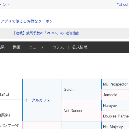
ヒント
Yahoo
、アプリで使えるお得なクーポン
【連載】競馬予想AI『VUMA』の3連複指南
結果
動画
ニュース
コラム
公式情報
Mr. Prospector
Gulch
月24日
Jameela
イーグルカフェ
Nureyev
Net Dancer
(栗東)
Doubles Partne
 バンブー牧
His Majesty