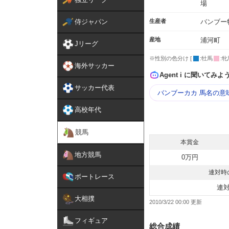
場
侍ジャパン
生産者
バンブー
産地
浦河町
Jリーグ
※性別の色分け [
:牡馬
:牝
海外サッカー
Agent i に聞いてみよ
サッカー代表
バンブーカカ 馬名の意
高校年代
競馬
本賞金
地方競馬
0万円
連対時
ボートレース
連
大相撲
2010/3/22 00:00
フィギュア
総合成績