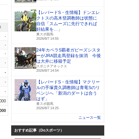
【レパードS・生情報】ドンエレ
クトスの高木登調教師は状態に
自信「スムーズに先行できれば
率
好結果を…」
東スポ競馬
-
2026/8/7 14:55
-
24年カペラS覇者ガビーズシスタ
-
ーがJRA競走馬登録を抹消 今後
は大井に移籍予定
-
スポニチアネックス
2026/8/7 14:54
-
-
【レパードS・生情報】マクリー
ルの手塚貴久調教師は青竜Sのリ
-
ベンジへ「新潟のダートは合う
はず」
.000
東スポ競馬
2026/8/7 14:25
.000
ニュース一覧
おすすめ記事（Doスポーツ）