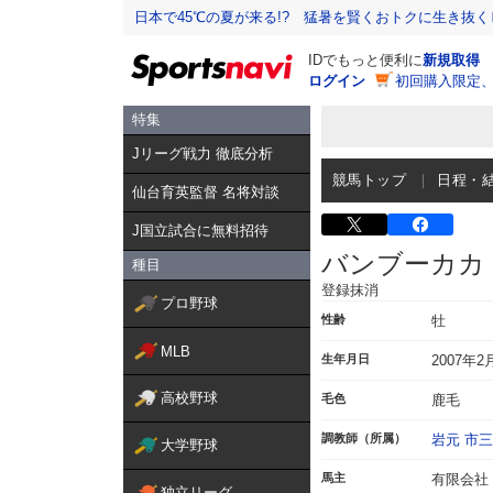
日本で45℃の夏が来る!? 猛暑を賢くおトクに生き抜く
IDでもっと便利に
新規取得
ログイン
初回購入限定
特集
Jリーグ戦力 徹底分析
競馬トップ
日程・
仙台育英監督 名将対談
J国立試合に無料招待
バンブーカカ
種目
登録抹消
プロ野球
性齢
牡
MLB
生年月日
2007年2
高校野球
毛色
鹿毛
調教師（所属）
岩元 市三
大学野球
馬主
有限会社
独立リーグ