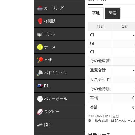
カーリング
平地
障害
格闘技
種別
1着
ゴルフ
GI
-
GII
-
テニス
GIII
-
卓球
その他重賞
-
重賞合計
-
バドミントン
リステッド
-
F1
その他特別
-
平場
0
バレーボール
合計
0
ラグビー
2010/3/22 00:00 更新
※「総合成績」はJRAのレー
陸上
出走レース