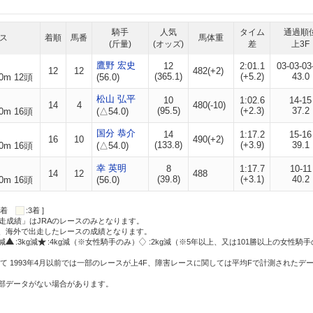
騎手
人気
タイム
通過順
ス
着順
馬番
馬体重
(斤量)
(オッズ)
差
上3F
鷹野 宏史
12
2:01.1
03-03-03
12
12
482(+2)
(365.1)
(+5.2)
43.0
0m 12頭
(56.0)
松山 弘平
10
1:02.6
14-15
14
4
480(-10)
(95.5)
(+2.3)
37.2
0m 16頭
(△54.0)
国分 恭介
14
1:17.2
15-16
16
10
490(+2)
(133.8)
(+3.9)
39.1
0m 16頭
(△54.0)
幸 英明
8
1:17.7
10-11
14
12
488
(39.8)
(+3.1)
40.2
0m 16頭
(56.0)
:2着
:3着 ]
走成績」はJRAのレースのみとなります。
方、海外で出走したレースの成績となります。
g減
:3kg減
:4kg減（※女性騎手のみ）
:2kg減（※5年以上、又は101勝以上の女性騎手
て 1993年4月以前では一部のレースが上4F、障害レースに関しては平均Fで計測されたデ
一部データがない場合があります。