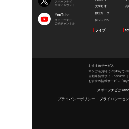
スポーツナビ
公式アカウント
大学野球
高
独立リーグ
YouTube
スポーツナビ
侍ジャパン
公式チャンネル
ライブ
to
おすすめサービス
マンガもお得にPayPayで eboo
自動車情報サイトcarview!
おすすめ情報サービス「mybe
スポーツナビはYah
プライバシーポリシー
-
プライバシーセ