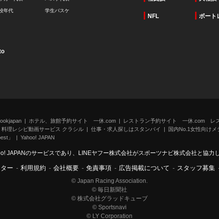
校年代
学生バスケ
NFL
ボート
to
kjapan
ホテル、旅館予約サイト 一休.com
レストラン予約サイト 一休.com レ
料理レシピ動画サービス クラシル
仕事・求人探しはスタンバイ
国内No.1女性向けメデ
st」
Yahoo! JAPAN
oo! JAPANのサービスであり、LINEヤフー株式会社がスポーツナビ株式会社と協
ンター
-
利用規約
-
会社概要
-
免責事項
-
広告掲載について
-
スタッフ募集
© Japan Racing Association.
© 毎日新聞社
© 株式会社グラッドキューブ
© Sportsnavi
© LY Corporation