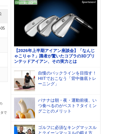
位
-05
【2026年上半期アイアン座談会】「なんじ
ゃこりゃ？」識者が驚いたコブラの3Dプリ
ンテッドアイアン、その実力とは
自慢のバックラインを目指す！
HIITでおこなう「背中徹底トレ
ーニング」
バナナは朝・夜・運動前後、い
の
つ食べるのがベスト？タイミン
グごとのメリット
ータで
ゴルフに必須なキングマッスル
とクイーンマッスルの鍛え方