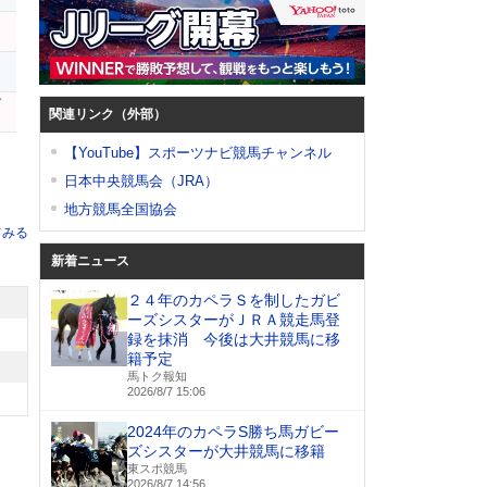
ン
ブ
関連リンク（外部）
【YouTube】スポーツナビ競馬チャンネル
日本中央競馬会（JRA）
地方競馬全国協会
てみる
新着ニュース
２４年のカペラＳを制したガビ
ーズシスターがＪＲＡ競走馬登
録を抹消 今後は大井競馬に移
籍予定
馬トク報知
2026/8/7 15:06
2024年のカペラS勝ち馬ガビー
ズシスターが大井競馬に移籍
東スポ競馬
2026/8/7 14:56