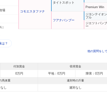
タイトスポット
Premium Win
牧場
コモエスタファナ
ジヨンテイオ
ブル
フアナバンブー
ジエツトバン
ー
馬 ]
う
味は？
他の質問をし
付加賞金
収得賞金
0万円
平地：0万円
障害：0万円
の馬体重
連対時の斤量
対なし
連対なし