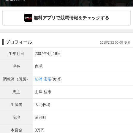
無料アプリで競馬情報をチェックする
プロフィール
2010/7/22 00:00
生年月日
2007年4月19日
毛色
鹿毛
調教師（所属）
杉浦 宏昭
(美浦)
馬主
山岸 桂市
生産者
大北牧場
産地
浦河町
本賞金
0万円