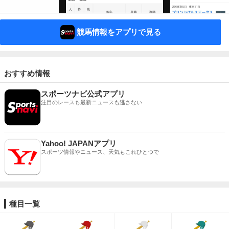
競馬情報をアプリで見る
おすすめ情報
スポーツナビ公式アプリ
注目のレースも最新ニュースも逃さない
Yahoo! JAPANアプリ
スポーツ情報やニュース、天気もこれひとつで
種目一覧