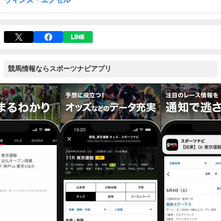
競馬情報ならスポーツナビアプリ