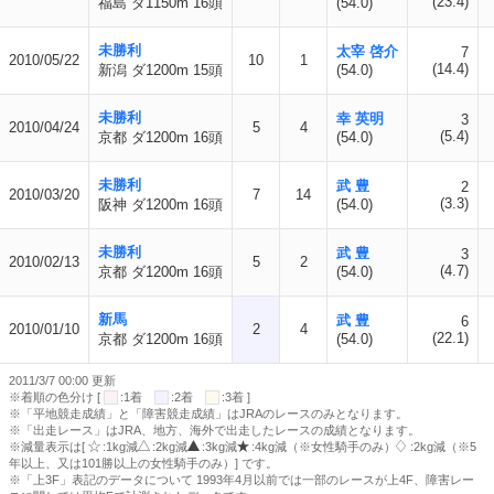
(23.4)
福島 ダ1150m 16頭
(54.0)
未勝利
太宰 啓介
7
2010/05/22
10
1
(14.4)
新潟 ダ1200m 15頭
(54.0)
未勝利
幸 英明
3
2010/04/24
5
4
(5.4)
京都 ダ1200m 16頭
(54.0)
未勝利
武 豊
2
2010/03/20
7
14
(3.3)
阪神 ダ1200m 16頭
(54.0)
未勝利
武 豊
3
2010/02/13
5
2
(4.7)
京都 ダ1200m 16頭
(54.0)
新馬
武 豊
6
2010/01/10
2
4
(22.1)
京都 ダ1200m 16頭
(54.0)
2011/3/7 00:00 更新
※着順の色分け [
:1着
:2着
:3着 ]
※「平地競走成績」と「障害競走成績」はJRAのレースのみとなります。
※「出走レース」はJRA、地方、海外で出走したレースの成績となります。
※減量表示は[
:1kg減
:2kg減
:3kg減
:4kg減（※女性騎手のみ）
:2kg減（※5
年以上、又は101勝以上の女性騎手のみ）] です。
※「上3F」表記のデータについて 1993年4月以前では一部のレースが上4F、障害レー