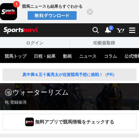
競馬ニュースも結果もすぐわかる
閉じる
スポーツナビ
検索
通知
i
ログイン
ID新規取得
競馬トップ
日程・結果
動画
ニュース
コラム
公式情
真中満＆五十嵐亮太が佐賀競馬予想に挑戦！（PR）
ウォーターリズム
牝 登録抹消
無料アプリで競馬情報をチェックする