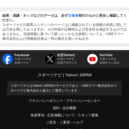
結果・成績・オッズなどのデータは、必ず
主催者
発行のものと照合し確認してく
ださい。
スポーツナビの競馬コンテンツのページ上に掲載されている情報の内容に関して
は万全を期しておりますが、その内容の正確性および安全性を保証するものでは
ありません。当該情報に基づいて被ったいかなる損害についても、LINEヤフー
株式会社および情報提供者は一切の責任を負いかねます。
Facebook
X(旧Twitter)
YouTube
スポーツナビ
スポーツナビ
スポーツナビ
公式ページ
公式アカウント
公式チャンネル
スポーツナビ
Yahoo! JAPAN
スポーツナビはYahoo! JAPANのサービスであり、LINEヤフー株式会社がス
ポーツナビ株式会社と協力して運営しています。
プライバシーポリシー
プライバシーセンター
規約
会社概要
免責事項
広告掲載について
スタッフ募集
ご意見・ご要望
ヘルプ