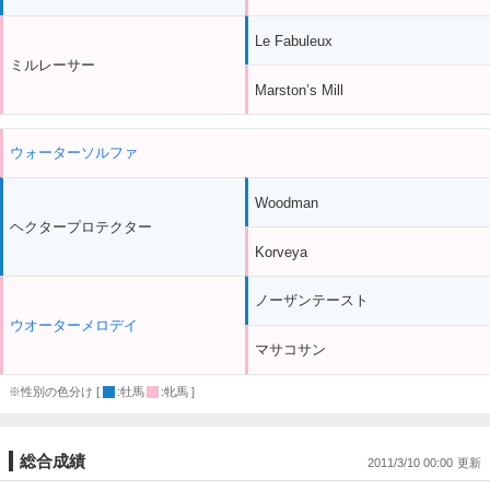
Le Fabuleux
ミルレーサー
Marston’s Mill
ウォーターソルファ
Woodman
ヘクタープロテクター
Korveya
ノーザンテースト
ウオーターメロデイ
マサコサン
※性別の色分け [
:牡馬
:牝馬 ]
総合成績
2011/3/10 00:00