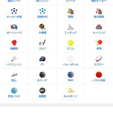
独立リーグ
侍ジャパン
Jリーグ
海外サッカー
サッカー代表
高校年代
競馬
地方競馬
ボートレース
大相撲
フィギュア
カーリング
格闘技
ゴルフ
テニス
卓球
F1
バドミントン
バレーボール
ラグビー
NBA
陸上
Bリーグ
バスケ代表
学生バスケ
他競技
Doスポーツ