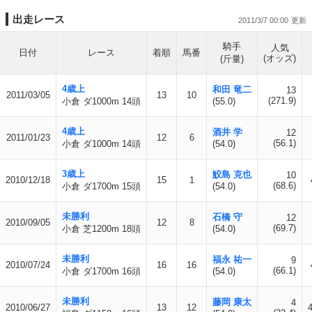
出走レース
2011/3/7 00:00
騎手
人気
日付
レース
着順
馬番
(オッズ)
(斤量)
4歳上
和田 竜二
13
2011/03/05
13
10
(271.9)
小倉 ダ1000m 14頭
(55.0)
4歳上
酒井 学
12
2011/01/23
12
6
(56.1)
小倉 ダ1000m 14頭
(54.0)
3歳上
鮫島 克也
10
2010/12/18
15
1
(68.6)
小倉 ダ1700m 15頭
(54.0)
未勝利
石橋 守
12
2010/09/05
12
8
(69.7)
小倉 芝1200m 18頭
(54.0)
未勝利
福永 祐一
9
2010/07/24
16
16
(66.1)
小倉 ダ1700m 16頭
(54.0)
未勝利
藤岡 康太
4
2010/06/27
13
12