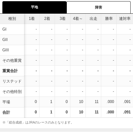
平地
障害
種別
1着
2着
3着
4着～
出走
勝率
連対率
-
-
-
-
-
-
-
GI
-
-
-
-
-
-
-
GII
-
-
-
-
-
-
-
GIII
-
-
-
-
-
-
-
その他重賞
-
-
-
-
-
-
-
重賞合計
-
-
-
-
-
-
-
リステッド
-
-
-
-
-
-
-
その他特別
0
1
0
10
11
.000
.091
平場
0
1
0
10
11
.000
.091
合計
※「総合成績」はJRAのレースのみとなります。