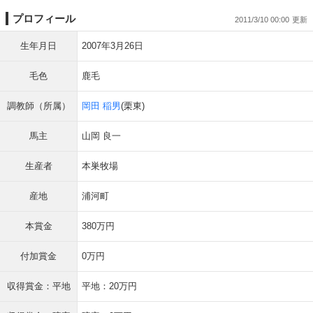
プロフィール
2011/3/10 00:00
生年月日
2007年3月26日
毛色
鹿毛
調教師（所属）
岡田 稲男
(栗東)
馬主
山岡 良一
生産者
本巣牧場
産地
浦河町
本賞金
380万円
付加賞金
0万円
収得賞金：平地
平地：20万円