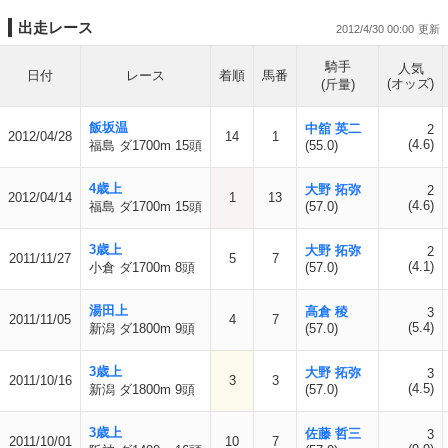
出走レース
2012/4/30 00:00
騎手
人気
日付
レース
着順
馬番
(オッズ)
(斤量)
飯坂温
中舘 英二
2
2012/04/28
14
1
(4.6)
福島 ダ1700m 15頭
(55.0)
4歳上
大野 拓弥
2
2012/04/14
1
13
(4.6)
福島 ダ1700m 15頭
(57.0)
3歳上
大野 拓弥
2
2011/11/27
5
7
(4.1)
小倉 ダ1700m 8頭
(57.0)
湯田上
高倉 稜
3
2011/11/05
4
7
(5.4)
新潟 ダ1800m 9頭
(57.0)
3歳上
大野 拓弥
3
2011/10/16
3
3
(4.5)
新潟 ダ1800m 9頭
(57.0)
3歳上
佐藤 哲三
3
2011/10/01
10
7