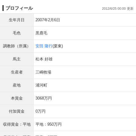
プロフィール
2012/6/25 00:00
生年月日
2007年2月6日
毛色
黒鹿毛
調教師（所属）
安田 隆行
(栗東)
馬主
松本 好雄
生産者
三嶋牧場
産地
浦河町
本賞金
3068万円
付加賞金
0万円
収得賞金：平地
平地：950万円