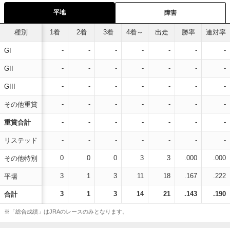
平地
障害
種別
1着
2着
3着
4着～
出走
勝率
連対率
-
-
-
-
-
-
-
GI
-
-
-
-
-
-
-
GII
-
-
-
-
-
-
-
GIII
-
-
-
-
-
-
-
その他重賞
-
-
-
-
-
-
-
重賞合計
-
-
-
-
-
-
-
リステッド
0
0
0
3
3
.000
.000
その他特別
3
1
3
11
18
.167
.222
平場
3
1
3
14
21
.143
.190
合計
※「総合成績」はJRAのレースのみとなります。