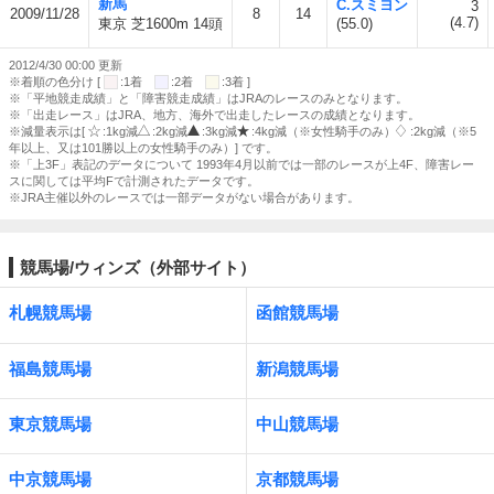
新馬
C.スミヨン
3
2009/11/28
8
14
(4.7)
東京 芝1600m 14頭
(55.0)
2012/4/30 00:00 更新
※着順の色分け [
:1着
:2着
:3着 ]
※「平地競走成績」と「障害競走成績」はJRAのレースのみとなります。
※「出走レース」はJRA、地方、海外で出走したレースの成績となります。
※減量表示は[
:1kg減
:2kg減
:3kg減
:4kg減（※女性騎手のみ）
:2kg減（※5
年以上、又は101勝以上の女性騎手のみ）] です。
※「上3F」表記のデータについて 1993年4月以前では一部のレースが上4F、障害レー
スに関しては平均Fで計測されたデータです。
※JRA主催以外のレースでは一部データがない場合があります。
競馬場/ウィンズ（外部サイト）
札幌競馬場
函館競馬場
福島競馬場
新潟競馬場
東京競馬場
中山競馬場
中京競馬場
京都競馬場