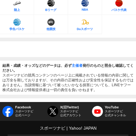
NBA
陸上
Bリーグ
バスケ代表
学生バスケ
他競技
Doスポーツ
結果・成績・オッズなどのデータは、必ず
主催者
発行のものと照合し確認してく
ださい。
スポーツナビの競馬コンテンツのページ上に掲載されている情報の内容に関して
は万全を期しておりますが、その内容の正確性および安全性を保証するものでは
ありません。当該情報に基づいて被ったいかなる損害についても、LINEヤフー
株式会社および情報提供者は一切の責任を負いかねます。
Facebook
X(旧Twitter)
YouTube
スポーツナビ
スポーツナビ
スポーツナビ
公式ページ
公式アカウント
公式チャンネル
スポーツナビ
Yahoo! JAPAN