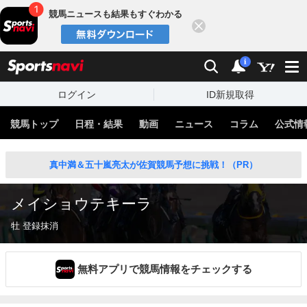
競馬ニュースも結果もすぐわかる
閉じる
スポーツナビ
検索
通知
i
ログイン
ID新規取得
競馬トップ
日程・結果
動画
ニュース
コラム
公式情
真中満＆五十嵐亮太が佐賀競馬予想に挑戦！（PR）
メイショウテキーラ
牡 登録抹消
無料アプリで競馬情報をチェックする