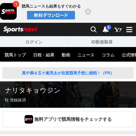
競馬ニュースも結果もすぐわかる
閉じる
スポーツナビ
検索
通知
i
ログイン
ID新規取得
競馬トップ
日程・結果
動画
ニュース
コラム
公式情
真中満＆五十嵐亮太が佐賀競馬予想に挑戦！（PR）
ナリタキョウジン
牡 登録抹消
無料アプリで競馬情報をチェックする