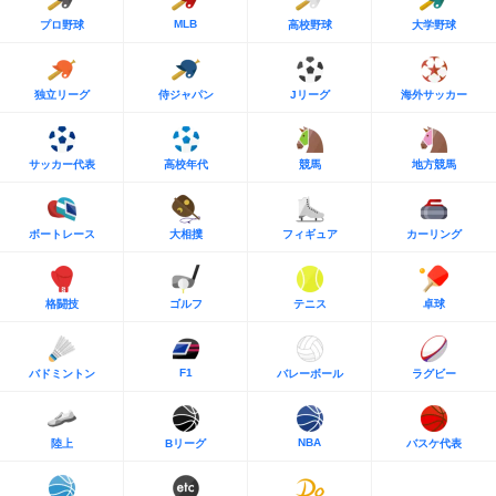
MLB
プロ野球
高校野球
大学野球
独立リーグ
侍ジャパン
Jリーグ
海外サッカー
サッカー代表
高校年代
競馬
地方競馬
ボートレース
大相撲
フィギュア
カーリング
格闘技
ゴルフ
テニス
卓球
F1
バドミントン
バレーボール
ラグビー
NBA
陸上
Bリーグ
バスケ代表