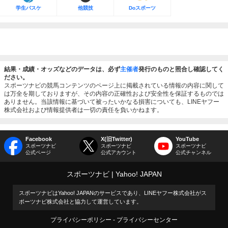
学生バスケ
他競技
Doスポーツ
結果・成績・オッズなどのデータは、必ず
主催者
発行のものと照合し確認してく
ださい。
スポーツナビの競馬コンテンツのページ上に掲載されている情報の内容に関して
は万全を期しておりますが、その内容の正確性および安全性を保証するものでは
ありません。当該情報に基づいて被ったいかなる損害についても、LINEヤフー
株式会社および情報提供者は一切の責任を負いかねます。
Facebook
X(旧Twitter)
YouTube
スポーツナビ
スポーツナビ
スポーツナビ
公式ページ
公式アカウント
公式チャンネル
スポーツナビ
Yahoo! JAPAN
スポーツナビはYahoo! JAPANのサービスであり、LINEヤフー株式会社がス
ポーツナビ株式会社と協力して運営しています。
プライバシーポリシー
プライバシーセンター