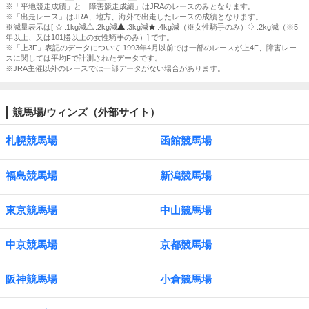
※「平地競走成績」と「障害競走成績」はJRAのレースのみとなります。
※「出走レース」はJRA、地方、海外で出走したレースの成績となります。
※減量表示は[
:1kg減
:2kg減
:3kg減
:4kg減（※女性騎手のみ）
:2kg減（※5
年以上、又は101勝以上の女性騎手のみ）] です。
※「上3F」表記のデータについて 1993年4月以前では一部のレースが上4F、障害レー
スに関しては平均Fで計測されたデータです。
※JRA主催以外のレースでは一部データがない場合があります。
競馬場/ウィンズ（外部サイト）
札幌競馬場
函館競馬場
福島競馬場
新潟競馬場
東京競馬場
中山競馬場
中京競馬場
京都競馬場
阪神競馬場
小倉競馬場