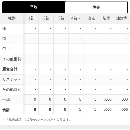
平地
障害
種別
1着
2着
3着
4着～
出走
勝率
連対率
-
-
-
-
-
-
-
GI
-
-
-
-
-
-
-
GII
-
-
-
-
-
-
-
GIII
-
-
-
-
-
-
-
その他重賞
-
-
-
-
-
-
-
重賞合計
-
-
-
-
-
-
-
リステッド
-
-
-
-
-
-
-
その他特別
0
0
0
5
5
.000
.000
平場
0
0
0
5
5
.000
.000
合計
※「総合成績」はJRAのレースのみとなります。