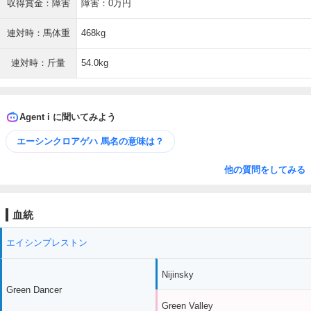
収得賞金：障害
障害：0万円
連対時：馬体重
468kg
連対時：斤量
54.0kg
Agent i に聞いてみよう
エーシンクロアゲハ 馬名の意味は？
他の質問をしてみる
血統
エイシンプレストン
Nijinsky
Green Dancer
Green Valley