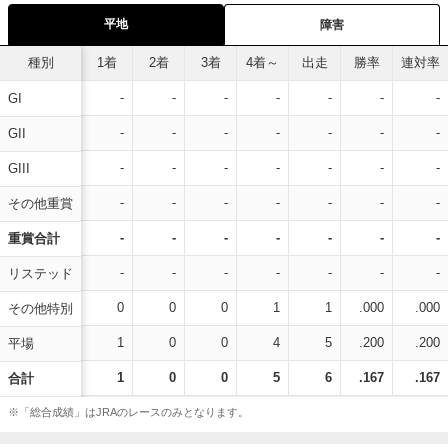
平地
障害
種別
1着
2着
3着
4着～
出走
勝率
連対率
-
-
-
-
-
-
-
GI
-
-
-
-
-
-
-
GII
-
-
-
-
-
-
-
GIII
-
-
-
-
-
-
-
その他重賞
-
-
-
-
-
-
-
重賞合計
-
-
-
-
-
-
-
リステッド
0
0
0
1
1
.000
.000
その他特別
1
0
0
4
5
.200
.200
平場
1
0
0
5
6
.167
.167
合計
※「総合成績」はJRAのレースのみとなります。