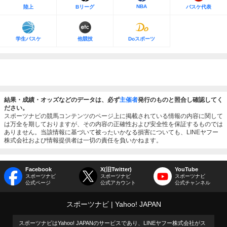
NBA
陸上
Bリーグ
バスケ代表
学生バスケ
他競技
Doスポーツ
結果・成績・オッズなどのデータは、必ず
主催者
発行のものと照合し確認してく
ださい。
スポーツナビの競馬コンテンツのページ上に掲載されている情報の内容に関して
は万全を期しておりますが、その内容の正確性および安全性を保証するものでは
ありません。当該情報に基づいて被ったいかなる損害についても、LINEヤフー
株式会社および情報提供者は一切の責任を負いかねます。
Facebook
X(旧Twitter)
YouTube
スポーツナビ
スポーツナビ
スポーツナビ
公式ページ
公式アカウント
公式チャンネル
スポーツナビ
Yahoo! JAPAN
スポーツナビはYahoo! JAPANのサービスであり、LINEヤフー株式会社がス