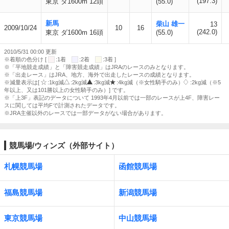
(197.3)
東京 ダ1600m 12頭
(55.0)
新馬
柴山 雄一
13
2009/10/24
10
16
(242.0)
東京 ダ1600m 16頭
(55.0)
2010/5/31 00:00 更新
※着順の色分け [
:1着
:2着
:3着 ]
※「平地競走成績」と「障害競走成績」はJRAのレースのみとなります。
※「出走レース」はJRA、地方、海外で出走したレースの成績となります。
※減量表示は[
:1kg減
:2kg減
:3kg減
:4kg減（※女性騎手のみ）
:2kg減（※5
年以上、又は101勝以上の女性騎手のみ）] です。
※「上3F」表記のデータについて 1993年4月以前では一部のレースが上4F、障害レー
スに関しては平均Fで計測されたデータです。
※JRA主催以外のレースでは一部データがない場合があります。
競馬場/ウィンズ（外部サイト）
札幌競馬場
函館競馬場
福島競馬場
新潟競馬場
東京競馬場
中山競馬場