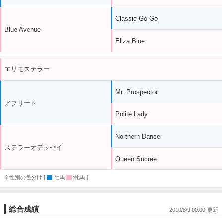
Classic Go Go
Blue Avenue
Eliza Blue
エリモステラー
Mr. Prospector
アフリート
Polite Lady
Northern Dancer
ステラーオデッセイ
Queen Sucree
※性別の色分け [
:牡馬
:牝馬 ]
総合成績
2010/8/9 00:00