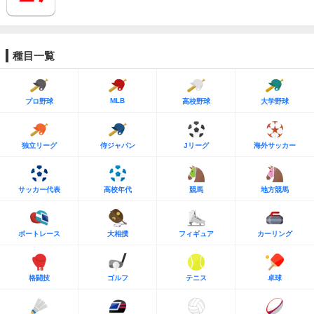
種目一覧
MLB
プロ野球
高校野球
大学野球
独立リーグ
侍ジャパン
Jリーグ
海外サッカー
サッカー代表
高校年代
競馬
地方競馬
ボートレース
大相撲
フィギュア
カーリング
格闘技
ゴルフ
テニス
卓球