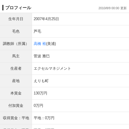
プロフィール
2010/8/9 00:00
生年月日
2007年4月25日
毛色
芦毛
調教師（所属）
高橋 裕
(美浦)
馬主
菅波 雅巳
生産者
エクセルマネジメント
産地
えりも町
本賞金
130万円
付加賞金
0万円
収得賞金：平地
平地：0万円