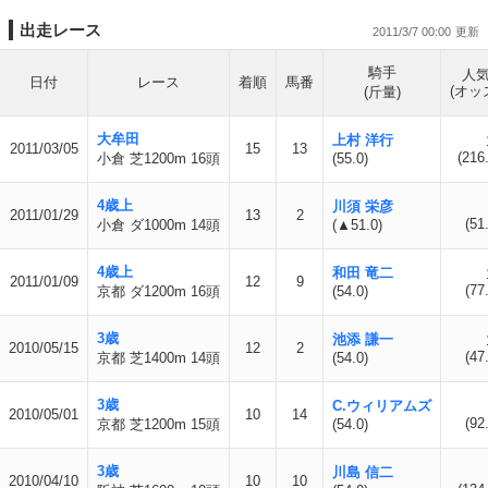
出走レース
2011/3/7 00:00
騎手
人
日付
レース
着順
馬番
(オッ
(斤量)
大牟田
上村 洋行
2011/03/05
15
13
(216
小倉 芝1200m 16頭
(55.0)
4歳上
川須 栄彦
2011/01/29
13
2
(51
小倉 ダ1000m 14頭
(▲51.0)
4歳上
和田 竜二
2011/01/09
12
9
(77
京都 ダ1200m 16頭
(54.0)
3歳
池添 謙一
2010/05/15
12
2
(47
京都 芝1400m 14頭
(54.0)
3歳
C.ウィリアムズ
2010/05/01
10
14
(92
京都 芝1200m 15頭
(54.0)
3歳
川島 信二
2010/04/10
10
10