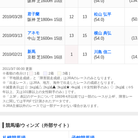
(134
阪神 芝1600m 10頭
(54.0)
君子蘭
松山 弘平
2010/03/28
12
13
(50
阪神 芝1800m 15頭
(54.0)
アネモ
横山 典弘
2010/03/13
13
15
(13
中山 芝1600m 15頭
(54.0)
新馬
川島 信二
2010/02/21
1
13
(14
京都 芝1600m 16頭
(54.0)
2011/3/7 00:00 更新
※着順の色分け [
:1着
:2着
:3着 ]
※「平地競走成績」と「障害競走成績」はJRAのレースのみとなります。
※「出走レース」はJRA、地方、海外で出走したレースの成績となります。
※減量表示は[
:1kg減
:2kg減
:3kg減
:4kg減（※女性騎手のみ）
:2kg減（※5
年以上、又は101勝以上の女性騎手のみ）] です。
※「上3F」表記のデータについて 1993年4月以前では一部のレースが上4F、障害レー
スに関しては平均Fで計測されたデータです。
※JRA主催以外のレースでは一部データがない場合があります。
競馬場/ウィンズ（外部サイト）
札幌競馬場
函館競馬場