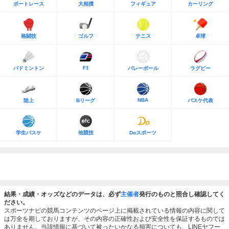
ボートレース
大相撲
フィギュア
カーリング
格闘技
ゴルフ
テニス
卓球
F1
バドミントン
バレーボール
ラグビー
NBA
陸上
Bリーグ
バスケ代表
学生バスケ
他競技
Doスポーツ
結果・成績・オッズなどのデータは、必ず
主催者
発行のものと照合し確認してく
ださい。
スポーツナビの競馬コンテンツのページ上に掲載されている情報の内容に関して
は万全を期しておりますが、その内容の正確性および安全性を保証するものでは
ありません。当該情報に基づいて被ったいかなる損害についても、LINEヤフー