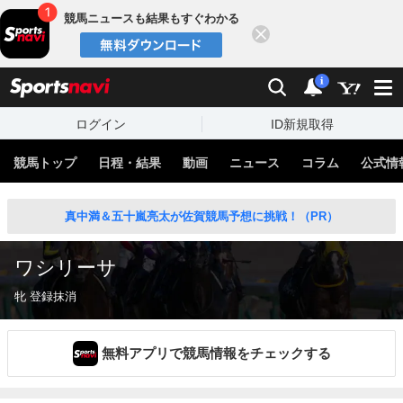
競馬ニュースも結果もすぐわかる
閉じる
スポーツナビ
検索
通知
i
ログイン
ID新規取得
競馬トップ
日程・結果
動画
ニュース
コラム
公式情
真中満＆五十嵐亮太が佐賀競馬予想に挑戦！（PR）
ワシリーサ
牝 登録抹消
無料アプリで競馬情報をチェックする