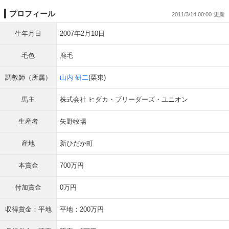
プロフィール
2011/3/14 00:00
生年月日
2007年2月10日
毛色
鹿毛
調教師（所属）
山内 研二
(栗東)
馬主
株式会社 ヒダカ・ブリーダーズ・ユニオン
生産者
矢野牧場
産地
新ひだか町
本賞金
700万円
付加賞金
0万円
収得賞金：平地
平地：200万円