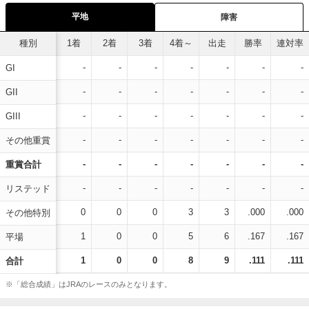
平地
障害
種別
1着
2着
3着
4着～
出走
勝率
連対率
-
-
-
-
-
-
-
GI
-
-
-
-
-
-
-
GII
-
-
-
-
-
-
-
GIII
-
-
-
-
-
-
-
その他重賞
-
-
-
-
-
-
-
重賞合計
-
-
-
-
-
-
-
リステッド
0
0
0
3
3
.000
.000
その他特別
1
0
0
5
6
.167
.167
平場
1
0
0
8
9
.111
.111
合計
※「総合成績」はJRAのレースのみとなります。