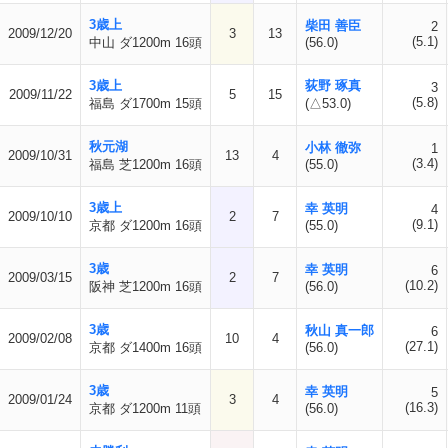
3歳上
柴田 善臣
2
2009/12/20
3
13
(5.1)
中山 ダ1200m 16頭
(56.0)
3歳上
荻野 琢真
3
2009/11/22
5
15
(5.8)
福島 ダ1700m 15頭
(△53.0)
秋元湖
小林 徹弥
1
2009/10/31
13
4
(3.4)
福島 芝1200m 16頭
(55.0)
3歳上
幸 英明
4
2009/10/10
2
7
(9.1)
京都 ダ1200m 16頭
(55.0)
3歳
幸 英明
6
2009/03/15
2
7
(10.2)
阪神 芝1200m 16頭
(56.0)
3歳
秋山 真一郎
6
2009/02/08
10
4
(27.1)
京都 ダ1400m 16頭
(56.0)
3歳
幸 英明
5
2009/01/24
3
4
(16.3)
京都 ダ1200m 11頭
(56.0)