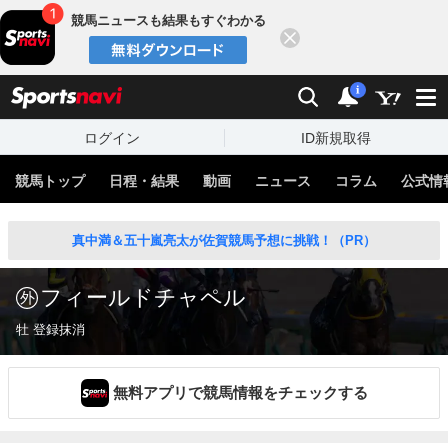
競馬ニュースも結果もすぐわかる
閉じる
スポーツナビ
検索
通知
i
ログイン
ID新規取得
競馬トップ
日程・結果
動画
ニュース
コラム
公式情
真中満＆五十嵐亮太が佐賀競馬予想に挑戦！（PR）
フィールドチャペル
牡 登録抹消
無料アプリで競馬情報をチェックする