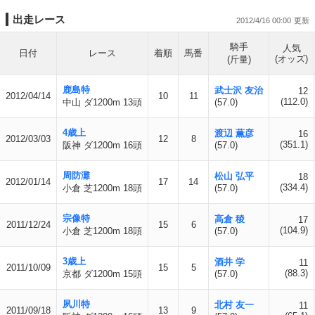
出走レース
2012/4/16 00:00
騎手
人気
日付
レース
着順
馬番
(オッズ)
(斤量)
鹿島特
武士沢 友治
12
2012/04/14
10
11
(112.0)
中山 ダ1200m 13頭
(57.0)
4歳上
渡辺 薫彦
16
2012/03/03
12
8
(351.1)
阪神 ダ1200m 16頭
(57.0)
周防灘
松山 弘平
18
2012/01/14
17
14
(334.4)
小倉 芝1200m 18頭
(57.0)
宗像特
高倉 稜
17
2011/12/24
15
6
(104.9)
小倉 芝1200m 18頭
(57.0)
3歳上
酒井 学
11
2011/10/09
15
5
(88.3)
京都 ダ1200m 15頭
(57.0)
夙川特
北村 友一
11
2011/09/18
13
9