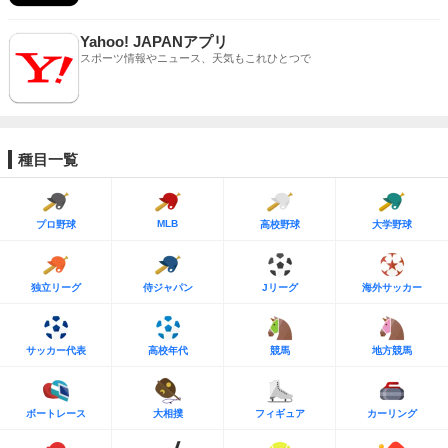
Yahoo! JAPANアプリ
スポーツ情報やニュース、天気もこれひとつで
種目一覧
MLB
プロ野球
高校野球
大学野球
独立リーグ
侍ジャパン
Jリーグ
海外サッカー
サッカー代表
高校年代
競馬
地方競馬
ボートレース
大相撲
フィギュア
カーリング