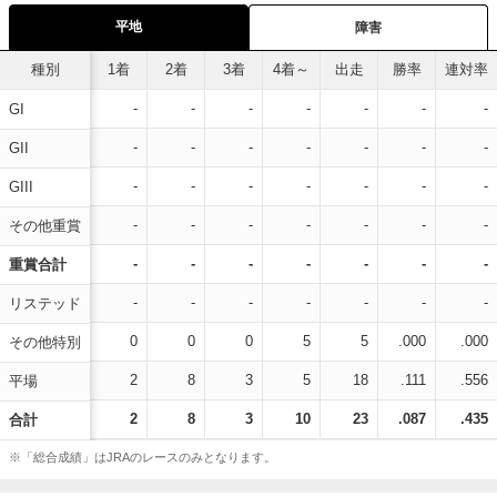
平地
障害
種別
1着
2着
3着
4着～
出走
勝率
連対率
-
-
-
-
-
-
-
GI
-
-
-
-
-
-
-
GII
-
-
-
-
-
-
-
GIII
-
-
-
-
-
-
-
その他重賞
-
-
-
-
-
-
-
重賞合計
-
-
-
-
-
-
-
リステッド
0
0
0
5
5
.000
.000
その他特別
2
8
3
5
18
.111
.556
平場
2
8
3
10
23
.087
.435
合計
※「総合成績」はJRAのレースのみとなります。