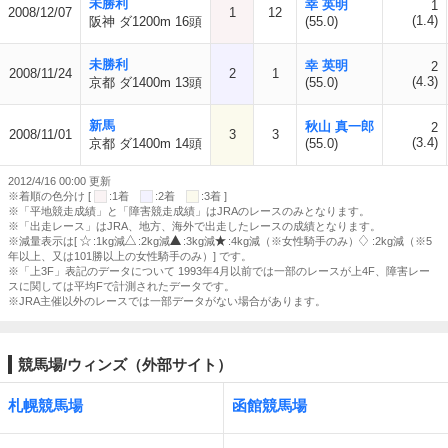
未勝利
幸 英明
1
2008/12/07
1
12
(1.4)
阪神 ダ1200m 16頭
(55.0)
未勝利
幸 英明
2
2008/11/24
2
1
(4.3)
京都 ダ1400m 13頭
(55.0)
新馬
秋山 真一郎
2
2008/11/01
3
3
(3.4)
京都 ダ1400m 14頭
(55.0)
2012/4/16 00:00 更新
※着順の色分け [
:1着
:2着
:3着 ]
※「平地競走成績」と「障害競走成績」はJRAのレースのみとなります。
※「出走レース」はJRA、地方、海外で出走したレースの成績となります。
※減量表示は[
:1kg減
:2kg減
:3kg減
:4kg減（※女性騎手のみ）
:2kg減（※5
年以上、又は101勝以上の女性騎手のみ）] です。
※「上3F」表記のデータについて 1993年4月以前では一部のレースが上4F、障害レー
スに関しては平均Fで計測されたデータです。
※JRA主催以外のレースでは一部データがない場合があります。
競馬場/ウィンズ（外部サイト）
札幌競馬場
函館競馬場