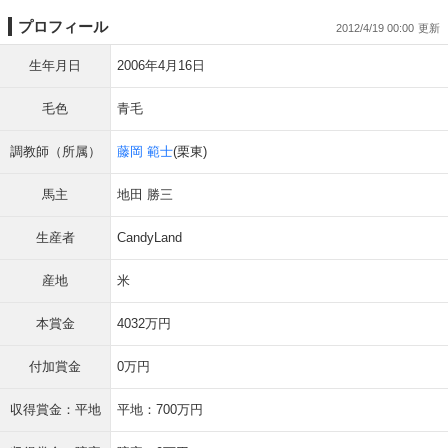
プロフィール
2012/4/19 00:00
生年月日
2006年4月16日
毛色
青毛
調教師（所属）
藤岡 範士
(栗東)
馬主
地田 勝三
生産者
CandyLand
産地
米
本賞金
4032万円
付加賞金
0万円
収得賞金：平地
平地：700万円