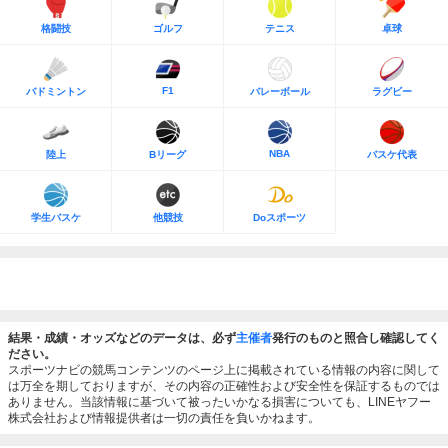
格闘技
ゴルフ
テニス
卓球
F1
バドミントン
バレーボール
ラグビー
NBA
陸上
Bリーグ
バスケ代表
学生バスケ
他競技
Doスポーツ
結果・成績・オッズなどのデータは、必ず
主催者
発行のものと照合し確認してく
ださい。
スポーツナビの競馬コンテンツのページ上に掲載されている情報の内容に関して
は万全を期しておりますが、その内容の正確性および安全性を保証するものでは
ありません。当該情報に基づいて被ったいかなる損害についても、LINEヤフー
株式会社および情報提供者は一切の責任を負いかねます。