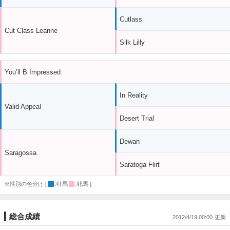
Cutlass
Cut Class Leanne
Silk Lilly
You’ll B Impressed
In Reality
Valid Appeal
Desert Trial
Dewan
Saragossa
Saratoga Flirt
※性別の色分け [
:牡馬
:牝馬 ]
総合成績
2012/4/19 00:00