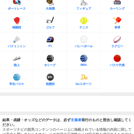
ボートレース
大相撲
フィギュア
カーリング
格闘技
ゴルフ
テニス
卓球
F1
バドミントン
バレーボール
ラグビー
NBA
陸上
Bリーグ
バスケ代表
学生バスケ
他競技
Doスポーツ
結果・成績・オッズなどのデータは、必ず
主催者
発行のものと照合し確認してく
ださい。
スポーツナビの競馬コンテンツのページ上に掲載されている情報の内容に関して