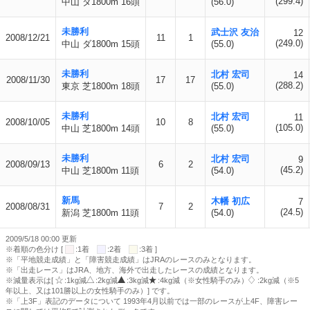
(299.4)
中山 ダ1800m 16頭
(56.0)
未勝利
武士沢 友治
12
2008/12/21
11
1
(249.0)
中山 ダ1800m 15頭
(55.0)
未勝利
北村 宏司
14
2008/11/30
17
17
(288.2)
東京 芝1800m 18頭
(55.0)
未勝利
北村 宏司
11
2008/10/05
10
8
(105.0)
中山 芝1800m 14頭
(55.0)
未勝利
北村 宏司
9
2008/09/13
6
2
(45.2)
中山 芝1800m 11頭
(54.0)
新馬
木幡 初広
7
2008/08/31
7
2
(24.5)
新潟 芝1800m 11頭
(54.0)
2009/5/18 00:00 更新
※着順の色分け [
:1着
:2着
:3着 ]
※「平地競走成績」と「障害競走成績」はJRAのレースのみとなります。
※「出走レース」はJRA、地方、海外で出走したレースの成績となります。
※減量表示は[
:1kg減
:2kg減
:3kg減
:4kg減（※女性騎手のみ）
:2kg減（※5
年以上、又は101勝以上の女性騎手のみ）] です。
※「上3F」表記のデータについて 1993年4月以前では一部のレースが上4F、障害レー