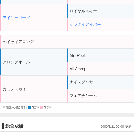
ロイヤルスキー
アイシーゴーグル
シヤダイアイバー
ヘイセイアロング
Mill Reef
アロングオール
All Along
ナイスダンサー
カミノスカイ
フエアチヤーム
※性別の色分け [
:牡馬
:牝馬 ]
総合成績
2009/5/21 00:00