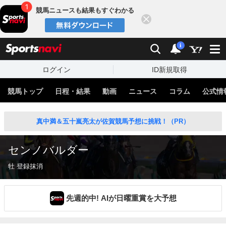
競馬ニュースも結果もすぐわかる
閉じる
スポーツナビ
検索
通知
i
ログイン
ID新規取得
競馬トップ
日程・結果
動画
ニュース
コラム
公式情
真中満＆五十嵐亮太が佐賀競馬予想に挑戦！（PR）
センノバルダー
牡 登録抹消
先週的中! AIが日曜重賞を大予想