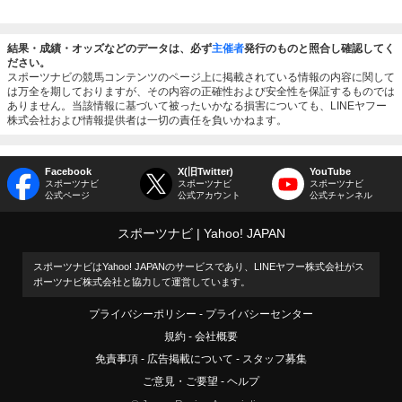
結果・成績・オッズなどのデータは、必ず
主催者
発行のものと照合し確認してく
ださい。
スポーツナビの競馬コンテンツのページ上に掲載されている情報の内容に関して
は万全を期しておりますが、その内容の正確性および安全性を保証するものでは
ありません。当該情報に基づいて被ったいかなる損害についても、LINEヤフー
株式会社および情報提供者は一切の責任を負いかねます。
Facebook
X(旧Twitter)
YouTube
スポーツナビ
スポーツナビ
スポーツナビ
公式ページ
公式アカウント
公式チャンネル
スポーツナビ
Yahoo! JAPAN
スポーツナビはYahoo! JAPANのサービスであり、LINEヤフー株式会社がス
ポーツナビ株式会社と協力して運営しています。
プライバシーポリシー
プライバシーセンター
規約
会社概要
免責事項
広告掲載について
スタッフ募集
ご意見・ご要望
ヘルプ