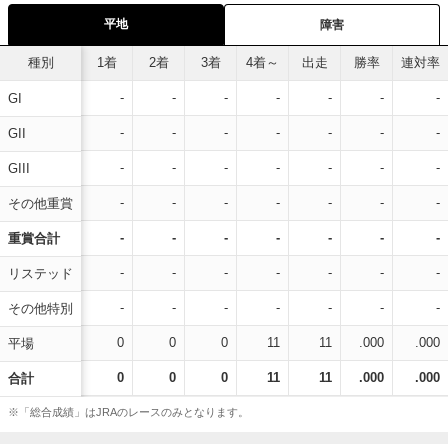
平地
障害
種別
1着
2着
3着
4着～
出走
勝率
連対率
-
-
-
-
-
-
-
GI
-
-
-
-
-
-
-
GII
-
-
-
-
-
-
-
GIII
-
-
-
-
-
-
-
その他重賞
-
-
-
-
-
-
-
重賞合計
-
-
-
-
-
-
-
リステッド
-
-
-
-
-
-
-
その他特別
0
0
0
11
11
.000
.000
平場
0
0
0
11
11
.000
.000
合計
※「総合成績」はJRAのレースのみとなります。