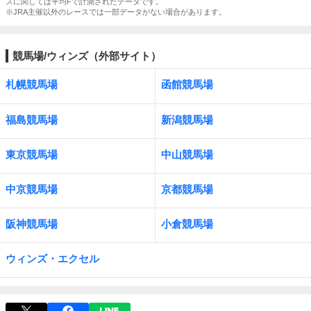
スに関しては平均Fで計測されたデータです。
※JRA主催以外のレースでは一部データがない場合があります。
競馬場/ウィンズ（外部サイト）
札幌競馬場
函館競馬場
福島競馬場
新潟競馬場
東京競馬場
中山競馬場
中京競馬場
京都競馬場
阪神競馬場
小倉競馬場
ウィンズ・エクセル