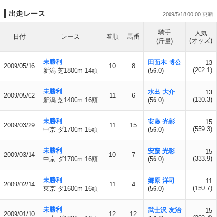
出走レース
2009/5/18 00:00
騎手
人気
日付
レース
着順
馬番
(オッズ)
(斤量)
未勝利
田面木 博公
13
2009/05/16
10
8
(202.1)
新潟 芝1800m 14頭
(56.0)
未勝利
水出 大介
13
2009/05/02
11
6
(130.3)
新潟 芝1400m 16頭
(56.0)
未勝利
安藤 光彰
15
2009/03/29
11
15
(559.3)
中京 ダ1700m 15頭
(56.0)
未勝利
安藤 光彰
15
2009/03/14
10
7
(333.9)
中京 ダ1700m 16頭
(56.0)
未勝利
郷原 洋司
11
2009/02/14
11
4
(150.7)
東京 ダ1600m 16頭
(56.0)
未勝利
武士沢 友治
15
2009/01/10
12
12