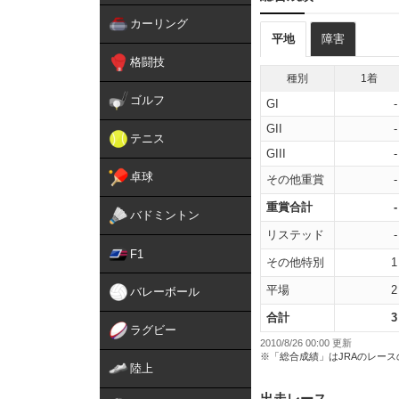
カーリング
平地
障害
格闘技
種別
1着
ゴルフ
GI
-
GII
-
テニス
GIII
-
卓球
その他重賞
-
重賞合計
-
バドミントン
リステッド
-
F1
その他特別
1
平場
2
バレーボール
合計
3
ラグビー
2010/8/26 00:00 更新
※「総合成績」はJRAのレー
陸上
出走レース