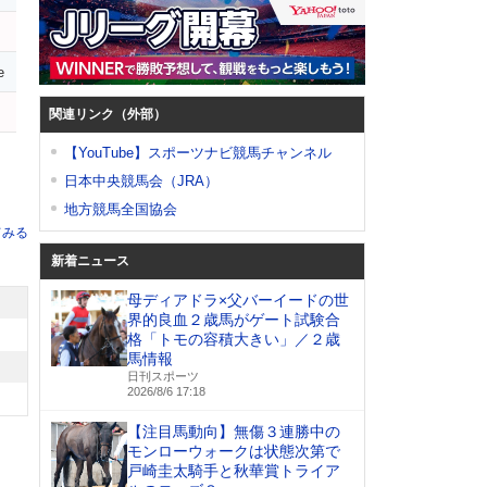
e
関連リンク（外部）
【YouTube】スポーツナビ競馬チャンネル
日本中央競馬会（JRA）
地方競馬全国協会
てみる
新着ニュース
母ディアドラ×父バーイードの世
界的良血２歳馬がゲート試験合
格「トモの容積大きい」／２歳
馬情報
日刊スポーツ
2026/8/6 17:18
【注目馬動向】無傷３連勝中の
モンローウォークは状態次第で
戸崎圭太騎手と秋華賞トライア