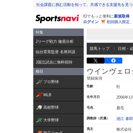
社会課題に挑む活動を知って、共感できる支援先を見つ
IDでもっと便利に
新規取得
ログイン
初回購入限定
特集
Jリーグ戦力 徹底分析
競馬トップ
日程・
仙台育英監督 名将対談
J国立試合に無料招待
ウインヴェロ
種目
登録抹消
プロ野球
性齢
牡
MLB
生年月日
2006年1
高校野球
毛色
鹿毛
調教師（所属）
池江 泰郎
大学野球
馬主
株式会社
独立リーグ