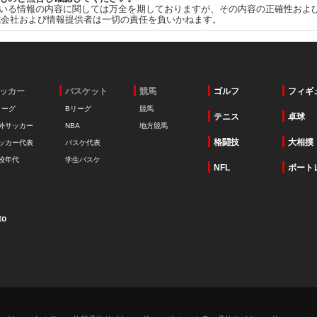
いる情報の内容に関しては万全を期しておりますが、その内容の正確性およ
式会社および情報提供者は一切の責任を負いかねます。
ッカー
バスケット
競馬
ゴルフ
フィギ
リーグ
Bリーグ
競馬
テニス
卓球
外サッカー
NBA
地方競馬
格闘技
大相撲
ッカー代表
バスケ代表
校年代
学生バスケ
NFL
ボート
to