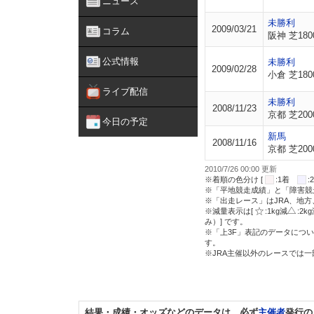
ニュース
未勝利
2009/03/21
コラム
阪神 芝180
公式情報
未勝利
2009/02/28
小倉 芝180
ライブ配信
未勝利
2008/11/23
京都 芝200
今日の予定
新馬
2008/11/16
京都 芝200
2010/7/26 00:00 更新
※着順の色分け [
:1着
※「平地競走成績」と「障害競
※「出走レース」はJRA、地
※減量表示は[
:1kg減
:2k
み）] です。
※「上3F」表記のデータについ
す。
※JRA主催以外のレースでは
結果・成績・オッズなどのデータは、必ず
主催者
発行の