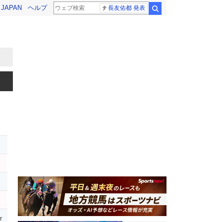
! JAPAN
ヘルプ
長友佑都 発表
検索
r