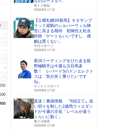
ルのローズＳへ
馬トク報知
2026/8/6 17:15
【土曜札幌5R新馬】キタサンブ
ラック産駒のシルバーウィル陣
率
営に高まる期待 初陣控え松永
-
幹師「ゲートもいいですし、感
触は悪くない」
-
中日スポーツ
-
2026/8/6 17:10
-
新潟リーディングをひた走る荻
野極騎手は今週も注目馬多
-
数！ レパードSのドンエレクト
スは「気分良く乗りたいです
-
ね」
.250
サンケイスポーツ
2026/8/6 17:03
.500
直送！裏函情報 〝8頭立て〟追
.400
い切りを制した2歳馬ウィエダン
ドが今週の主役「レベルが違う
くらいに動く」
東スポ競馬
2026/8/6 17:00