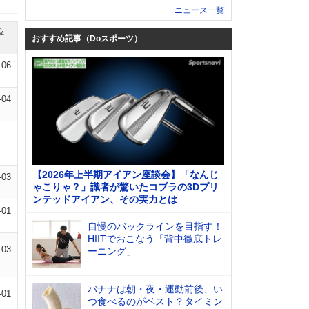
ニュース一覧
位
おすすめ記事（Doスポーツ）
-06
-04
【2026年上半期アイアン座談会】「なんじ
-03
ゃこりゃ？」識者が驚いたコブラの3Dプリ
ンテッドアイアン、その実力とは
-01
自慢のバックラインを目指す！
HIITでおこなう「背中徹底トレ
-03
ーニング」
バナナは朝・夜・運動前後、い
-01
つ食べるのがベスト？タイミン