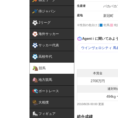
生産者
パカパカ
侍ジャパン
産地
新冠町
Jリーグ
※性別の色分け [
:牡馬
:牝
海外サッカー
Agent i に聞いてみよ
サッカー代表
ウインヴェロシティ 馬
高校年代
競馬
本賞金
地方競馬
2700万円
連対時
ボートレース
494kg 
大相撲
2010/8/26 00:00
フィギュア
総合成績