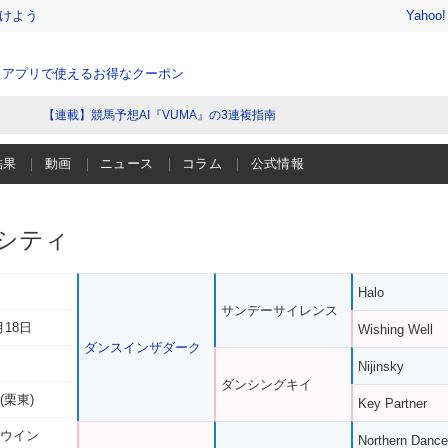
けよう
Yahoo
、アプリで使えるお得なクーポン
【連載】競馬予想AI『VUMA』の3連複指南
結果
動画
ニュース
コラム
公式情報
シティ
Halo
サンデーサイレンス
月18日
Wishing Well
ダンスインザダーク
Nijinsky
ダンシングキイ
(栗東)
Key Partner
 ウイン
Northern Dance