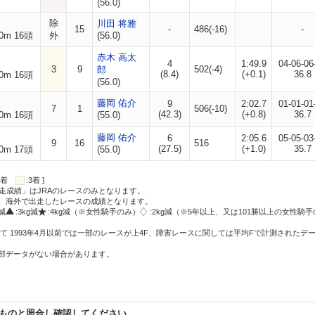
(56.0)
除
川田 将雅
15
-
486(-16)
-
0m 16頭
外
(56.0)
赤木 高太
4
1:49.9
04-06-06
3
9
502(-4)
郎
(8.4)
(+0.1)
36.8
0m 16頭
(56.0)
藤岡 佑介
9
2:02.7
01-01-01
7
1
506(-10)
(42.3)
(+0.8)
36.7
0m 16頭
(55.0)
藤岡 佑介
6
2:05.6
05-05-03
9
16
516
(27.5)
(+1.0)
35.7
0m 17頭
(55.0)
:2着
:3着 ]
走成績」はJRAのレースのみとなります。
方、海外で出走したレースの成績となります。
g減
:3kg減
:4kg減（※女性騎手のみ）
:2kg減（※5年以上、又は101勝以上の女性騎手
て 1993年4月以前では一部のレースが上4F、障害レースに関しては平均Fで計測されたデ
一部データがない場合があります。
ものと照合し確認してください。