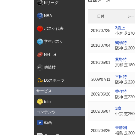
Bリーグ
NBA
日付
レー
3歳上
バスケ代表
2010/07/25
小倉 芝170
学生バスケ
鶴橋特
2010/07/04
阪神 芝200
NFL
紫野特
2010/05/01
京都 芝180
他競技
三田特
2009/07/11
Doスポーツ
阪神 芝220
サービス
香住特
2009/06/20
阪神 芝220
toto
3歳
2009/06/07
コンテンツ
中京 芝250
動画
未勝利
2009/04/26
福島 芝200