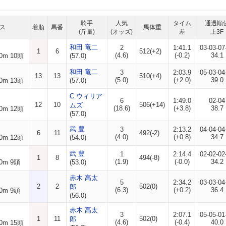
騎手
人気
タイム
通過順
ス
着順
馬番
馬体重
(斤量)
(オッズ)
差
上3F
和田 竜二
2
1:41.1
03-03-07
1
6
512(+2)
(4.6)
(-0.2)
34.1
0m 10頭
(57.0)
和田 竜二
3
2:03.9
05-03-04
13
13
510(+4)
(5.0)
(+2.0)
39.0
0m 13頭
(57.0)
C.ウィリア
6
1:49.0
02-04
12
10
506(+14)
ムズ
(18.6)
(+3.8)
38.7
0m 12頭
(57.0)
武 豊
3
2:13.2
04-04-04
6
11
492(-2)
(4.0)
(+0.8)
34.7
0m 12頭
(54.0)
武 豊
1
2:14.4
02-02-02
1
8
494(-8)
(1.9)
(-0.0)
34.2
0m 9頭
(53.0)
赤木 高太
5
2:34.2
03-03-04
2
2
502(0)
郎
(6.3)
(+0.2)
36.4
0m 9頭
(56.0)
赤木 高太
3
2:07.1
05-05-01
1
11
502(0)
郎
(4.6)
(-0.4)
40.0
0m 15頭