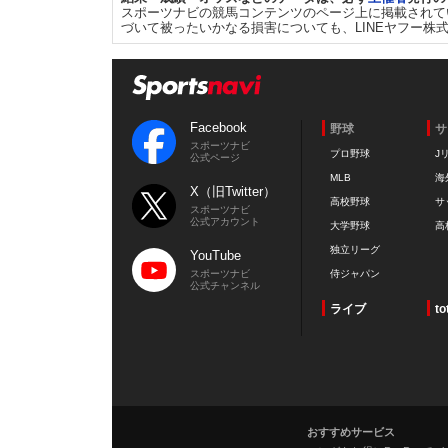
スポーツナビの競馬コンテンツのページ上に掲載されて
づいて被ったいかなる損害についても、LINEヤフー株
Facebook
野球
サ
スポーツナビ
プロ野球
J
公式ページ
MLB
海
X（旧Twitter）
高校野球
サ
スポーツナビ
公式アカウント
大学野球
高
独立リーグ
YouTube
スポーツナビ
侍ジャパン
公式チャンネル
ライブ
to
おすすめサービス