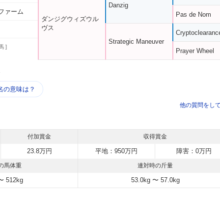
Danzig
ファーム
Pas de Nom
ダンジグウィズウル
ヴス
Cryptoclearanc
Strategic Maneuver
馬 ]
Prayer Wheel
う
名の意味は？
他の質問をし
付加賞金
収得賞金
23.8万円
平地：950万円
障害：0万円
の馬体重
連対時の斤量
〜 512kg
53.0kg 〜 57.0kg