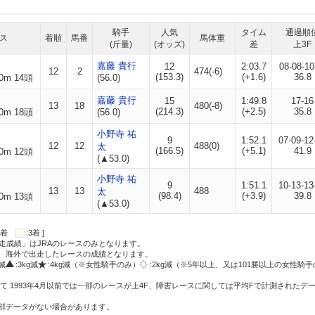
騎手
人気
タイム
通過順
ス
着順
馬番
馬体重
(斤量)
(オッズ)
差
上3F
嘉藤 貴行
12
2:03.7
08-08-10
12
2
474(-6)
(153.3)
(+1.6)
36.8
0m 14頭
(56.0)
嘉藤 貴行
15
1:49.8
17-16
13
18
480(-8)
(214.3)
(+2.5)
35.8
0m 18頭
(56.0)
小野寺 祐
9
1:52.1
07-09-12
12
12
488(0)
太
(166.5)
(+5.1)
41.9
0m 12頭
(▲53.0)
小野寺 祐
9
1:51.1
10-13-13
13
13
488
太
(98.4)
(+3.9)
39.8
0m 13頭
(▲53.0)
:2着
:3着 ]
走成績」はJRAのレースのみとなります。
方、海外で出走したレースの成績となります。
g減
:3kg減
:4kg減（※女性騎手のみ）
:2kg減（※5年以上、又は101勝以上の女性騎手
て 1993年4月以前では一部のレースが上4F、障害レースに関しては平均Fで計測されたデ
一部データがない場合があります。