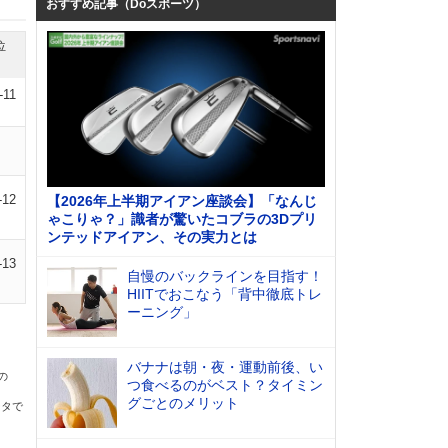
おすすめ記事（Doスポーツ）
位
-11
-12
【2026年上半期アイアン座談会】「なんじ
ゃこりゃ？」識者が驚いたコブラの3Dプリ
ンテッドアイアン、その実力とは
-13
自慢のバックラインを目指す！
HIITでおこなう「背中徹底トレ
ーニング」
バナナは朝・夜・運動前後、い
の
つ食べるのがベスト？タイミン
グごとのメリット
ータで