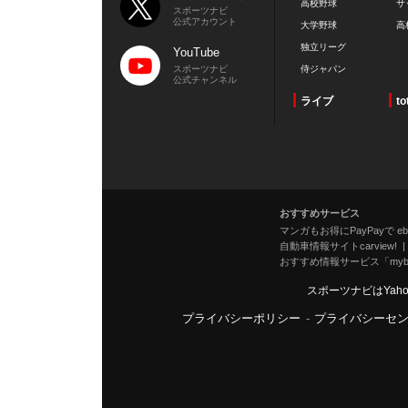
高校野球
サ
スポーツナビ
公式アカウント
大学野球
高
独立リーグ
YouTube
スポーツナビ
侍ジャパン
公式チャンネル
ライブ
to
おすすめサービス
マンガもお得にPayPayで eboo
自動車情報サイトcarview!
おすすめ情報サービス「mybe
スポーツナビはYah
プライバシーポリシー
-
プライバシーセ