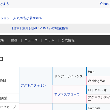
けよう
Yahoo
ション 人気商品が最大40％
【連載】競馬予想AI『VUMA』の3連複指南
結果
動画
ニュース
コラム
公式情報
ロ
Halo
サンデーサイレンス
月5日
Wishing Well
アグネスタキオン
ロイヤルスキ
アグネスフローラ
アグネスレデ
(美浦)
ー
 ヒダカ・ブ
Kampala