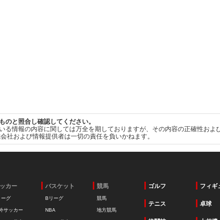
ものと照合し確認してください。
いる情報の内容に関しては万全を期しておりますが、その内容の正確性およ
式会社および情報提供者は一切の責任を負いかねます。
ッカー
バスケット
競馬
ゴルフ
フィギ
リーグ
Bリーグ
競馬
テニス
卓球
外サッカー
NBA
地方競馬