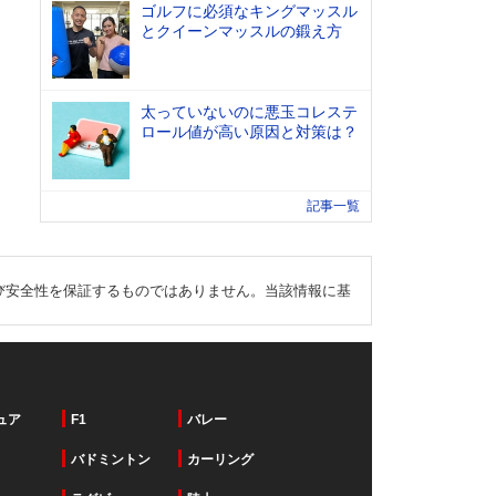
ゴルフに必須なキングマッスル
とクイーンマッスルの鍛え方
太っていないのに悪玉コレステ
ロール値が高い原因と対策は？
記事一覧
び安全性を保証するものではありません。当該情報に基
ュア
F1
バレー
バドミントン
カーリング