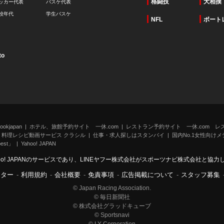
格闘技
大相撲
ッカー代表
バスケ代表
校年代
学生バスケ
NFL
ボート
to
kjapan
ホテル、旅館予約サイト 一休.com
レストラン予約サイト 一休.com レ
料理レシピ動画サービス クラシル
仕事・求人探しはスタンバイ
国内No.1女性向けメデ
st」
Yahoo! JAPAN
oo! JAPANのサービスであり、LINEヤフー株式会社がスポーツナビ株式会社と協
ンター
-
利用規約
-
会社概要
-
免責事項
-
広告掲載について
-
スタッフ募集
© Japan Racing Association.
© 毎日新聞社
© 株式会社グラッドキューブ
© Sportsnavi