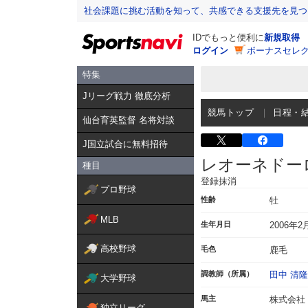
社会課題に挑む活動を知って、共感できる支援先を見つ
IDでもっと便利に
新規取得
ログイン
ボーナスセレク
特集
Jリーグ戦力 徹底分析
競馬トップ
日程・
仙台育英監督 名将対談
J国立試合に無料招待
レオーネドー
種目
登録抹消
プロ野球
性齢
牡
MLB
生年月日
2006年2
高校野球
毛色
鹿毛
調教師（所属）
田中 清隆
大学野球
馬主
株式会社
独立リーグ