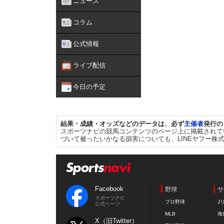
ニュース
コラム
公式情報
ライブ配信
今日の予定
結果・成績・オッズなどのデータは、必ず
主催者
発行の
スポーツナビの競馬コンテンツのページ上に掲載されて
づいて被ったいかなる損害についても、LINEヤフー株
Facebook
野球
サ
スポーツナビ
プロ野球
J
公式ページ
MLB
海
X（旧Twitter）