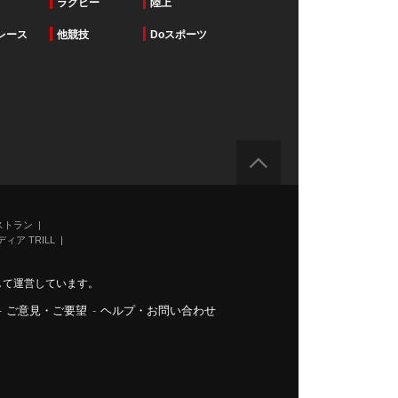
ラグビー
陸上
レース
他競技
Doスポーツ
ストラン
ィア TRILL
力して運営しています。
-
ご意見・ご要望
-
ヘルプ・お問い合わせ