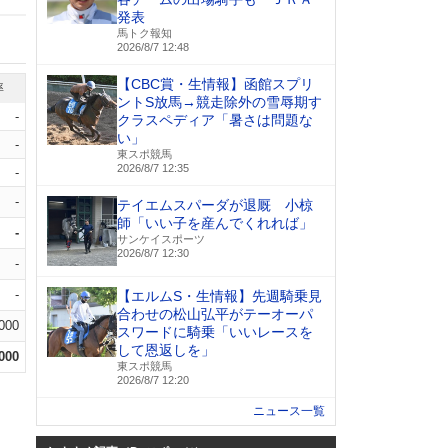
発表
馬トク報知
2026/8/7 12:48
【CBC賞・生情報】函館スプリ
率
ントS放馬→競走除外の雪辱期す
-
クラスペディア「暑さは問題な
い」
-
東スポ競馬
2026/8/7 12:35
-
-
テイエムスパーダが退厩 小椋
師「いい子を産んでくれれば」
-
サンケイスポーツ
2026/8/7 12:30
-
-
【エルムS・生情報】先週騎乗見
合わせの松山弘平がテーオーパ
.000
スワードに騎乗「いいレースを
して恩返しを」
.000
東スポ競馬
2026/8/7 12:20
ニュース一覧