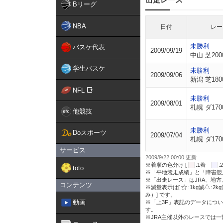
Bリーグ
NBA
日付
レー
未勝利
バスケ代表
2009/09/19
中山 芝200
学生バスケ
未勝利
2009/09/06
新潟 芝180
NFL
未勝利
2009/08/01
札幌 ダ170
他競技
未勝利
Doスポーツ
2009/07/04
札幌 ダ170
サービス
2009/9/22 00:00 更新
※着順の色分け [
:1着
toto
※「平地競走成績」と「障害競
※「出走レース」はJRA、地
コンテンツ
※減量表示は[
:1kg減
:2k
み）] です。
動画
※「上3F」表記のデータについ
す。
※JRA主催以外のレースでは