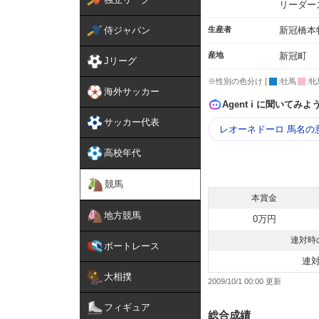
リーダー
侍ジャパン
生産者
新冠橋本
産地
新冠町
Jリーグ
※性別の色分け [
:牡馬
:牝
海外サッカー
Agent i に聞いてみよ
サッカー代表
レオーネドーロ 馬名の
高校年代
競馬
本賞金
地方競馬
0万円
連対時
ボートレース
連
大相撲
2009/10/1 00:00
フィギュア
総合成績