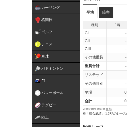
カーリング
平地
障害
格闘技
種別
1着
ゴルフ
GI
-
GII
-
テニス
GIII
-
卓球
その他重賞
-
重賞合計
-
バドミントン
リステッド
-
F1
その他特別
-
平場
0
バレーボール
合計
0
ラグビー
2009/10/1 00:00 更新
※「総合成績」はJRAのレー
陸上
出走レース