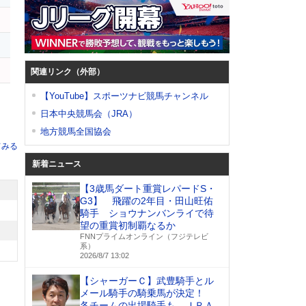
関連リンク（外部）
【YouTube】スポーツナビ競馬チャンネル
日本中央競馬会（JRA）
地方競馬全国協会
てみる
新着ニュース
【3歳馬ダート重賞レパードS・
G3】 飛躍の2年目・田山旺佑
騎手 ショウナンバンライで待
望の重賞初制覇なるか
FNNプライムオンライン（フジテレビ
系）
2026/8/7 13:02
【シャーガーＣ】武豊騎手とル
メール騎手の騎乗馬が決定！
各チームの出場騎手も ＪＲＡ