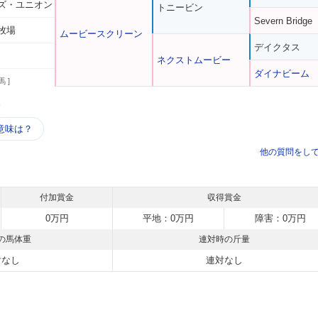
ズ・ユニオン
トニービン
Severn Bridge
牧場
ムービースクリーン
デイクタス
ネクストムービー
ダイナビーム
馬 ]
う
意味は？
他の質問をし
付加賞金
収得賞金
0万円
平地：0万円
障害：0万円
の馬体重
連対時の斤量
対なし
連対なし