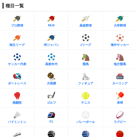
種目一覧
MLB
プロ野球
高校野球
大学野球
独立リーグ
侍ジャパン
Jリーグ
海外サッカー
サッカー代表
高校年代
競馬
地方競馬
ボートレース
大相撲
フィギュア
カーリング
格闘技
ゴルフ
テニス
卓球
F1
バドミントン
バレーボール
ラグビー