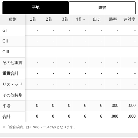
平地
障害
種別
1着
2着
3着
4着～
出走
勝率
連対率
-
-
-
-
-
-
-
GI
-
-
-
-
-
-
-
GII
-
-
-
-
-
-
-
GIII
-
-
-
-
-
-
-
その他重賞
-
-
-
-
-
-
-
重賞合計
-
-
-
-
-
-
-
リステッド
-
-
-
-
-
-
-
その他特別
0
0
0
6
6
.000
.000
平場
0
0
0
6
6
.000
.000
合計
※「総合成績」はJRAのレースのみとなります。