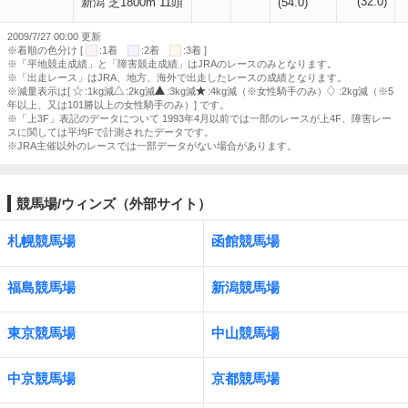
(32.0)
新潟 芝1800m 11頭
(54.0)
2009/7/27 00:00 更新
※着順の色分け [
:1着
:2着
:3着 ]
※「平地競走成績」と「障害競走成績」はJRAのレースのみとなります。
※「出走レース」はJRA、地方、海外で出走したレースの成績となります。
※減量表示は[
:1kg減
:2kg減
:3kg減
:4kg減（※女性騎手のみ）
:2kg減（※5
年以上、又は101勝以上の女性騎手のみ）] です。
※「上3F」表記のデータについて 1993年4月以前では一部のレースが上4F、障害レー
スに関しては平均Fで計測されたデータです。
※JRA主催以外のレースでは一部データがない場合があります。
競馬場/ウィンズ（外部サイト）
札幌競馬場
函館競馬場
福島競馬場
新潟競馬場
東京競馬場
中山競馬場
中京競馬場
京都競馬場