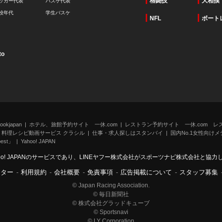
格闘技
大相撲
ッカー代表
バスケ代表
校年代
学生バスケ
NFL
ボート
to
kjapan
ホテル、旅館予約サイト 一休.com
レストラン予約サイト 一休.com レ
料理レシピ動画サービス クラシル
仕事・求人探しはスタンバイ
国内No.1女性向けメデ
st」
Yahoo! JAPAN
oo! JAPANのサービスであり、LINEヤフー株式会社がスポーツナビ株式会社と協
ンター
-
利用規約
-
会社概要
-
免責事項
-
広告掲載について
-
スタッフ募集
© Japan Racing Association.
© 毎日新聞社
© 株式会社グラッドキューブ
© Sportsnavi
© LY Corporation