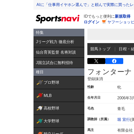
AIに「仕事用イヤホン選んで」と頼んで実際に買った
IDでもっと便利に
新規取得
ログイン
ヤフーショッピ
特集
Jリーグ戦力 徹底分析
競馬トップ
日程・
仙台育英監督 名将対談
J国立試合に無料招待
フォンターナ
種目
登録抹消
プロ野球
性齢
牝
MLB
生年月日
2006年3
高校野球
毛色
青毛
調教師（所属）
堀 宣行
(
大学野球
馬主
有限会社
独立リーグ