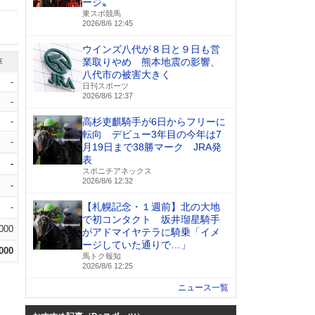
ージ〟
東スポ競馬
2026/8/6 12:45
ウインズ八代が８日と９日も営
業取りやめ 熊本地震の影響、
率
八代市の被害大きく
-
日刊スポーツ
2026/8/6 12:37
-
-
高杉吏麒騎手が6日からフリーに
転向 デビュー3年目の今年は7
-
月19日まで38勝マーク JRA発
表
-
スポニチアネックス
2026/8/6 12:32
-
【札幌記念・１週前】北の大地
-
で初コンタクト 坂井瑠星騎手
.000
がアドマイヤテラに騎乗「イメ
ージしていた通りで…」
.000
馬トク報知
2026/8/6 12:25
ニュース一覧