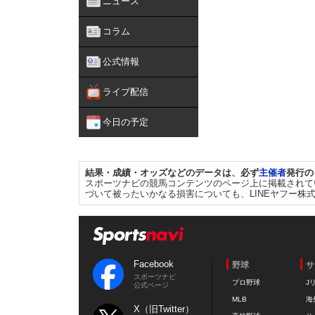
ニュース
コラム
公式情報
ライブ配信
今日の予定
結果・成績・オッズなどのデータは、必ず
主催者
発行の
スポーツナビの競馬コンテンツのページ上に掲載されて
づいて被ったいかなる損害についても、LINEヤフー株
Facebook
野球
サ
スポーツナビ
プロ野球
J
公式ページ
MLB
海
X（旧Twitter）