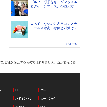
ゴルフに必須なキングマッスル
とクイーンマッスルの鍛え方
太っていないのに悪玉コレステ
ロール値が高い原因と対策は？
記事一覧
び安全性を保証するものではありません。当該情報に基
ュア
F1
バレー
バドミントン
カーリング