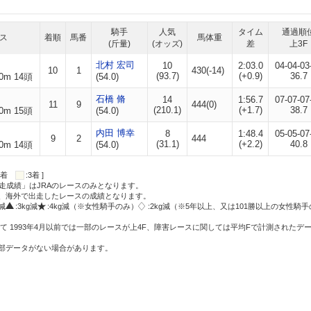
騎手
人気
タイム
通過順
ス
着順
馬番
馬体重
(斤量)
(オッズ)
差
上3F
北村 宏司
10
2:03.0
04-04-03
10
1
430(-14)
(93.7)
(+0.9)
36.7
0m 14頭
(54.0)
石橋 脩
14
1:56.7
07-07-07
11
9
444(0)
(210.1)
(+1.7)
38.7
0m 15頭
(54.0)
内田 博幸
8
1:48.4
05-05-07
9
2
444
(31.1)
(+2.2)
40.8
0m 14頭
(54.0)
:2着
:3着 ]
走成績」はJRAのレースのみとなります。
方、海外で出走したレースの成績となります。
g減
:3kg減
:4kg減（※女性騎手のみ）
:2kg減（※5年以上、又は101勝以上の女性騎手
て 1993年4月以前では一部のレースが上4F、障害レースに関しては平均Fで計測されたデ
一部データがない場合があります。