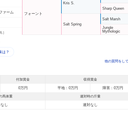
Kris S.
Sharp Queen
ファーム
フォーント
Salt Marsh
Salt Spring
Jungle
Mythologic
馬 ]
う
味は？
他の質問をし
付加賞金
収得賞金
0万円
平地：0万円
障害：0万円
の馬体重
連対時の斤量
対なし
連対なし