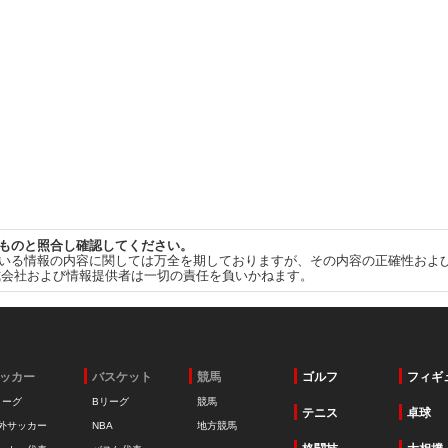
ものと照合し確認してください。
いる情報の内容に関しては万全を期しておりますが、その内容の正確性およ
式会社および情報提供者は一切の責任を負いかねます。
ッカー
バスケット
競馬
ゴルフ
フィギ
リーグ
Bリーグ
競馬
テニス
卓球
外サッカー
NBA
地方競馬