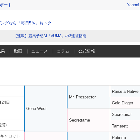
レポート
Yahoo
ングなら「毎日5％」おトク
【連載】競馬予想AI『VUMA』の3連複指南
結果
動画
ニュース
コラム
公式情報
Raise a Native
Mr. Prospector
月24日
Gold Digger
Gone West
Secretariat
Secrettame
美浦)
Tamerett
 キャロット
Roberto