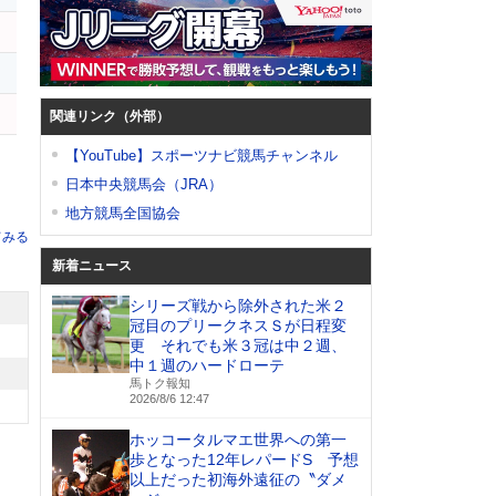
関連リンク（外部）
【YouTube】スポーツナビ競馬チャンネル
日本中央競馬会（JRA）
地方競馬全国協会
てみる
新着ニュース
シリーズ戦から除外された米２
冠目のプリークネスＳが日程変
更 それでも米３冠は中２週、
中１週のハードローテ
馬トク報知
2026/8/6 12:47
ホッコータルマエ世界への第一
歩となった12年レパードS 予想
以上だった初海外遠征の〝ダメ