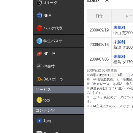
Bリーグ
NBA
日付
レー
未勝利
バスケ代表
2009/09/19
中山 芝200
学生バスケ
未勝利
2009/08/16
新潟 ダ180
NFL
未勝利
2009/07/05
福島 ダ170
他競技
2009/9/22 00:00 更新
※着順の色分け [
:1着
Doスポーツ
※「平地競走成績」と「障害競
※「出走レース」はJRA、地
※減量表示は[
:1kg減
:2k
サービス
み）] です。
※「上3F」表記のデータについ
toto
す。
※JRA主催以外のレースでは
コンテンツ
動画