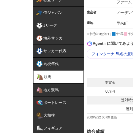
ファーム
侍ジャパン
生産者
ノーザン
産地
早来町
Jリーグ
※性別の色分け [
:牡馬
:牝
海外サッカー
Agent i に聞いてみよ
サッカー代表
フォンターナ 馬名の意
高校年代
競馬
本賞金
地方競馬
0万円
連対時
ボートレース
連
大相撲
2009/9/22 00:00
フィギュア
総合成績