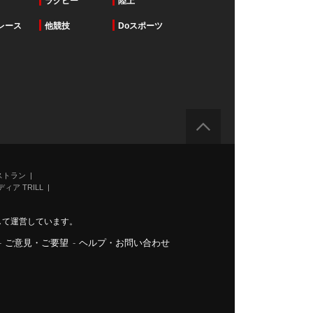
ラグビー
陸上
レース
他競技
Doスポーツ
ストラン
ィア TRILL
力して運営しています。
-
ご意見・ご要望
-
ヘルプ・お問い合わせ