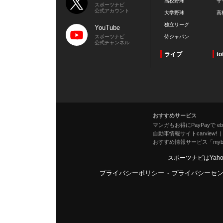
高校野球
サ
スポーツナビ
公式アカウント
大学野球
高
独立リーグ
YouTube
スポーツナビ
侍ジャパン
公式チャンネル
ライブ
to
おすすめサービス
マンガもお得にPayPayで eboo
自動車情報サイトcarview!
おすすめ情報サービス「mybe
スポーツナビはYah
プライバシーポリシー
-
プライバシーセ