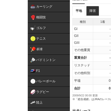
カーリング
平地
障害
格闘技
種別
1着
ゴルフ
GI
-
GII
-
テニス
GIII
-
卓球
その他重賞
-
重賞合計
-
バドミントン
リステッド
-
F1
その他特別
-
平場
0
バレーボール
合計
0
ラグビー
2009/9/22 00:00 更新
※「総合成績」はJRAのレー
陸上
出走レース