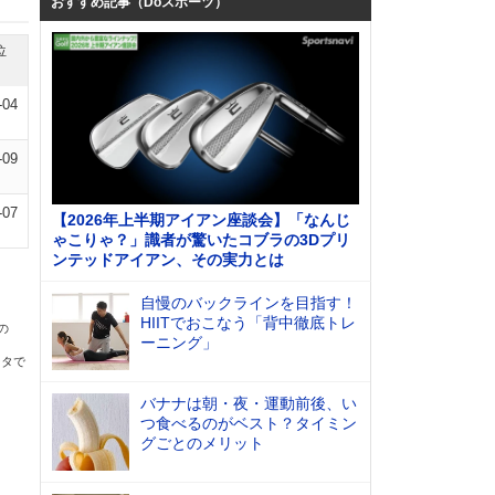
おすすめ記事（Doスポーツ）
位
-04
-09
-07
【2026年上半期アイアン座談会】「なんじ
ゃこりゃ？」識者が驚いたコブラの3Dプリ
ンテッドアイアン、その実力とは
自慢のバックラインを目指す！
HIITでおこなう「背中徹底トレ
の
ーニング」
ータで
バナナは朝・夜・運動前後、い
つ食べるのがベスト？タイミン
グごとのメリット