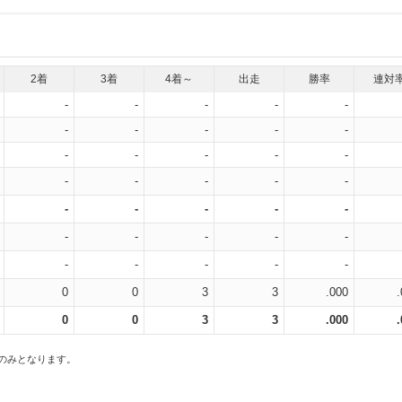
2着
3着
4着～
出走
勝率
連対
-
-
-
-
-
-
-
-
-
-
-
-
-
-
-
-
-
-
-
-
-
-
-
-
-
-
-
-
-
-
-
-
-
-
-
0
0
3
3
.000
0
0
3
3
.000
スのみとなります。