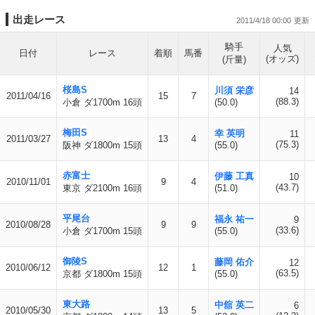
出走レース
2011/4/18 00:00
騎手
人気
日付
レース
着順
馬番
(オッズ)
(斤量)
桜島S
川須 栄彦
14
2011/04/16
15
7
(88.3)
小倉 ダ1700m 16頭
(50.0)
梅田S
幸 英明
11
2011/03/27
13
4
(75.3)
阪神 ダ1800m 15頭
(55.0)
赤富士
伊藤 工真
10
2010/11/01
9
4
(43.7)
東京 ダ2100m 16頭
(51.0)
平尾台
福永 祐一
9
2010/08/28
9
9
(33.6)
小倉 ダ1700m 15頭
(55.0)
御陵S
藤岡 佑介
12
2010/06/12
12
1
(63.5)
京都 ダ1800m 15頭
(55.0)
東大路
中舘 英二
6
2010/05/30
13
5