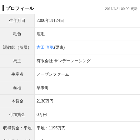
プロフィール
2011/4/21 00:00
生年月日
2006年3月24日
毛色
鹿毛
調教師（所属）
吉田 直弘
(栗東)
馬主
有限会社 サンデーレーシング
生産者
ノーザンファーム
産地
早来町
本賞金
2130万円
付加賞金
0万円
収得賞金：平地
平地：1195万円