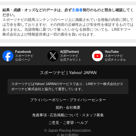
結果・成績・オッズなどのデータは、必ず
主催者
発行のものと照合し確認してく
ださい。
スポーツナビの競馬コンテンツのページ上に掲載されている情報の内容に関して
は万全を期しておりますが、その内容の正確性および安全性を保証するものでは
ありません。当該情報に基づいて被ったいかなる損害についても、LINEヤフー
株式会社および情報提供者は一切の責任を負いかねます。
Facebook
X(旧Twitter)
YouTube
スポーツナビ
スポーツナビ
スポーツナビ
公式ページ
公式アカウント
公式チャンネル
スポーツナビ
Yahoo! JAPAN
スポーツナビはYahoo! JAPANのサービスであり、LINEヤフー株式会社がス
ポーツナビ株式会社と協力して運営しています。
プライバシーポリシー
プライバシーセンター
規約
会社概要
免責事項
広告掲載について
スタッフ募集
ご意見・ご要望
ヘルプ
© Japan Racing Association.
© 毎日新聞社