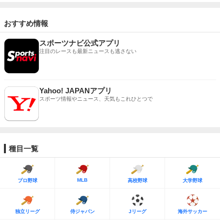
おすすめ情報
スポーツナビ公式アプリ
注目のレースも最新ニュースも逃さない
Yahoo! JAPANアプリ
スポーツ情報やニュース、天気もこれひとつで
種目一覧
MLB
プロ野球
高校野球
大学野球
独立リーグ
侍ジャパン
Jリーグ
海外サッカー