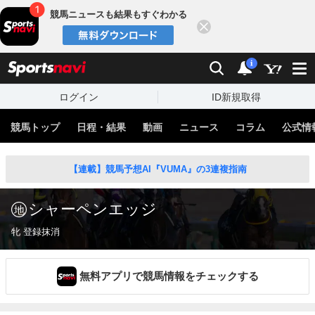
競馬ニュースも結果もすぐわかる
閉じる
スポーツナビ
検索
通知
i
ログイン
ID新規取得
競馬トップ
日程・結果
動画
ニュース
コラム
公式情
【連載】競馬予想AI『VUMA』の3連複指南
シャーペンエッジ
牝 登録抹消
無料アプリで競馬情報をチェックする