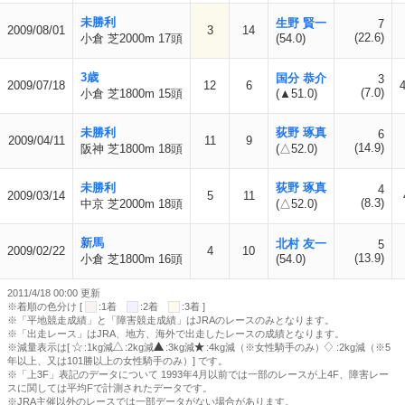
未勝利
生野 賢一
7
2009/08/01
3
14
(22.6)
小倉 芝2000m 17頭
(54.0)
3歳
国分 恭介
3
2009/07/18
12
6
(7.0)
小倉 芝1800m 15頭
(▲51.0)
未勝利
荻野 琢真
6
2009/04/11
11
9
(14.9)
阪神 芝1800m 18頭
(△52.0)
未勝利
荻野 琢真
4
2009/03/14
5
11
(8.3)
中京 芝2000m 18頭
(△52.0)
新馬
北村 友一
5
2009/02/22
4
10
(13.9)
小倉 芝1800m 16頭
(54.0)
2011/4/18 00:00 更新
※着順の色分け [
:1着
:2着
:3着 ]
※「平地競走成績」と「障害競走成績」はJRAのレースのみとなります。
※「出走レース」はJRA、地方、海外で出走したレースの成績となります。
※減量表示は[
:1kg減
:2kg減
:3kg減
:4kg減（※女性騎手のみ）
:2kg減（※5
年以上、又は101勝以上の女性騎手のみ）] です。
※「上3F」表記のデータについて 1993年4月以前では一部のレースが上4F、障害レー
スに関しては平均Fで計測されたデータです。
※JRA主催以外のレースでは一部データがない場合があります。