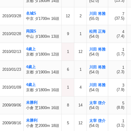
(13.3)
京都 ダ1800m 14頭
(52.0)
名城S
川田 将雅
7
2010/03/28
12
2
(37.5)
中京 ダ1700m 16頭
(55.0)
両国S
松岡 正海
4
2010/02/28
9
1
(7.4)
中山 ダ1800m 13頭
(54.0)
4歳上
川田 将雅
1
2010/02/13
1
12
(1.7)
京都 ダ1800m 12頭
(54.0)
4歳上
川田 将雅
1
2010/01/23
6
1
(2.3)
京都 ダ1900m 14頭
(54.0)
4歳上
川田 将雅
3
2010/01/09
1
4
(7.9)
京都 ダ1800m 16頭
(54.0)
未勝利
太宰 啓介
5
2009/09/06
8
14
(8.8)
小倉 芝1800m 16頭
(54.0)
未勝利
太宰 啓介
1
2009/08/16
5
12
(3.1)
小倉 芝2000m 18頭
(54.0)