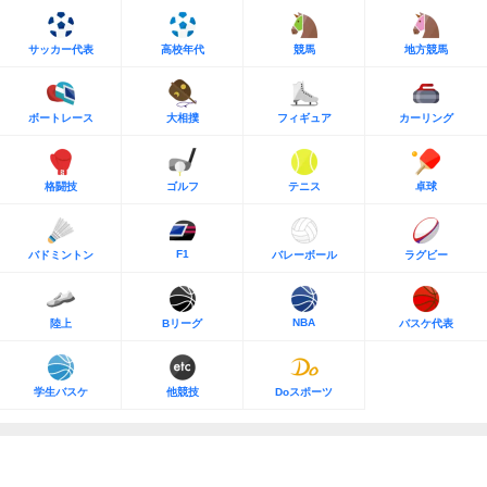
サッカー代表
高校年代
競馬
地方競馬
ボートレース
大相撲
フィギュア
カーリング
格闘技
ゴルフ
テニス
卓球
F1
バドミントン
バレーボール
ラグビー
NBA
陸上
Bリーグ
バスケ代表
学生バスケ
他競技
Doスポーツ