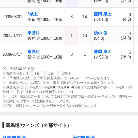
(17.8)
福島 芝1800m 16頭
(☆52.0)
3歳上
藤岡 康太
3
2009/08/01
8
14
(4.5)
小倉 芝1800m 16頭
(☆51.0)
未勝利
浜中 俊
4
2009/07/11
1
18
(14.8)
阪神 芝1800m 18頭
(54.0)
未勝利
藤岡 康太
6
2009/05/17
8
1
(16.9)
新潟 芝1600m 16頭
(☆53.0)
2011/5/16 00:00 更新
※着順の色分け [
:1着
:2着
:3着 ]
※「平地競走成績」と「障害競走成績」はJRAのレースのみとなります。
※「出走レース」はJRA、地方、海外で出走したレースの成績となります。
※減量表示は[
:1kg減
:2kg減
:3kg減
:4kg減（※女性騎手のみ）
:2kg減（※5
年以上、又は101勝以上の女性騎手のみ）] です。
※「上3F」表記のデータについて 1993年4月以前では一部のレースが上4F、障害レー
スに関しては平均Fで計測されたデータです。
※JRA主催以外のレースでは一部データがない場合があります。
競馬場/ウィンズ（外部サイト）
札幌競馬場
函館競馬場