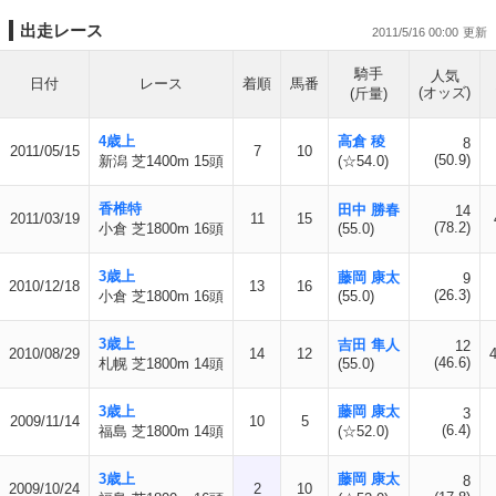
出走レース
2011/5/16 00:00
騎手
人気
日付
レース
着順
馬番
(オッズ)
(斤量)
4歳上
高倉 稜
8
2011/05/15
7
10
(50.9)
新潟 芝1400m 15頭
(☆54.0)
香椎特
田中 勝春
14
2011/03/19
11
15
(78.2)
小倉 芝1800m 16頭
(55.0)
3歳上
藤岡 康太
9
2010/12/18
13
16
(26.3)
小倉 芝1800m 16頭
(55.0)
3歳上
吉田 隼人
12
2010/08/29
14
12
(46.6)
札幌 芝1800m 14頭
(55.0)
3歳上
藤岡 康太
3
2009/11/14
10
5
(6.4)
福島 芝1800m 14頭
(☆52.0)
3歳上
藤岡 康太
8
2009/10/24
2
10