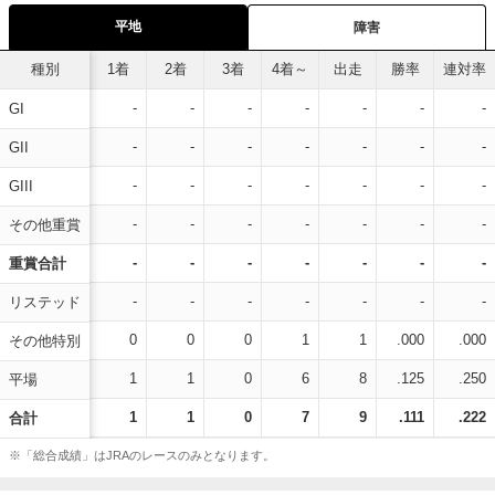
平地
障害
種別
1着
2着
3着
4着～
出走
勝率
連対率
-
-
-
-
-
-
-
GI
-
-
-
-
-
-
-
GII
-
-
-
-
-
-
-
GIII
-
-
-
-
-
-
-
その他重賞
-
-
-
-
-
-
-
重賞合計
-
-
-
-
-
-
-
リステッド
0
0
0
1
1
.000
.000
その他特別
1
1
0
6
8
.125
.250
平場
1
1
0
7
9
.111
.222
合計
※「総合成績」はJRAのレースのみとなります。