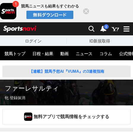
競馬ニュースも結果もすぐわかる
閉じる
スポーツナビ
検索
通知
i
ログイン
ID新規取得
競馬トップ
日程・結果
動画
ニュース
コラム
公式情
【連載】競馬予想AI『VUMA』の3連複指南
ファーレサルティ
牝 登録抹消
無料アプリで競馬情報をチェックする