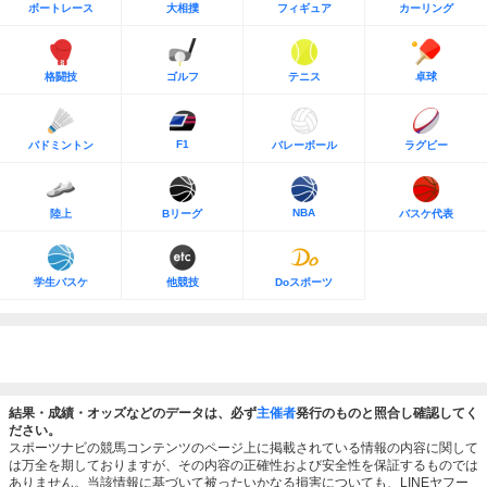
ボートレース
大相撲
フィギュア
カーリング
格闘技
ゴルフ
テニス
卓球
F1
バドミントン
バレーボール
ラグビー
NBA
陸上
Bリーグ
バスケ代表
学生バスケ
他競技
Doスポーツ
結果・成績・オッズなどのデータは、必ず
主催者
発行のものと照合し確認してく
ださい。
スポーツナビの競馬コンテンツのページ上に掲載されている情報の内容に関して
は万全を期しておりますが、その内容の正確性および安全性を保証するものでは
ありません。当該情報に基づいて被ったいかなる損害についても、LINEヤフー