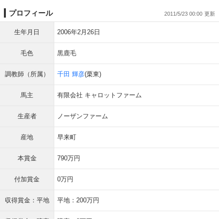
プロフィール
2011/5/23 00:00
生年月日
2006年2月26日
毛色
黒鹿毛
調教師（所属）
千田 輝彦
(栗東)
馬主
有限会社 キャロットファーム
生産者
ノーザンファーム
産地
早来町
本賞金
790万円
付加賞金
0万円
収得賞金：平地
平地：200万円