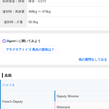
収得賞金：障害
障害：0万円
連対時：馬体重
468kg 〜 474kg
連対時：斤量
56.0kg
Agent i に聞いてみよう
アサクサアミイゴ 馬名の意味は？
他の質問をしてみる
血統
クロフネ
Deputy Minister
French Deputy
Mitterand