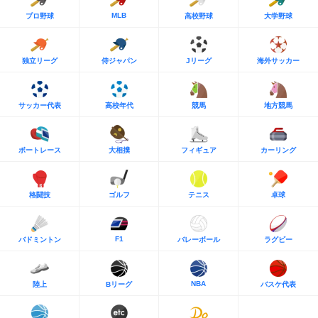
MLB
プロ野球
高校野球
大学野球
独立リーグ
侍ジャパン
Jリーグ
海外サッカー
サッカー代表
高校年代
競馬
地方競馬
ボートレース
大相撲
フィギュア
カーリング
格闘技
ゴルフ
テニス
卓球
F1
バドミントン
バレーボール
ラグビー
NBA
陸上
Bリーグ
バスケ代表