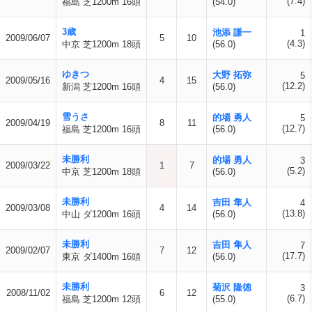
(7.4)
福島 芝1200m 16頭
(54.0)
3歳
池添 謙一
1
2009/06/07
5
10
(4.3)
中京 芝1200m 18頭
(56.0)
ゆきつ
大野 拓弥
5
2009/05/16
4
15
(12.2)
新潟 芝1200m 16頭
(56.0)
雪うさ
的場 勇人
5
2009/04/19
8
11
(12.7)
福島 芝1200m 16頭
(56.0)
未勝利
的場 勇人
3
2009/03/22
1
7
(5.2)
中京 芝1200m 18頭
(56.0)
未勝利
吉田 隼人
4
2009/03/08
4
14
(13.8)
中山 ダ1200m 16頭
(56.0)
未勝利
吉田 隼人
7
2009/02/07
7
12
(17.7)
東京 ダ1400m 16頭
(56.0)
未勝利
菊沢 隆徳
3
2008/11/02
6
12
(6.7)
福島 芝1200m 12頭
(55.0)