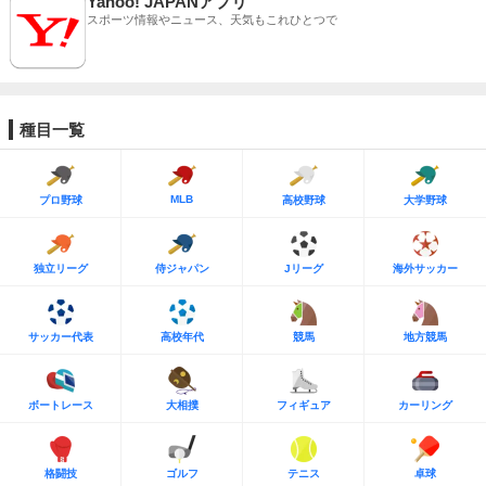
Yahoo! JAPANアプリ
スポーツ情報やニュース、天気もこれひとつで
種目一覧
MLB
プロ野球
高校野球
大学野球
独立リーグ
侍ジャパン
Jリーグ
海外サッカー
サッカー代表
高校年代
競馬
地方競馬
ボートレース
大相撲
フィギュア
カーリング
格闘技
ゴルフ
テニス
卓球