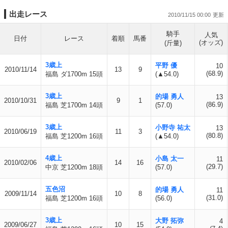
出走レース
2010/11/15 00:00
騎手
人気
日付
レース
着順
馬番
(オッズ)
(斤量)
3歳上
平野 優
10
2010/11/14
13
9
(68.9)
福島 ダ1700m 15頭
(▲54.0)
3歳上
的場 勇人
13
2010/10/31
9
1
(86.9)
福島 芝1700m 14頭
(57.0)
3歳上
小野寺 祐太
13
2010/06/19
11
3
(80.8)
福島 芝1200m 16頭
(▲54.0)
4歳上
小島 太一
11
2010/02/06
14
16
(29.7)
中京 芝1200m 18頭
(57.0)
五色沼
的場 勇人
11
2009/11/14
10
8
(31.0)
福島 芝1200m 16頭
(56.0)
3歳上
大野 拓弥
4
2009/06/27
10
15