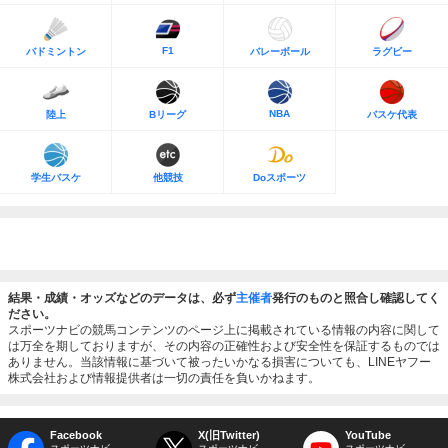
F1
バドミントン
バレーボール
ラグビー
NBA
陸上
Bリーグ
バスケ代表
学生バスケ
他競技
Doスポーツ
結果・成績・オッズなどのデータは、必ず
主催者
発行のものと照合し確認してく
ださい。
スポーツナビの競馬コンテンツのページ上に掲載されている情報の内容に関して
は万全を期しておりますが、その内容の正確性および安全性を保証するものでは
ありません。当該情報に基づいて被ったいかなる損害についても、LINEヤフー
株式会社および情報提供者は一切の責任を負いかねます。
Facebook
X(旧Twitter)
YouTube