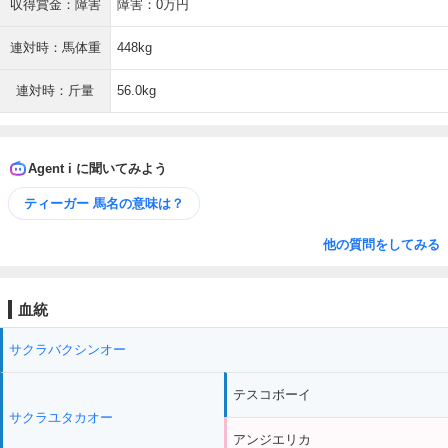
収得賞金：障害
障害：0万円
連対時：馬体重
448kg
連対時：斤量
56.0kg
Agent i に聞いてみよう
ティーガー 馬名の意味は？
他の質問をしてみる
血統
サクラバクシンオー
テスコボーイ
サクラユタカオー
アンジエリカ