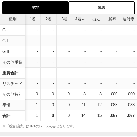
平地
障害
種別
1着
2着
3着
4着～
出走
勝率
連対率
-
-
-
-
-
-
-
GI
-
-
-
-
-
-
-
GII
-
-
-
-
-
-
-
GIII
-
-
-
-
-
-
-
その他重賞
-
-
-
-
-
-
-
重賞合計
-
-
-
-
-
-
-
リステッド
0
0
0
3
3
.000
.000
その他特別
1
0
0
11
12
.083
.083
平場
1
0
0
14
15
.067
.067
合計
※「総合成績」はJRAのレースのみとなります。