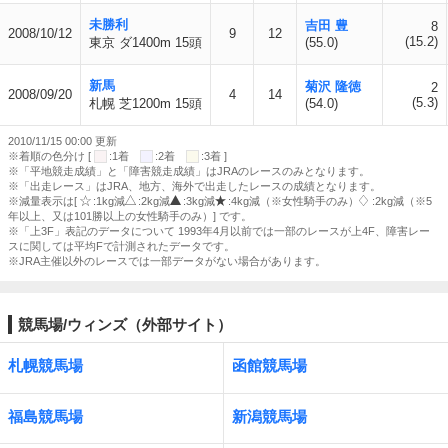
未勝利
吉田 豊
8
2008/10/12
9
12
(15.2)
東京 ダ1400m 15頭
(55.0)
新馬
菊沢 隆徳
2
2008/09/20
4
14
(5.3)
札幌 芝1200m 15頭
(54.0)
2010/11/15 00:00 更新
※着順の色分け [
:1着
:2着
:3着 ]
※「平地競走成績」と「障害競走成績」はJRAのレースのみとなります。
※「出走レース」はJRA、地方、海外で出走したレースの成績となります。
※減量表示は[
:1kg減
:2kg減
:3kg減
:4kg減（※女性騎手のみ）
:2kg減（※5
年以上、又は101勝以上の女性騎手のみ）] です。
※「上3F」表記のデータについて 1993年4月以前では一部のレースが上4F、障害レー
スに関しては平均Fで計測されたデータです。
※JRA主催以外のレースでは一部データがない場合があります。
競馬場/ウィンズ（外部サイト）
札幌競馬場
函館競馬場
福島競馬場
新潟競馬場