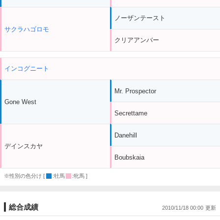
ノーザンテースト
サクラハゴロモ
クリアアンバー
インコグニート
Mr. Prospector
Gone West
Secrettame
Danehill
デインスカヤ
Boubskaia
※性別の色分け [
:牡馬
:牝馬 ]
総合成績
2010/11/18 00:00