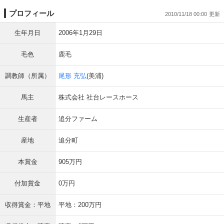
プロフィール
2010/11/18 00:00
生年月日
2006年1月29日
毛色
鹿毛
調教師（所属）
尾形 充弘
(美浦)
馬主
株式会社 社台レースホース
生産者
追分ファーム
産地
追分町
本賞金
905万円
付加賞金
0万円
収得賞金：平地
平地：200万円