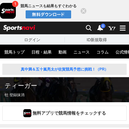
競馬ニュースも結果もすぐわかる
閉じる
スポーツナビ
検索
通知
i
ログイン
ID新規取得
競馬トップ
日程・結果
動画
ニュース
コラム
公式情
真中満＆五十嵐亮太が佐賀競馬予想に挑戦！（PR）
ティーガー
牡 登録抹消
無料アプリで競馬情報をチェックする