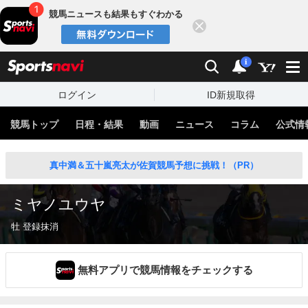
競馬ニュースも結果もすぐわかる
閉じる
スポーツナビ
検索
通知
i
ログイン
ID新規取得
競馬トップ
日程・結果
動画
ニュース
コラム
公式情
真中満＆五十嵐亮太が佐賀競馬予想に挑戦！（PR）
ミヤノユウヤ
牡 登録抹消
無料アプリで競馬情報をチェックする