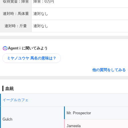
収得賞金：障害
障害：0万円
連対時：馬体重
連対なし
連対時：斤量
連対なし
Agent i に聞いてみよう
ミヤノユウヤ 馬名の意味は？
他の質問をしてみる
血統
イーグルカフェ
Mr. Prospector
Gulch
Jameela