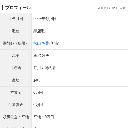
プロフィール
2009/9/3 00:00
生年月日
2006年4月4日
毛色
黒鹿毛
調教師（所属）
松山 将樹
(美浦)
馬主
藤沼 利夫
生産者
笹川大晃牧場
産地
森町
本賞金
0万円
付加賞金
0万円
収得賞金：平地
平地：0万円