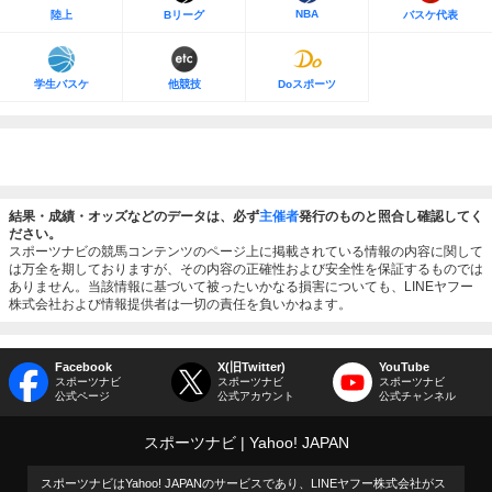
NBA
陸上
Bリーグ
バスケ代表
学生バスケ
他競技
Doスポーツ
結果・成績・オッズなどのデータは、必ず
主催者
発行のものと照合し確認してく
ださい。
スポーツナビの競馬コンテンツのページ上に掲載されている情報の内容に関して
は万全を期しておりますが、その内容の正確性および安全性を保証するものでは
ありません。当該情報に基づいて被ったいかなる損害についても、LINEヤフー
株式会社および情報提供者は一切の責任を負いかねます。
Facebook
X(旧Twitter)
YouTube
スポーツナビ
スポーツナビ
スポーツナビ
公式ページ
公式アカウント
公式チャンネル
スポーツナビ
Yahoo! JAPAN
スポーツナビはYahoo! JAPANのサービスであり、LINEヤフー株式会社がス