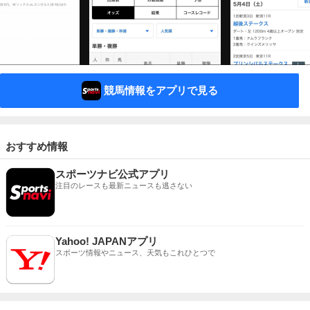
競馬情報をアプリで見る
おすすめ情報
スポーツナビ公式アプリ
注目のレースも最新ニュースも逃さない
Yahoo! JAPANアプリ
スポーツ情報やニュース、天気もこれひとつで