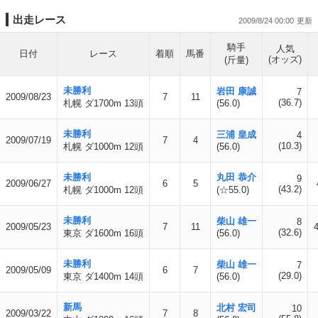
出走レース
2009/8/24 00:00
騎手
人気
日付
レース
着順
馬番
(オッズ)
(斤量)
未勝利
岩田 康誠
7
2009/08/23
7
11
(36.7)
札幌 ダ1700m 13頭
(56.0)
未勝利
三浦 皇成
4
2009/07/19
7
4
(10.3)
札幌 ダ1000m 12頭
(56.0)
未勝利
丸田 恭介
9
2009/06/27
6
5
(43.2)
札幌 ダ1000m 12頭
(☆55.0)
未勝利
柴山 雄一
8
2009/05/23
7
11
(32.6)
東京 ダ1600m 16頭
(56.0)
未勝利
柴山 雄一
7
2009/05/09
6
7
(29.0)
東京 ダ1400m 14頭
(56.0)
新馬
北村 宏司
10
2009/03/22
7
8