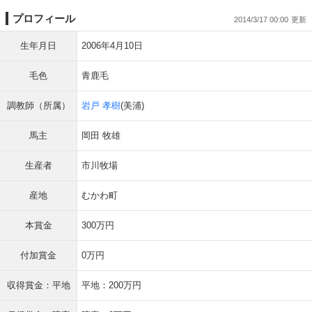
プロフィール
2014/3/17 00:00
生年月日
2006年4月10日
毛色
青鹿毛
調教師（所属）
岩戸 孝樹
(美浦)
馬主
岡田 牧雄
生産者
市川牧場
産地
むかわ町
本賞金
300万円
付加賞金
0万円
収得賞金：平地
平地：200万円