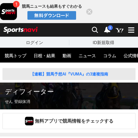
競馬ニュースも結果もすぐわかる
閉じる
スポーツナビ
検索
通知
i
ログイン
ID新規取得
競馬トップ
日程・結果
動画
ニュース
コラム
公式情
【連載】競馬予想AI『VUMA』の3連複指南
ディフィーター
せん 登録抹消
無料アプリで競馬情報をチェックする