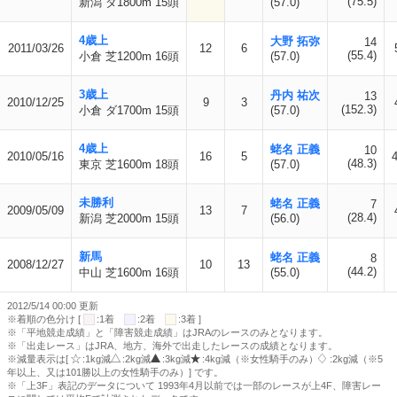
(75.5)
新潟 ダ1800m 15頭
(57.0)
4歳上
大野 拓弥
14
2011/03/26
12
6
(55.4)
小倉 芝1200m 16頭
(57.0)
3歳上
丹内 祐次
13
2010/12/25
9
3
(152.3)
小倉 ダ1700m 15頭
(57.0)
4歳上
蛯名 正義
10
2010/05/16
16
5
4
(48.3)
東京 芝1600m 18頭
(57.0)
未勝利
蛯名 正義
7
2009/05/09
13
7
(28.4)
新潟 芝2000m 15頭
(56.0)
新馬
蛯名 正義
8
2008/12/27
10
13
(44.2)
中山 芝1600m 16頭
(55.0)
2012/5/14 00:00 更新
※着順の色分け [
:1着
:2着
:3着 ]
※「平地競走成績」と「障害競走成績」はJRAのレースのみとなります。
※「出走レース」はJRA、地方、海外で出走したレースの成績となります。
※減量表示は[
:1kg減
:2kg減
:3kg減
:4kg減（※女性騎手のみ）
:2kg減（※5
年以上、又は101勝以上の女性騎手のみ）] です。
※「上3F」表記のデータについて 1993年4月以前では一部のレースが上4F、障害レー