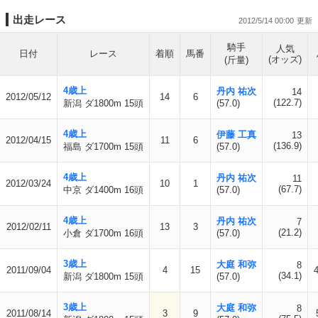
出走レース
2012/5/14 00:00
騎手
人気
日付
レース
着順
馬番
(オッズ)
(斤量)
4歳上
丹内 祐次
14
2012/05/12
14
6
(122.7)
新潟 ダ1800m 15頭
(57.0)
4歳上
伊藤 工真
13
2012/04/15
11
6
(136.9)
福島 ダ1700m 15頭
(57.0)
4歳上
丹内 祐次
11
2012/03/24
10
1
(67.7)
中京 ダ1400m 16頭
(57.0)
4歳上
丹内 祐次
7
2012/02/11
13
3
(21.2)
小倉 ダ1700m 16頭
(57.0)
3歳上
大庭 和弥
8
2011/09/04
4
15
4
(34.1)
新潟 ダ1800m 15頭
(57.0)
3歳上
大庭 和弥
8
2011/08/14
3
9