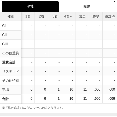
平地
障害
種別
1着
2着
3着
4着～
出走
勝率
連対率
-
-
-
-
-
-
-
GI
-
-
-
-
-
-
-
GII
-
-
-
-
-
-
-
GIII
-
-
-
-
-
-
-
その他重賞
-
-
-
-
-
-
-
重賞合計
-
-
-
-
-
-
-
リステッド
-
-
-
-
-
-
-
その他特別
0
0
1
10
11
.000
.000
平場
0
0
1
10
11
.000
.000
合計
※「総合成績」はJRAのレースのみとなります。