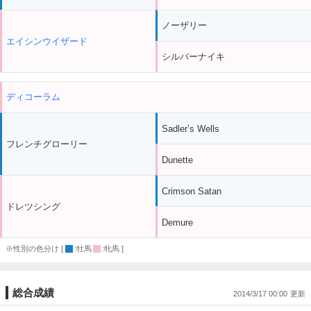
ノーザリー
エイシンウイザード
シルバーナイキ
ディコーラム
Sadler’s Wells
フレンチグローリー
Dunette
Crimson Satan
ドレツシング
Demure
※性別の色分け [
:牡馬
:牝馬 ]
総合成績
2014/3/17 00:00