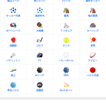
独立リーグ
侍ジャパン
Jリーグ
海外サッカー
サッカー代表
高校年代
競馬
地方競馬
ボートレース
大相撲
フィギュア
カーリング
格闘技
ゴルフ
テニス
卓球
F1
バドミントン
バレーボール
ラグビー
NBA
陸上
Bリーグ
バスケ代表
学生バスケ
他競技
Doスポーツ