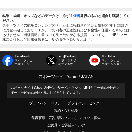
結果・成績・オッズなどのデータは、必ず
主催者
発行のものと照合し確認してく
ださい。
スポーツナビの競馬コンテンツのページ上に掲載されている情報の内容に関して
は万全を期しておりますが、その内容の正確性および安全性を保証するものでは
ありません。当該情報に基づいて被ったいかなる損害についても、LINEヤフー
株式会社および情報提供者は一切の責任を負いかねます。
Facebook
X(旧Twitter)
YouTube
スポーツナビ
スポーツナビ
スポーツナビ
公式ページ
公式アカウント
公式チャンネル
スポーツナビ
Yahoo! JAPAN
スポーツナビはYahoo! JAPANのサービスであり、LINEヤフー株式会社がス
ポーツナビ株式会社と協力して運営しています。
プライバシーポリシー
プライバシーセンター
規約
会社概要
免責事項
広告掲載について
スタッフ募集
ご意見・ご要望
ヘルプ