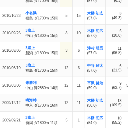
(6.3)
福島 ダ1700m 15頭
(57.0)
小名浜
木幡 初広
9
2010/10/23
5
15
(49.3)
福島 ダ1700m 15頭
(57.0)
3歳上
木幡 初広
5
2010/09/26
8
10
(10.8)
中山 ダ1800m 15頭
(57.0)
3歳上
津村 明秀
11
2010/09/05
3
6
(96.8)
新潟 ダ1800m 15頭
(57.0)
3歳上
中谷 雄太
6
2010/06/19
12
6
(21.5)
福島 ダ1700m 15頭
(57.0)
未勝利
平沢 健治
9
2010/03/06
12
11
(63.7)
中山 障2880m 14頭
(59.0)
鳴海特
木幡 初広
13
2009/12/12
12
11
(109.5)
中京 ダ1700m 16頭
(56.0)
3歳上
木幡 初広
10
2009/09/21
5
1
(55.2)
新潟 ダ1800m 11頭
(54.0)