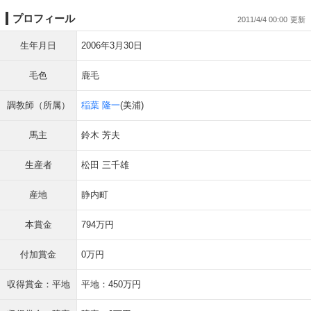
プロフィール
2011/4/4 00:00
生年月日
2006年3月30日
毛色
鹿毛
調教師（所属）
稲葉 隆一
(美浦)
馬主
鈴木 芳夫
生産者
松田 三千雄
産地
静内町
本賞金
794万円
付加賞金
0万円
収得賞金：平地
平地：450万円