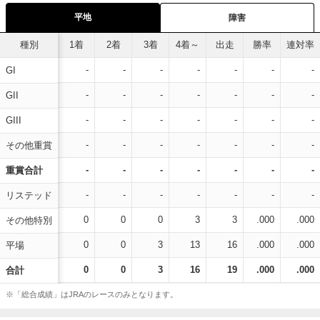
平地
障害
種別
1着
2着
3着
4着～
出走
勝率
連対率
-
-
-
-
-
-
-
GI
-
-
-
-
-
-
-
GII
-
-
-
-
-
-
-
GIII
-
-
-
-
-
-
-
その他重賞
-
-
-
-
-
-
-
重賞合計
-
-
-
-
-
-
-
リステッド
0
0
0
3
3
.000
.000
その他特別
0
0
3
13
16
.000
.000
平場
0
0
3
16
19
.000
.000
合計
※「総合成績」はJRAのレースのみとなります。