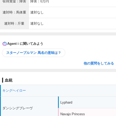
収得賞金：障害
障害：0万円
連対時：馬体重
連対なし
連対時：斤量
連対なし
Agent i に聞いてみよう
スターノーブルマン 馬名の意味は？
他の質問をしてみる
血統
キングヘイロー
Lyphard
ダンシングブレーヴ
Navajo Princess