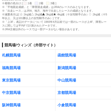
※着順の色分け [
:1着
:2着
:3着 ]
※「平地競走成績」と「障害競走成績」はJRAのレースのみとなります。
※「出走レース」はJRA、地方、海外で出走したレースの成績となります。
※減量表示は[
:1kg減
:2kg減
:3kg減
:4kg減（※女性騎手のみ）
:2kg減（※5
年以上、又は101勝以上の女性騎手のみ）] です。
※「上3F」表記のデータについて 1993年4月以前では一部のレースが上4F、障害レー
スに関しては平均Fで計測されたデータです。
※JRA主催以外のレースでは一部データがない場合があります。
競馬場/ウィンズ（外部サイト）
札幌競馬場
函館競馬場
福島競馬場
新潟競馬場
東京競馬場
中山競馬場
中京競馬場
京都競馬場
阪神競馬場
小倉競馬場