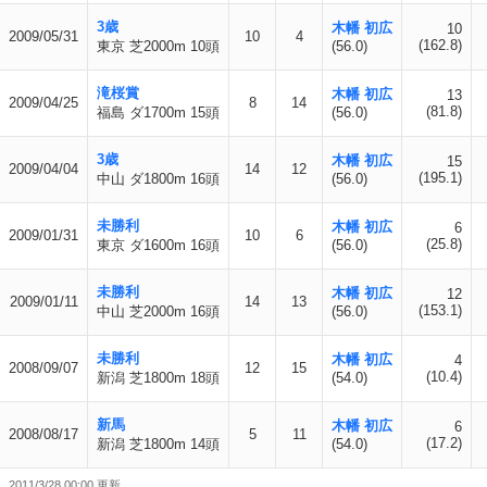
3歳
木幡 初広
10
2009/05/31
10
4
(162.8)
東京 芝2000m 10頭
(56.0)
滝桜賞
木幡 初広
13
2009/04/25
8
14
(81.8)
福島 ダ1700m 15頭
(56.0)
3歳
木幡 初広
15
2009/04/04
14
12
(195.1)
中山 ダ1800m 16頭
(56.0)
未勝利
木幡 初広
6
2009/01/31
10
6
(25.8)
東京 ダ1600m 16頭
(56.0)
未勝利
木幡 初広
12
2009/01/11
14
13
(153.1)
中山 芝2000m 16頭
(56.0)
未勝利
木幡 初広
4
2008/09/07
12
15
(10.4)
新潟 芝1800m 18頭
(54.0)
新馬
木幡 初広
6
2008/08/17
5
11
(17.2)
新潟 芝1800m 14頭
(54.0)
2011/3/28 00:00 更新