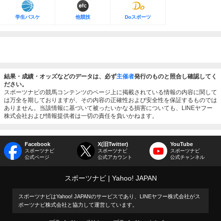
学生バスケ
他競技
Doスポーツ
結果・成績・オッズなどのデータは、必ず
主催者
発行のものと照合し確認してく
ださい。
スポーツナビの競馬コンテンツのページ上に掲載されている情報の内容に関して
は万全を期しておりますが、その内容の正確性および安全性を保証するものでは
ありません。当該情報に基づいて被ったいかなる損害についても、LINEヤフー
株式会社および情報提供者は一切の責任を負いかねます。
Facebook
X(旧Twitter)
YouTube
スポーツナビ
スポーツナビ
スポーツナビ
公式ページ
公式アカウント
公式チャンネル
スポーツナビ
Yahoo! JAPAN
スポーツナビはYahoo! JAPANのサービスであり、LINEヤフー株式会社がス
ポーツナビ株式会社と協力して運営しています。