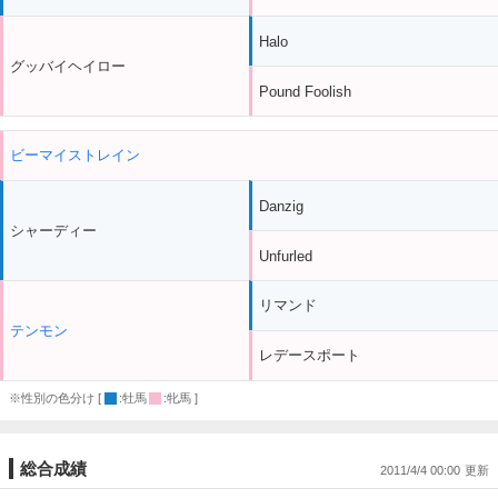
Halo
グッバイヘイロー
Pound Foolish
ビーマイストレイン
Danzig
シャーディー
Unfurled
リマンド
テンモン
レデースポート
※性別の色分け [
:牡馬
:牝馬 ]
総合成績
2011/4/4 00:00