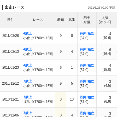
出走レース
2011/3/28 00:00
騎手
人気
日付
レース
着順
馬番
(オッズ)
(斤量)
4歳上
丹内 祐次
4
2011/03/26
9
8
(10.6)
小倉 ダ1700m 16頭
(57.0)
4歳上
丹内 祐次
6
2011/02/13
9
4
(16.4)
小倉 ダ1700m 16頭
(57.0)
4歳上
丹内 祐次
4
2011/01/23
6
1
(15.0)
小倉 ダ1700m 12頭
(57.0)
3歳上
丹内 祐次
3
2010/12/12
9
5
(4.5)
小倉 ダ1700m 16頭
(57.0)
3歳上
丹内 祐次
3
2010/11/21
3
13
(6.9)
福島 ダ1700m 15頭
(57.0)
3歳上
丹内 祐次
3
2010/11/06
3
4