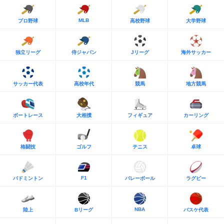
MLB
プロ野球
高校野球
大学野球
独立リーグ
侍ジャパン
Jリーグ
海外サッカー
サッカー代表
高校年代
競馬
地方競馬
ボートレース
大相撲
フィギュア
カーリング
格闘技
ゴルフ
テニス
卓球
F1
バドミントン
バレーボール
ラグビー
NBA
陸上
Bリーグ
バスケ代表