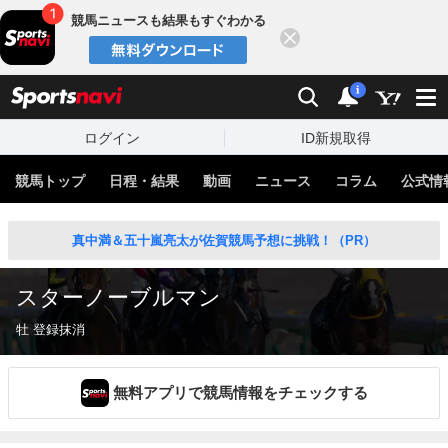
競馬ニュースも結果もすぐわかる
閉じる
スポーツナビ
検索
通知
i
ログイン
ID新規取得
競馬トップ
日程・結果
動画
ニュース
コラム
公式情
真中満＆五十嵐亮太が佐賀競馬予想に挑戦！（PR）
スターノーブルマン
牡 登録抹消
無料アプリで競馬情報をチェックする