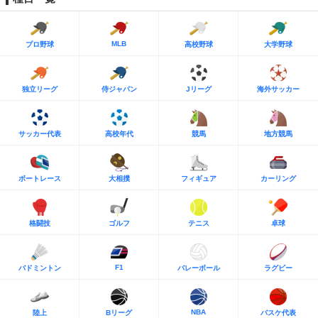
MLB
プロ野球
高校野球
大学野球
独立リーグ
侍ジャパン
Jリーグ
海外サッカー
サッカー代表
高校年代
競馬
地方競馬
ボートレース
大相撲
フィギュア
カーリング
格闘技
ゴルフ
テニス
卓球
F1
バドミントン
バレーボール
ラグビー
NBA
陸上
Bリーグ
バスケ代表