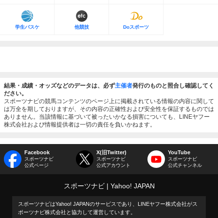
学生バスケ
他競技
Doスポーツ
結果・成績・オッズなどのデータは、必ず
主催者
発行のものと照合し確認してく
ださい。
スポーツナビの競馬コンテンツのページ上に掲載されている情報の内容に関して
は万全を期しておりますが、その内容の正確性および安全性を保証するものでは
ありません。当該情報に基づいて被ったいかなる損害についても、LINEヤフー
株式会社および情報提供者は一切の責任を負いかねます。
Facebook
X(旧Twitter)
YouTube
スポーツナビ
スポーツナビ
スポーツナビ
公式ページ
公式アカウント
公式チャンネル
スポーツナビ
Yahoo! JAPAN
スポーツナビはYahoo! JAPANのサービスであり、LINEヤフー株式会社がス
ポーツナビ株式会社と協力して運営しています。