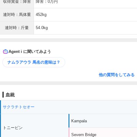
収得賞金：障害
障害：0万円
連対時：馬体重
452kg
連対時：斤量
54.0kg
Agent i に聞いてみよう
ナムラアウラ 馬名の意味は？
他の質問をしてみる
血統
サクラチトセオー
Kampala
トニービン
Severn Bridge