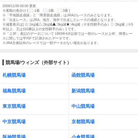
2009/11/30 00:00 更新
※着順の色分け [
:1着
:2着
:3着 ]
※「平地競走成績」と「障害競走成績」はJRAのレースのみとなります。
※「出走レース」はJRA、地方、海外で出走したレースの成績となります。
※減量表示は[
:1kg減
:2kg減
:3kg減
:4kg減（※女性騎手のみ）
:2kg減（※5
年以上、又は101勝以上の女性騎手のみ）] です。
※「上3F」表記のデータについて 1993年4月以前では一部のレースが上4F、障害レー
スに関しては平均Fで計測されたデータです。
※JRA主催以外のレースでは一部データがない場合があります。
競馬場/ウィンズ（外部サイト）
札幌競馬場
函館競馬場
福島競馬場
新潟競馬場
東京競馬場
中山競馬場
中京競馬場
京都競馬場
阪神競馬場
小倉競馬場