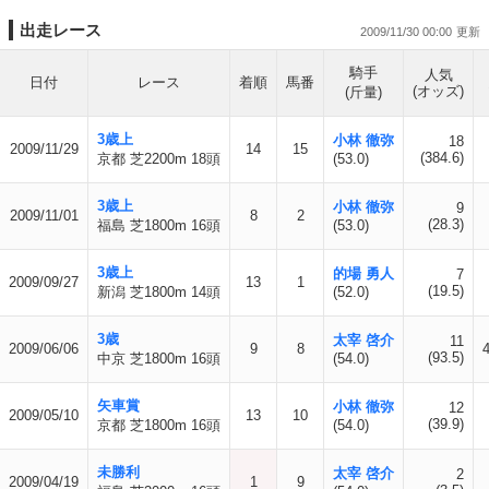
出走レース
2009/11/30 00:00
騎手
人気
日付
レース
着順
馬番
(オッズ)
(斤量)
3歳上
小林 徹弥
18
2009/11/29
14
15
(384.6)
京都 芝2200m 18頭
(53.0)
3歳上
小林 徹弥
9
2009/11/01
8
2
(28.3)
福島 芝1800m 16頭
(53.0)
3歳上
的場 勇人
7
2009/09/27
13
1
(19.5)
新潟 芝1800m 14頭
(52.0)
3歳
太宰 啓介
11
2009/06/06
9
8
(93.5)
中京 芝1800m 16頭
(54.0)
矢車賞
小林 徹弥
12
2009/05/10
13
10
(39.9)
京都 芝1800m 16頭
(54.0)
未勝利
太宰 啓介
2
2009/04/19
1
9