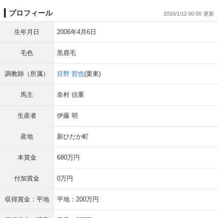
プロフィール
2010/1/12 00:00
生年月日
2006年4月6日
毛色
黒鹿毛
調教師（所属）
目野 哲也
(栗東)
馬主
奈村 信重
生産者
伊藤 明
産地
新ひだか町
本賞金
680万円
付加賞金
0万円
収得賞金：平地
平地：200万円