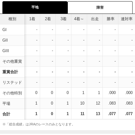
平地
障害
種別
1着
2着
3着
4着～
出走
勝率
連対率
-
-
-
-
-
-
-
GI
-
-
-
-
-
-
-
GII
-
-
-
-
-
-
-
GIII
-
-
-
-
-
-
-
その他重賞
-
-
-
-
-
-
-
重賞合計
-
-
-
-
-
-
-
リステッド
0
0
0
1
1
.000
.000
その他特別
1
0
1
10
12
.083
.083
平場
1
0
1
11
13
.077
.077
合計
※「総合成績」はJRAのレースのみとなります。