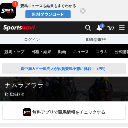
競馬ニュースも結果もすぐわかる
閉じる
スポーツナビ
検索
通知
i
ログイン
ID新規取得
競馬トップ
日程・結果
動画
ニュース
コラム
公式情
真中満＆五十嵐亮太が佐賀競馬予想に挑戦！（PR）
ナムラアウラ
牝 登録抹消
無料アプリで競馬情報をチェックする