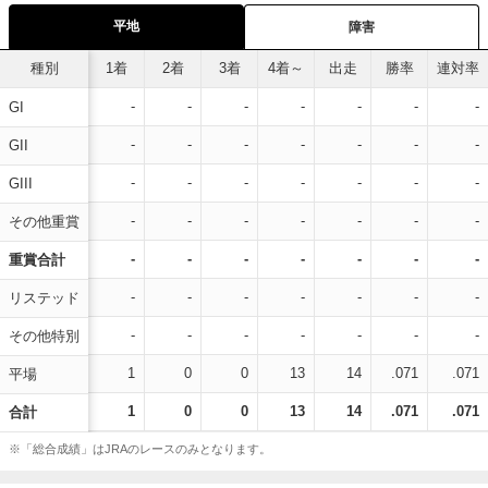
平地
障害
種別
1着
2着
3着
4着～
出走
勝率
連対率
-
-
-
-
-
-
-
GI
-
-
-
-
-
-
-
GII
-
-
-
-
-
-
-
GIII
-
-
-
-
-
-
-
その他重賞
-
-
-
-
-
-
-
重賞合計
-
-
-
-
-
-
-
リステッド
-
-
-
-
-
-
-
その他特別
1
0
0
13
14
.071
.071
平場
1
0
0
13
14
.071
.071
合計
※「総合成績」はJRAのレースのみとなります。