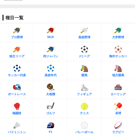
種目一覧
MLB
プロ野球
高校野球
大学野球
独立リーグ
侍ジャパン
Jリーグ
海外サッカー
サッカー代表
高校年代
競馬
地方競馬
ボートレース
大相撲
フィギュア
カーリング
格闘技
ゴルフ
テニス
卓球
F1
バドミントン
バレーボール
ラグビー