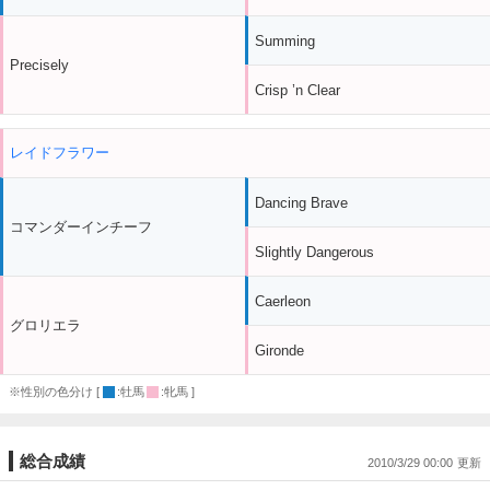
Summing
Precisely
Crisp ’n Clear
レイドフラワー
Dancing Brave
コマンダーインチーフ
Slightly Dangerous
Caerleon
グロリエラ
Gironde
※性別の色分け [
:牡馬
:牝馬 ]
総合成績
2010/3/29 00:00