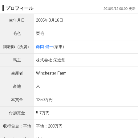
プロフィール
2010/1/12 00:00
生年月日
2005年3月16日
毛色
栗毛
調教師（所属）
藤岡 健一
(栗東)
馬主
株式会社 栄進堂
生産者
Winchester Farm
産地
米
本賞金
1250万円
付加賞金
5.7万円
収得賞金：平地
平地：200万円