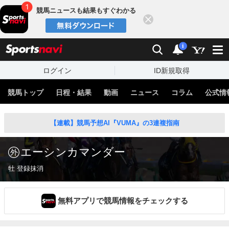
競馬ニュースも結果もすぐわかる
閉じる
スポーツナビ
検索
通知
i
ログイン
ID新規取得
競馬トップ
日程・結果
動画
ニュース
コラム
公式情
【連載】競馬予想AI『VUMA』の3連複指南
エーシンカマンダー
牡 登録抹消
無料アプリで競馬情報をチェックする