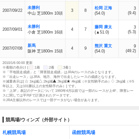
未勝利
松岡 正海
3
2007/09/22
3
8
(9.4)
中山 芝1800m 10頭
(54.0)
未勝利
藤岡 康太
3
2007/09/01
4
7
(5.3)
小倉 芝1800m 16頭
(▲51.0)
新馬
熊沢 重文
9
2007/07/08
4
9
(49.2)
阪神 芝1800m 15頭
(54.0)
2010/1/6 00:00 更新
※着順の色分け [
:1着
:2着
:3着 ]
※「平地競走成績」と「障害競走成績」はJRAのレースのみとなります。
※「出走レース」はJRA、地方、海外で出走したレースの成績となります。
※減量表示は[
:1kg減
:2kg減
:3kg減
:4kg減（※女性騎手のみ）
:2kg減（※5
年以上、又は101勝以上の女性騎手のみ）] です。
※「上3F」表記のデータについて 1993年4月以前では一部のレースが上4F、障害レー
スに関しては平均Fで計測されたデータです。
※JRA主催以外のレースでは一部データがない場合があります。
競馬場/ウィンズ（外部サイト）
札幌競馬場
函館競馬場