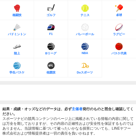
格闘技
ゴルフ
テニス
卓球
F1
バドミントン
バレーボール
ラグビー
NBA
陸上
Bリーグ
バスケ代表
学生バスケ
他競技
Doスポーツ
結果・成績・オッズなどのデータは、必ず
主催者
発行のものと照合し確認してく
ださい。
スポーツナビの競馬コンテンツのページ上に掲載されている情報の内容に関して
は万全を期しておりますが、その内容の正確性および安全性を保証するものでは
ありません。当該情報に基づいて被ったいかなる損害についても、LINEヤフー
株式会社および情報提供者は一切の責任を負いかねます。