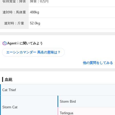
収得賞金：障害
障害：0万円
連対時：馬体重
488kg
連対時：斤量
52.0kg
Agent i に聞いてみよう
エーシンカマンダー 馬名の意味は？
他の質問をしてみる
血統
Cat Thief
Storm Bird
Storm Cat
Terlingua