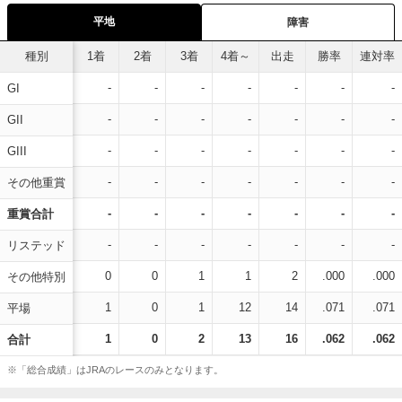
平地
障害
種別
1着
2着
3着
4着～
出走
勝率
連対率
-
-
-
-
-
-
-
GI
-
-
-
-
-
-
-
GII
-
-
-
-
-
-
-
GIII
-
-
-
-
-
-
-
その他重賞
-
-
-
-
-
-
-
重賞合計
-
-
-
-
-
-
-
リステッド
0
0
1
1
2
.000
.000
その他特別
1
0
1
12
14
.071
.071
平場
1
0
2
13
16
.062
.062
合計
※「総合成績」はJRAのレースのみとなります。