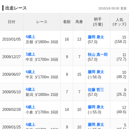
出走レース
2010/1/6 00:00
騎手
人気
日付
レース
着順
馬番
(オッズ)
(斤量)
4歳上
藤岡 康太
15
2010/01/05
16
13
(158.2)
京都 ダ1800m 16頭
(57.0)
3歳上
秋山 真一郎
11
2009/12/27
9
7
(72.7)
中京 ダ1700m 16頭
(57.0)
4歳上
藤岡 康太
10
2009/06/07
9
15
(48.2)
中京 ダ1700m 16頭
(☆56.0)
4歳上
佐藤 哲三
9
2009/05/10
7
7
(26.2)
新潟 ダ1800m 15頭
(57.0)
4歳上
藤岡 康太
12
2009/02/28
14
10
(49.6)
小倉 ダ1700m 16頭
(☆55.0)
4歳上
藤岡 康太
5
2009/01/25
9
10