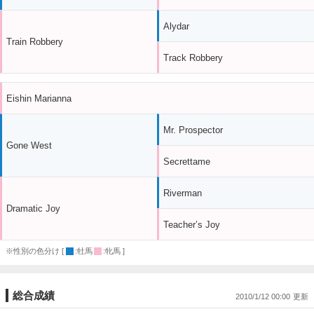
Alydar
Train Robbery
Track Robbery
Eishin Marianna
Mr. Prospector
Gone West
Secrettame
Riverman
Dramatic Joy
Teacher’s Joy
※性別の色分け [
:牡馬
:牝馬 ]
総合成績
2010/1/12 00:00