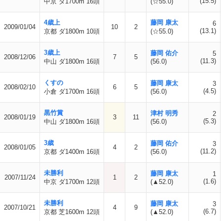
(15.5)
中京 ダ1700m 16頭
(☆55.0)
4歳上
藤岡 康太
6
2009/01/04
10
2
(13.1)
京都 ダ1800m 10頭
(☆55.0)
3歳上
藤岡 佑介
5
2008/12/06
7
5
(11.3)
中山 ダ1800m 16頭
(56.0)
くすの
藤岡 康太
3
2008/02/10
6
5
(4.5)
小倉 ダ1700m 16頭
(56.0)
黒竹賞
津村 明秀
2
2008/01/19
3
11
(5.3)
中山 ダ1800m 16頭
(56.0)
3歳
藤岡 佑介
3
2008/01/05
4
2
(11.2)
京都 ダ1400m 16頭
(56.0)
未勝利
藤岡 康太
1
2007/11/24
1
2
(1.6)
中京 ダ1700m 12頭
(▲52.0)
未勝利
藤岡 康太
3
2007/10/21
4
9
(6.7)
京都 芝1600m 12頭
(▲52.0)