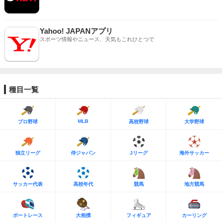
Yahoo! JAPANアプリ
スポーツ情報やニュース、天気もこれひとつで
種目一覧
MLB
プロ野球
高校野球
大学野球
独立リーグ
侍ジャパン
Jリーグ
海外サッカー
サッカー代表
高校年代
競馬
地方競馬
ボートレース
大相撲
フィギュア
カーリング