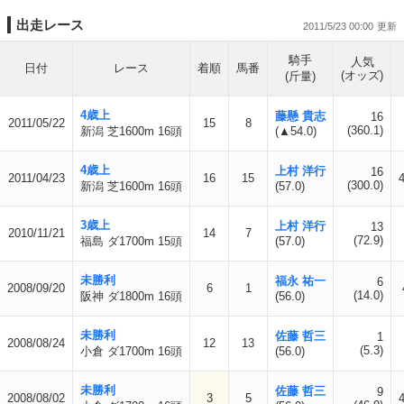
出走レース
2011/5/23 00:00
騎手
人気
日付
レース
着順
馬番
(オッズ)
(斤量)
4歳上
藤懸 貴志
16
2011/05/22
15
8
(360.1)
新潟 芝1600m 16頭
(▲54.0)
4歳上
上村 洋行
16
2011/04/23
16
15
(300.0)
新潟 芝1600m 16頭
(57.0)
3歳上
上村 洋行
13
2010/11/21
14
7
(72.9)
福島 ダ1700m 15頭
(57.0)
未勝利
福永 祐一
6
2008/09/20
6
1
(14.0)
阪神 ダ1800m 16頭
(56.0)
未勝利
佐藤 哲三
1
2008/08/24
12
13
(5.3)
小倉 ダ1700m 16頭
(56.0)
未勝利
佐藤 哲三
9
2008/08/02
3
5