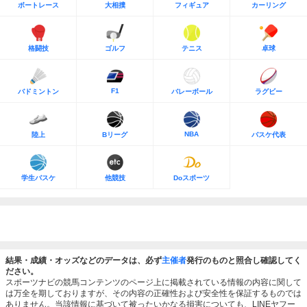
ボートレース
大相撲
フィギュア
カーリング
格闘技
ゴルフ
テニス
卓球
F1
バドミントン
バレーボール
ラグビー
NBA
陸上
Bリーグ
バスケ代表
学生バスケ
他競技
Doスポーツ
結果・成績・オッズなどのデータは、必ず
主催者
発行のものと照合し確認してく
ださい。
スポーツナビの競馬コンテンツのページ上に掲載されている情報の内容に関して
は万全を期しておりますが、その内容の正確性および安全性を保証するものでは
ありません。当該情報に基づいて被ったいかなる損害についても、LINEヤフー