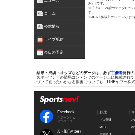
ニュース
み）] です。
※「上3F」表記のデータについ
す。
コラム
※JRA主催以外のレースでは
公式情報
ライブ配信
今日の予定
結果・成績・オッズなどのデータは、必ず
主催者
発行の
スポーツナビの競馬コンテンツのページ上に掲載されて
づいて被ったいかなる損害についても、LINEヤフー株
Facebook
野球
サ
スポーツナビ
プロ野球
J
公式ページ
MLB
海
X（旧Twitter）
高校野球
サ