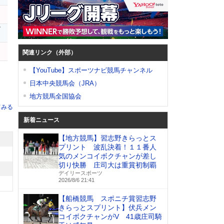
ブ
ー
関連リンク（外部）
【YouTube】スポーツナビ競馬チャンネル
日本中央競馬会（JRA）
地方競馬全国協会
てみる
新着ニュース
【地方競馬】習志野きらっとス
プリント 波乱決着！１１番人
気のメンコイボクチャンが差し
切り快勝 庄司大は重賞初制覇
デイリースポーツ
2026/8/6 21:41
【船橋競馬 スポニチ賞習志野
きらっとスプリント】伏兵メン
コイボクチャンがV 41歳庄司騎