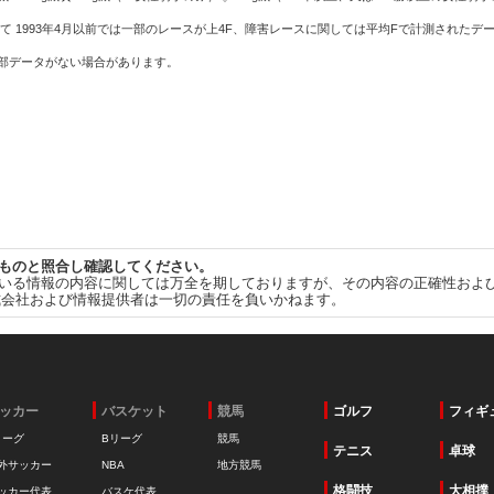
て 1993年4月以前では一部のレースが上4F、障害レースに関しては平均Fで計測されたデ
一部データがない場合があります。
ものと照合し確認してください。
いる情報の内容に関しては万全を期しておりますが、その内容の正確性およ
式会社および情報提供者は一切の責任を負いかねます。
ッカー
バスケット
競馬
ゴルフ
フィギ
リーグ
Bリーグ
競馬
テニス
卓球
外サッカー
NBA
地方競馬
格闘技
大相撲
ッカー代表
バスケ代表