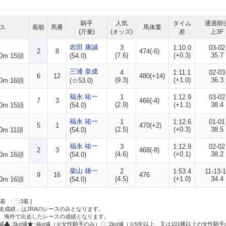
騎手
人気
タイム
通過順
ス
着順
馬番
馬体重
(斤量)
(オッズ)
差
上3F
岩田 康誠
3
1:10.0
03-02
2
8
474(-6)
(7.6)
(+0.3)
35.7
0m 15頭
(54.0)
三浦 皇成
4
1:11.1
02-03
6
12
480(+14)
(9.3)
(+1.0)
36.3
0m 16頭
(☆53.0)
福永 祐一
1
1:12.9
03-02
7
3
466(-4)
(2.9)
(+1.1)
38.4
0m 15頭
(54.0)
福永 祐一
1
1:12.6
01-01
5
1
470(+2)
(2.5)
(+0.3)
38.5
0m 11頭
(54.0)
福永 祐一
3
1:12.9
02-02
2
3
468(-8)
(4.6)
(+0.1)
38.2
0m 16頭
(54.0)
柴山 雄一
2
1:53.4
11-13-
9
16
476
(4.5)
(+1.0)
34.4
0m 16頭
(54.0)
:2着
:3着 ]
走成績」はJRAのレースのみとなります。
方、海外で出走したレースの成績となります。
g減
:3kg減
:4kg減（※女性騎手のみ）
:2kg減（※5年以上、又は101勝以上の女性騎手