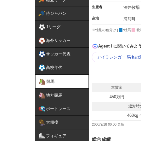
生産者
酒井牧場
侍ジャパン
産地
浦河町
Jリーグ
※性別の色分け [
:牡馬
:牝
海外サッカー
Agent i に聞いてみよ
サッカー代表
アイラシンガー 馬名の
高校年代
競馬
本賞金
地方競馬
450万円
連対時
ボートレース
468kg 
大相撲
2008/9/18 00:00
フィギュア
総合成績