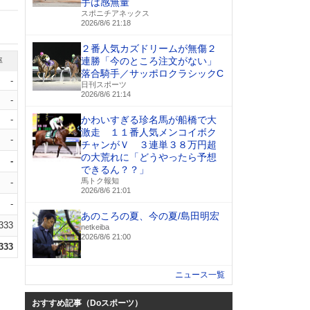
手は感無量
スポニチアネックス
2026/8/6 21:18
２番人気カズドリームが無傷２
連勝「今のところ注文がない」
率
落合騎手／サッポロクラシックC
-
日刊スポーツ
2026/8/6 21:14
-
-
かわいすぎる珍名馬が船橋で大
激走 １１番人気メンコイボク
-
チャンがＶ ３連単３８万円超
の大荒れに「どうやったら予想
-
できるん？？」
馬トク報知
-
2026/8/6 21:01
-
あのころの夏、今の夏/島田明宏
.333
netkeiba
2026/8/6 21:00
.333
ニュース一覧
おすすめ記事（Doスポーツ）