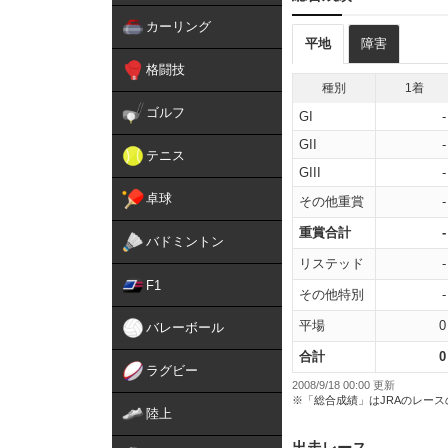
カーリング
平地
障害
格闘技
種別
1着
ゴルフ
GI
-
GII
-
テニス
GIII
-
卓球
その他重賞
-
重賞合計
-
バドミントン
リステッド
-
F1
その他特別
-
平場
0
バレーボール
合計
0
ラグビー
2008/9/18 00:00 更新
※「総合成績」はJRAのレー
陸上
出走レース