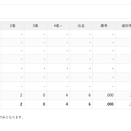
2着
3着
4着～
出走
勝率
連対
-
-
-
-
-
-
-
-
-
-
-
-
-
-
-
-
-
-
-
-
-
-
-
-
-
-
-
-
-
-
-
-
-
-
-
2
0
4
6
.000
2
0
4
6
.000
スのみとなります。