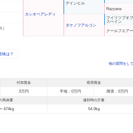
デインヒル
Razyana
カシオペアレディ
フイリツプオ
スペイン
タケノフアルコン
馬 ]
クールフエア
う
意味は？
他の質問をし
付加賞金
収得賞金
0万円
平地：0万円
障害：0万円
の馬体重
連対時の斤量
〜 474kg
54.0kg