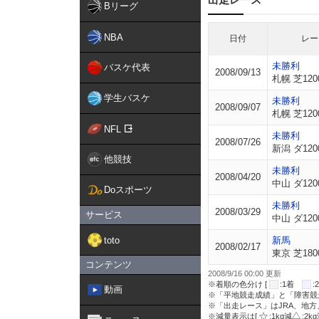
Bリーグ
NBA
日付
レー
未勝利
バスケ代表
2008/09/13
札幌 芝120
学生バスケ
未勝利
2008/09/07
札幌 芝120
NFL
未勝利
2008/07/26
新潟 ダ120
他競技
未勝利
2008/04/20
中山 ダ120
Doスポーツ
未勝利
2008/03/29
サービス
中山 ダ120
toto
新馬
2008/02/17
東京 芝180
コンテンツ
2008/9/16 00:00 更新
※着順の色分け [
:1着
動画
※「平地競走成績」と「障害競
※「出走レース」はJRA、地
※減量表示は[
:1kg減
:2k