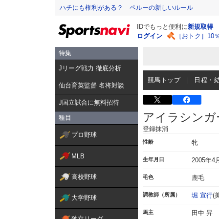
ハチにも権利がある？ ペルーの新しいルール
IDでもっと便利に
新規取得
ログイン
［おトク］10
特集
Jリーグ戦力 徹底分析
競馬トップ
日程・
仙台育英監督 名将対談
J国立試合に無料招待
アイラシンガ
種目
登録抹消
プロ野球
性齢
牝
MLB
生年月日
2005年4
高校野球
毛色
鹿毛
調教師（所属）
堀 宣行
(
大学野球
馬主
田中 昇
独立リーグ