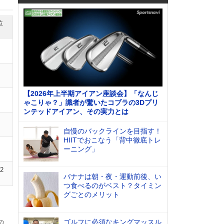
位
【2026年上半期アイアン座談会】「なんじ
ゃこりゃ？」識者が驚いたコブラの3Dプリ
ンテッドアイアン、その実力とは
自慢のバックラインを目指す！
HIITでおこなう「背中徹底トレ
ーニング」
12
バナナは朝・夜・運動前後、い
つ食べるのがベスト？タイミン
グごとのメリット
ゴルフに必須なキングマッスル
の