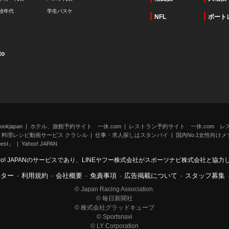
校年代
学生バスケ
NFL
ボート
to
kjapan
ホテル、旅館予約サイト 一休.com
レストラン予約サイト 一休.com レ
料理レシピ動画サービス クラシル
仕事・求人探しはスタンバイ
国内No.1女性向けメデ
st」
Yahoo! JAPAN
oo! JAPANのサービスであり、LINEヤフー株式会社がスポーツナビ株式会社と協
ンター
-
利用規約
-
会社概要
-
免責事項
-
広告掲載について
-
スタッフ募集
© Japan Racing Association.
© 毎日新聞社
© 株式会社グラッドキューブ
© Sportsnavi
© LY Corporation