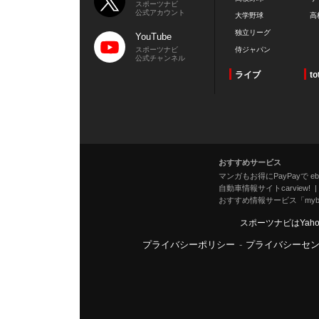
スポーツナビ
公式アカウント
大学野球
高
独立リーグ
YouTube
スポーツナビ
侍ジャパン
公式チャンネル
ライブ
to
おすすめサービス
マンガもお得にPayPayで eboo
自動車情報サイトcarview!
おすすめ情報サービス「mybe
スポーツナビはYah
プライバシーポリシー
-
プライバシーセ