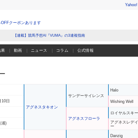
Yahoo
％OFFクーポンあります
【連載】競馬予想AI『VUMA』の3連複指南
結果
動画
ニュース
コラム
公式情報
ー
Halo
サンデーサイレンス
月10日
Wishing Well
アグネスタキオン
ロイヤルスキ
アグネスフローラ
アグネスレデ
美浦)
ー
Danzig