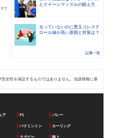
とクイーンマッスルの鍛え方
ータで
太っていないのに悪玉コレステ
ロール値が高い原因と対策は？
記事一覧
び安全性を保証するものではありません。当該情報に基
ュア
F1
バレー
バドミントン
カーリング
ラグビー
陸上