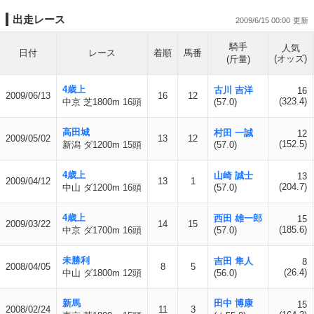
出走レース
2009/6/15 00:00
騎手
人気
日付
レース
着順
馬番
(オッズ)
(斤量)
4歳上
古川 吉洋
16
2009/06/13
16
12
(323.4)
中京 芝1800m 16頭
(57.0)
高田城
村田 一誠
12
2009/05/02
13
12
(152.5)
新潟 ダ1200m 15頭
(57.0)
4歳上
山崎 誠士
13
2009/04/12
13
1
(204.7)
中山 ダ1200m 16頭
(57.0)
4歳上
西田 雄一郎
15
2009/03/22
14
15
(185.6)
中京 ダ1700m 16頭
(57.0)
未勝利
吉田 隼人
8
2008/04/05
8
5
(26.4)
中山 ダ1800m 12頭
(56.0)
新馬
田中 博康
15
2008/02/24
11
3