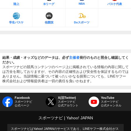
NBA
陸上
Bリーグ
バスケ代表
学生バスケ
他競技
Doスポーツ
結果・成績・オッズなどのデータは、必ず
主催者
発行のものと照合し確認してく
ださい。
スポーツナビの競馬コンテンツのページ上に掲載されている情報の内容に関して
は万全を期しておりますが、その内容の正確性および安全性を保証するものでは
ありません。当該情報に基づいて被ったいかなる損害についても、LINEヤフー
株式会社および情報提供者は一切の責任を負いかねます。
Facebook
X(旧Twitter)
YouTube
スポーツナビ
スポーツナビ
スポーツナビ
公式ページ
公式アカウント
公式チャンネル
スポーツナビ
Yahoo! JAPAN
スポーツナビはYahoo! JAPANのサービスであり、LINEヤフー株式会社がス