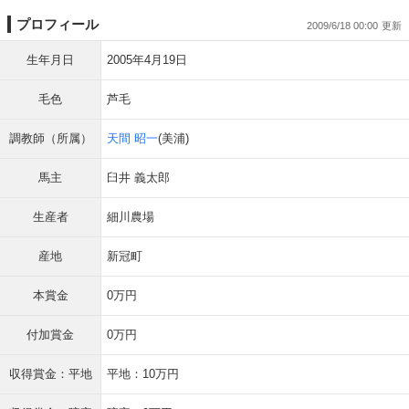
プロフィール
2009/6/18 00:00
生年月日
2005年4月19日
毛色
芦毛
調教師（所属）
天間 昭一
(美浦)
馬主
臼井 義太郎
生産者
細川農場
産地
新冠町
本賞金
0万円
付加賞金
0万円
収得賞金：平地
平地：10万円