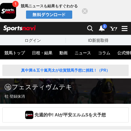
競馬ニュースも結果もすぐわかる
閉じる
スポーツナビ
検索
通知
i
ログイン
ID新規取得
競馬トップ
日程・結果
動画
ニュース
コラム
公式情
真中満＆五十嵐亮太が佐賀競馬予想に挑戦！（PR）
フェスティヴムテキ
牡 登録抹消
先週的中! AIが平安エルムSを大予想