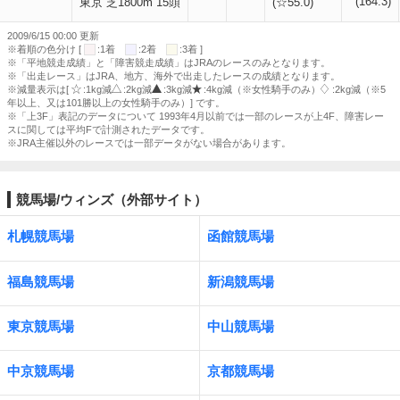
(164.3)
東京 芝1800m 15頭
(☆55.0)
2009/6/15 00:00 更新
※着順の色分け [
:1着
:2着
:3着 ]
※「平地競走成績」と「障害競走成績」はJRAのレースのみとなります。
※「出走レース」はJRA、地方、海外で出走したレースの成績となります。
※減量表示は[
:1kg減
:2kg減
:3kg減
:4kg減（※女性騎手のみ）
:2kg減（※5
年以上、又は101勝以上の女性騎手のみ）] です。
※「上3F」表記のデータについて 1993年4月以前では一部のレースが上4F、障害レー
スに関しては平均Fで計測されたデータです。
※JRA主催以外のレースでは一部データがない場合があります。
競馬場/ウィンズ（外部サイト）
札幌競馬場
函館競馬場
福島競馬場
新潟競馬場
東京競馬場
中山競馬場
中京競馬場
京都競馬場