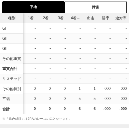
平地
障害
種別
1着
2着
3着
4着～
出走
勝率
連対率
-
-
-
-
-
-
-
GI
-
-
-
-
-
-
-
GII
-
-
-
-
-
-
-
GIII
-
-
-
-
-
-
-
その他重賞
-
-
-
-
-
-
-
重賞合計
-
-
-
-
-
-
-
リステッド
0
0
0
1
1
.000
.000
その他特別
0
0
0
5
5
.000
.000
平場
0
0
0
6
6
.000
.000
合計
※「総合成績」はJRAのレースのみとなります。