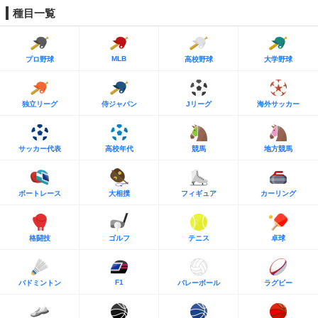
種目一覧
MLB
プロ野球
高校野球
大学野球
独立リーグ
侍ジャパン
Jリーグ
海外サッカー
サッカー代表
高校年代
競馬
地方競馬
ボートレース
大相撲
フィギュア
カーリング
格闘技
ゴルフ
テニス
卓球
F1
バドミントン
バレーボール
ラグビー