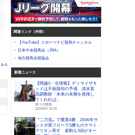
イ
関連リンク（外部）
【YouTube】スポーツナビ競馬チャンネル
日本中央競馬会（JRA）
地方競馬全国協会
てみる
新着ニュース
【関越S・生情報】ディマイザキ
ッドは不振脱却の予感 清水英
克調教師「本来の末脚を発揮し
てくれれば」
東スポ競馬
2026/8/7 16:25
〝二刀流〟で重賞4勝…2006年サ
ンスポ賞フローラS勝ちのヤマト
マリオン死す 産駒も3頭がオー