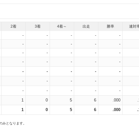
2着
3着
4着～
出走
勝率
連対
-
-
-
-
-
-
-
-
-
-
-
-
-
-
-
-
-
-
-
-
-
-
-
-
-
-
-
-
-
-
-
-
-
-
-
1
0
5
6
.000
1
0
5
6
.000
スのみとなります。