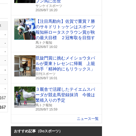
プン馬に出世
サンケイスポーツ
2026/8/7 16:20
【注目馬動向】佐賀で重賞７勝
率
のサキドリトッケンはスポーツ
報知杯ロータスクラウン賞が秋
-
の最大目標 ２冠奪取を目指す
-
馬トク報知
2026/8/7 16:02
-
凱旋門賞に挑むメイショウタバ
-
ルが栗東トレセンに帰厩 上籠
助手「精神的にもリラックス」
-
日刊スポーツ
2026/8/7 16:01
-
-
３厩舎で活躍したテイエムスパ
ーダが競走馬登録抹消 今後は
.167
繁殖入りの予定
馬トク報知
.167
2026/8/7 15:59
ニュース一覧
おすすめ記事（Doスポーツ）