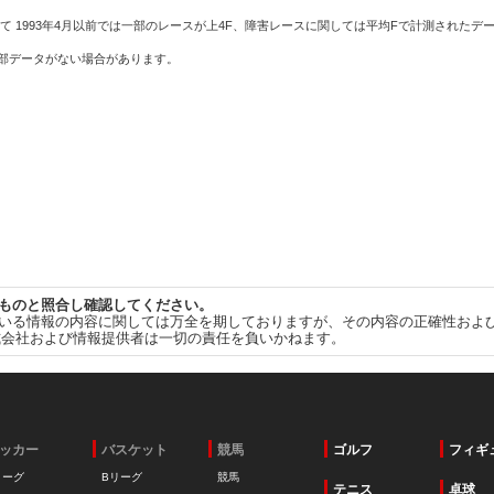
て 1993年4月以前では一部のレースが上4F、障害レースに関しては平均Fで計測されたデ
一部データがない場合があります。
ものと照合し確認してください。
いる情報の内容に関しては万全を期しておりますが、その内容の正確性およ
式会社および情報提供者は一切の責任を負いかねます。
ッカー
バスケット
競馬
ゴルフ
フィギ
リーグ
Bリーグ
競馬
テニス
卓球