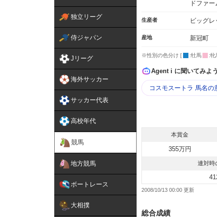
ドファー
独立リーグ
生産者
ビッグレ
侍ジャパン
産地
新冠町
※性別の色分け [
:牡馬
:牝
Jリーグ
Agent i に聞いてみよ
海外サッカー
コスモスートラ 馬名の
サッカー代表
高校年代
本賞金
競馬
355万円
地方競馬
連対時
41
ボートレース
2008/10/13 00:00
大相撲
総合成績