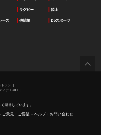
ラグビー
陸上
レース
他競技
Doスポーツ
ストラン
ィア TRILL
力して運営しています。
-
ご意見・ご要望
-
ヘルプ・お問い合わせ