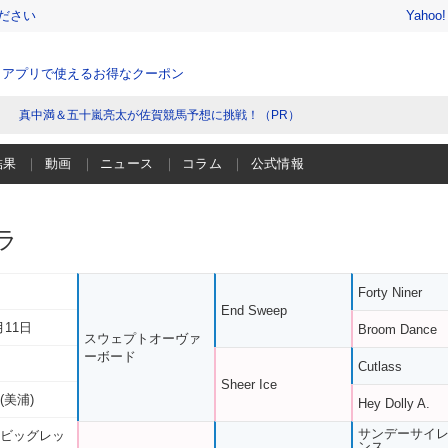
ださい
Yahoo
、アプリで使えるお得なクーポン
真中満＆五十嵐亮太が佐賀競馬予想に挑戦！（PR）
結果
動画
ニュース
コラム
公式情報
ラ
Forty Niner
End Sweep
月11日
Broom Dance
スウェプトオーヴァ
ーボード
Cutlass
Sheer Ice
(美浦)
Hey Dolly A.
サンデーサイ
 ビッグレッ
ンス