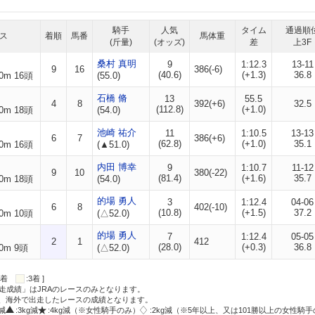
騎手
人気
タイム
通過順
ス
着順
馬番
馬体重
(斤量)
(オッズ)
差
上3F
桑村 真明
9
1:12.3
13-11
9
16
386(-6)
(40.6)
(+1.3)
36.8
0m 16頭
(55.0)
石橋 脩
13
55.5
4
8
392(+6)
32.5
(112.8)
(+1.0)
0m 18頭
(54.0)
池崎 祐介
11
1:10.5
13-13
6
7
386(+6)
(62.8)
(+1.0)
35.1
0m 16頭
(▲51.0)
内田 博幸
9
1:10.7
11-12
9
10
380(-22)
(81.4)
(+1.6)
35.7
0m 18頭
(54.0)
的場 勇人
3
1:12.4
04-06
6
8
402(-10)
(10.8)
(+1.5)
37.2
0m 10頭
(△52.0)
的場 勇人
7
1:12.4
05-05
2
1
412
(28.0)
(+0.3)
36.8
0m 9頭
(△52.0)
:2着
:3着 ]
走成績」はJRAのレースのみとなります。
方、海外で出走したレースの成績となります。
g減
:3kg減
:4kg減（※女性騎手のみ）
:2kg減（※5年以上、又は101勝以上の女性騎手