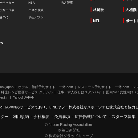
外サッカー
NBA
地方競馬
格闘技
大相撲
ッカー代表
バスケ代表
校年代
学生バスケ
NFL
ボート
to
kjapan
ホテル、旅館予約サイト 一休.com
レストラン予約サイト 一休.com レ
料理レシピ動画サービス クラシル
仕事・求人探しはスタンバイ
国内No.1女性向けメデ
st」
Yahoo! JAPAN
oo! JAPANのサービスであり、LINEヤフー株式会社がスポーツナビ株式会社と協
ンター
-
利用規約
-
会社概要
-
免責事項
-
広告掲載について
-
スタッフ募集
© Japan Racing Association.
© 毎日新聞社
© 株式会社グラッドキューブ