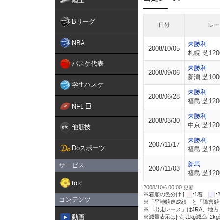
陸上
Bリーグ
日付
レー
NBA
未勝利
2008/10/05
札幌 芝120
バスケ代表
未勝利
2008/09/06
新潟 芝100
学生バスケ
未勝利
2008/06/28
福島 芝120
NFL
未勝利
2008/03/30
中京 芝120
他競技
未勝利
2007/11/17
Doスポーツ
福島 芝120
新馬
サービス
2007/11/03
福島 芝120
toto
2008/10/6 00:00 更新
※着順の色分け [
:1着
コンテンツ
※「平地競走成績」と「障害競
※「出走レース」はJRA、地
動画
※減量表示は[
:1kg減
:2k