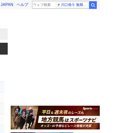
! JAPAN
ヘルプ
川口侑斗 無期懲役
検索
レ