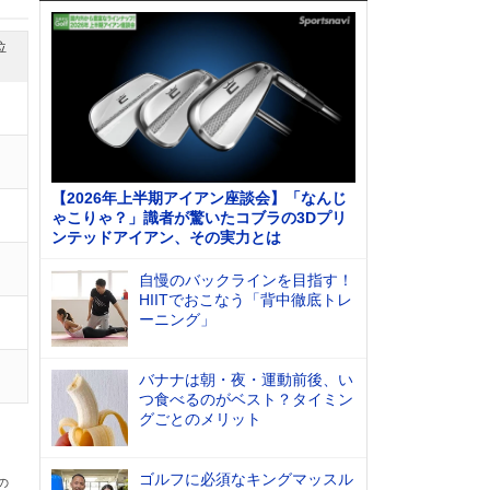
位
【2026年上半期アイアン座談会】「なんじ
ゃこりゃ？」識者が驚いたコブラの3Dプリ
ンテッドアイアン、その実力とは
自慢のバックラインを目指す！
HIITでおこなう「背中徹底トレ
ーニング」
バナナは朝・夜・運動前後、い
つ食べるのがベスト？タイミン
グごとのメリット
ゴルフに必須なキングマッスル
の