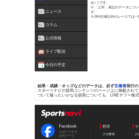
み）] です。
※「上3F」表記のデータについ
ニュース
す。
※JRA主催以外のレースでは
コラム
公式情報
ライブ配信
今日の予定
結果・成績・オッズなどのデータは、必ず
主催者
発行の
スポーツナビの競馬コンテンツのページ上に掲載されて
づいて被ったいかなる損害についても、LINEヤフー株
Facebook
野球
サ
スポーツナビ
プロ野球
J
公式ページ