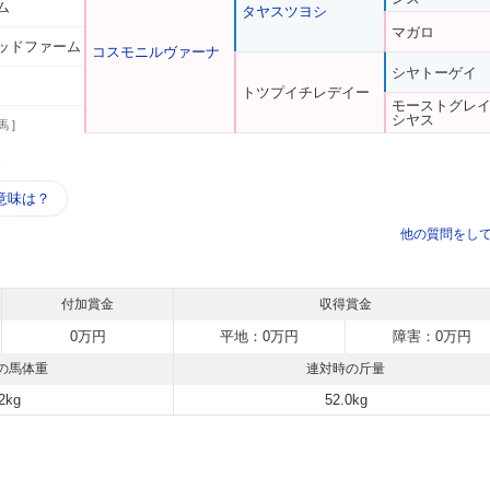
ム
タヤスツヨシ
マガロ
ッドファーム
コスモニルヴァーナ
シヤトーゲイ
トツプイチレデイー
モーストグレ
シヤス
馬 ]
う
意味は？
他の質問をし
付加賞金
収得賞金
0万円
平地：0万円
障害：0万円
の馬体重
連対時の斤量
2kg
52.0kg