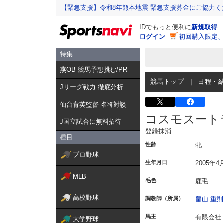
【緊急支援】令和8年熊本地震 緊急支援募金にご協力く
IDでもっと便利に
新規取得
ログイン
初回購入限定
特集
燕OB 競馬予想挑む/PR
競馬トップ
日程・
Jリーグ戦力 徹底分析
仙台育英監督 名将対談
コスモスート
J国立試合に無料招待
登録抹消
種目
性齢
牝
プロ野球
生年月日
2005年4
MLB
毛色
鹿毛
高校野球
調教師（所属）
畠山 重則
馬主
有限会社
大学野球