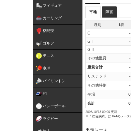
フィギュア
平地
障害
カーリング
種別
1着
格闘技
GI
-
GII
-
ゴルフ
GIII
-
テニス
その他重賞
-
重賞合計
-
卓球
リステッド
-
バドミントン
その他特別
-
F1
平場
0
合計
0
バレーボール
2008/10/13 00:00 更新
※「総合成績」はJRAのレー
ラグビー
出走レース