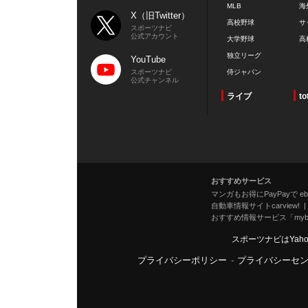
MLB
海
X（旧Twitter）
高校野球
サ
スポーツナビ
公式アカウント
大学野球
高
独立リーグ
YouTube
スポーツナビ
侍ジャパン
公式チャンネル
ライブ
to
おすすめサービス
マンガもお得にPayPayで eboo
自動車情報サイトcarview!
おすすめ情報サービス「mybe
スポーツナビはYah
プライバシーポリシー
-
プライバシーセ