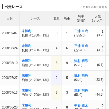
出走レース
2008/9/8 00:00
騎手
人気
日付
レース
着順
馬番
(オッズ)
(斤量)
未勝利
三浦 皇成
1
2008/09/07
8
1
(3.9)
札幌 ダ1700m 13頭
(☆55.0)
未勝利
三浦 皇成
2
2008/08/24
4
6
(3.9)
札幌 ダ1700m 13頭
(△54.0)
未勝利
津村 明秀
5
2008/08/10
3
9
(6.1)
函館 ダ1700m 13頭
(56.0)
未勝利
津村 明秀
5
2008/07/27
2
5
(23.5)
函館 ダ1700m 13頭
(56.0)
未勝利
津村 明秀
8
2008/07/13
3
3
(44.9)
函館 ダ1700m 13頭
(56.0)
未勝利
中谷 雄太
9
2008/06/28
7
8