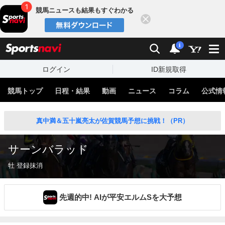
競馬ニュースも結果もすぐわかる
閉じる
スポーツナビ
検索
通知
i
ログイン
ID新規取得
競馬トップ
日程・結果
動画
ニュース
コラム
公式情
真中満＆五十嵐亮太が佐賀競馬予想に挑戦！（PR）
サーンバラッド
牡 登録抹消
先週的中! AIが平安エルムSを大予想